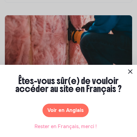
Êtes-vous sûr(e) de vouloir
Compétences & formations
accéder au site en Français ?
Top 8 des formations en rénovation
énergétique des bâtiments
Marianne Roussel
•
21 janvier 2025
Voir en Anglais
Rester en Français, merci !