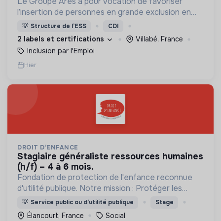
Le Groupe Ares a pour vocation de favoriser
l’insertion de personnes en grande exclusion en
leur offrant un travail et un accompagnement
💡
Structure de l’ESS
CDI
social adaptés.
2 labels et certifications
Villabé, France
Inclusion par l'Emploi
Hier
DROIT D’ENFANCE
stagiaire généraliste ressources humaines
(h/f) – 4 à 6 mois.
Fondation de protection de l'enfance reconnue
d'utilité publique. Notre mission : Protéger les
enfants et accompagner les familles.
💡
Service public ou d’utilité publique
Stage
Élancourt, France
Social