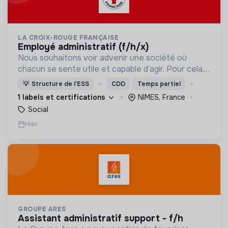
LA CROIX-ROUGE FRANÇAISE
employé administratif (f/h/x)
Nous souhaitons voir advenir une société où
chacun se sente utile et capable d’agir. Pour cela,
nous proposons des moyens et des lieux
💡
Structure de l’ESS
CDD
Temps partiel
d’engagement innovants et adaptés à tous.
1 labels et certifications
NIMES, France
Social
Hier
GROUPE ARES
assistant administratif support - f/h