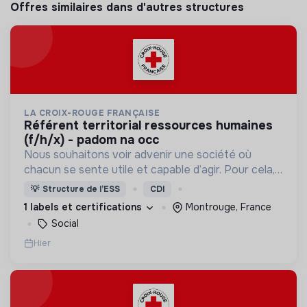
Offres similaires dans d'autres structures
LA CROIX-ROUGE FRANÇAISE
référent territorial ressources humaines
(f/h/x) - padom na occ
Nous souhaitons voir advenir une société où
chacun se sente utile et capable d’agir. Pour cela,
nous proposons des moyens et des lieux
💡
Structure de l’ESS
CDI
d’engagement innovants et adaptés à tous.
1 labels et certifications
Montrouge, France
Social
Hier