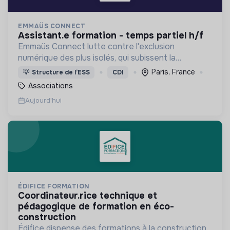
EMMAÜS CONNECT
assistant.e formation - temps partiel h/f
Emmaüs Connect lutte contre l'exclusion
numérique des plus isolés, qui subissent la
dématérialisation de la plupart des services du
Paris, France
💡
Structure de l’ESS
CDI
quotidien.
Associations
Aujourd'hui
ÉDIFICE FORMATION
coordinateur.rice technique et
pédagogique de formation en éco-
construction
Édifice dispense des formations à la construction