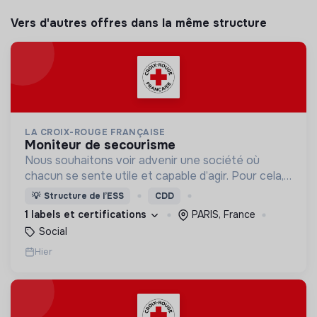
Vers d'autres offres dans la même structure
LA CROIX-ROUGE FRANÇAISE
moniteur de secourisme
Nous souhaitons voir advenir une société où
chacun se sente utile et capable d’agir. Pour cela,
nous proposons des moyens et des lieux
💡
Structure de l’ESS
CDD
d’engagement innovants et adaptés à tous.
1 labels et certifications
PARIS, France
Social
Hier