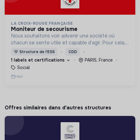
LA CROIX-ROUGE FRANÇAISE
moniteur de secourisme
Nous souhaitons voir advenir une société où
chacun se sente utile et capable d’agir. Pour cela,
nous proposons des moyens et des lieux
💡
Structure de l’ESS
CDD
d’engagement innovants et adaptés à tous.
1 labels et certifications
PARIS, France
Social
Hier
Offres similaires dans d'autres structures