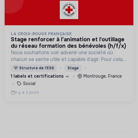
LA CROIX-ROUGE FRANÇAISE
stage renforcer à l’animation et l'outillage
du réseau formation des bénévoles (h/f/x)
Nous souhaitons voir advenir une société où
chacun se sente utile et capable d’agir. Pour cela,
nous proposons des moyens et des lieux
💡
Structure de l’ESS
Stage
d’engagement innovants et adaptés à tous.
1 labels et certifications
Montrouge, France
Social
Il y a 2 jours