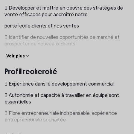
 Développer et mettre en oeuvre des stratégies de
vente efficaces pour accroître notre
portefeuille clients et nos ventes
 Identifier de nouvelles opportunités de marché et
prospecter de nouveaux clients
 Collaborer avec l’équipe de direction pour optimiser
Voir plus
les offres et les services
Profil recherché
 Suivre et analyser les performances commerciales
pour atteindre les objectifs fixés
 Expérience dans le développement commercial
 Participer à moyen terme à la constitution et à la
 Autonomie et capacité à travailler en équipe sont
gestion d’une équipe, avec des perspectives
essentielles
d’intégration de stagiaires, d’alternants dans un premier
 Fibre entrepreneuriale indispensable, expérience
temps puis d’une équipe commerciale
entrepreneuriale souhaitée