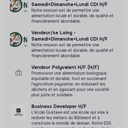
d'impact
Samedi+Dimanche+Lundi CDI H/F
Notre mission est de permettre une
alimentation locale et durable, de qualité et
financièrement abordable.
Labels et certifications
Vendeur/se Loing -
Samedi+Dimanche+Lundi CDI H/F
Cette structure n'a pas souhaité nous
Notre mission est de permettre une
communiquer les labels ou certifications qu'elle a
alimentation locale et durable, de qualité et
pu obtenir.
financièrement abordable.
Vendeur Polyvalent H/F (H/F)
Promouvoir une alimentation biologique,
équitable et durable, tout en soutenant
l'agriculture paysanne, en réduisant les
Documents
déchets et en agissant pour une société
plus juste et solidaire.
N'a pas encore communiqué de documents de
transparence
Business Developer H/F
L'école Gustave est une école qui vise à
redorer les métiers du Bâtiment et à
construire le monde de demain. Notre ESS