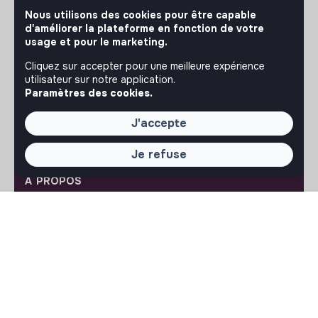
projet et participez à construire une société plus
Nous utilisons des cookies pour être capable
respectueuse, inclusive et durable.
Notre application mobile
d'améliorer la plateforme en fonction de votre
usage et pour le marketing.
Ne ratez jamais un message d’un recruteur. Recevez une
Cliquez sur accepter pour une meilleure expérience
notification et répondez simplement depuis l’app.
utilisateur sur notre application.
Paramètres des cookies.
iPhone
Android
J'accepte
Je refuse
À PROPOS
La plateforme
Notre mission et notre impact
L'association makesense
Proposition de partenariat
LIENS UTILES
Toutes les annonces