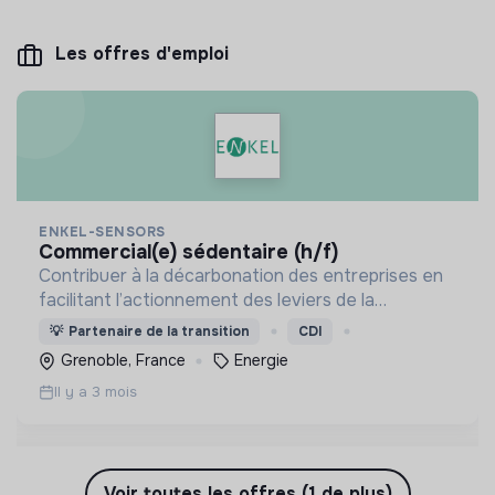
Les offres d'emploi
ENKEL-SENSORS
commercial(e) sédentaire (h/f)
Contribuer à la décarbonation des entreprises en
facilitant l’actionnement des leviers de la
transition (réduire les gaspillages, optimiser les
💡
Partenaire de la transition
CDI
process, mesurer les gains ou détecter des
Grenoble, France
Energie
dérives…).
Il y a 3 mois
Voir toutes les offres (1 de plus)