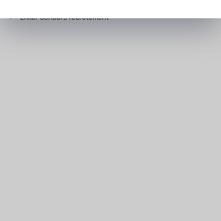
recrutent
>
Enkel-Sensors recrutement