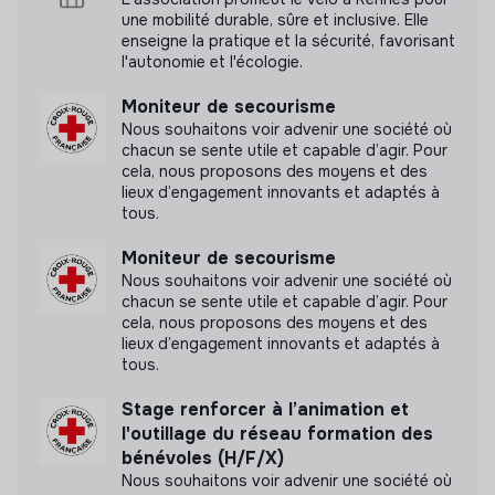
son entourage et s’isole. Fatalistes, sans repères ni
une mobilité durable, sûre et inclusive. Elle
ressources, particuliers et professionnels sont démunis.
N'a pas encore communiqué de documents de
enseigne la pratique et la sécurité, favorisant
l'autonomie et l'écologie.
transparence
Empreintes agit pour changer le regard sur le deuil en
affirmant que le deuil c’est la vie. Elle s’emploie à re-
Moniteur de secourisme
socialiser le deuil pour apporter un apaisement au
Nous souhaitons voir advenir une société où
moment du décès et dans la durée.
chacun se sente utile et capable d’agir. Pour
cela, nous proposons des moyens et des
lieux d’engagement innovants et adaptés à
tous.
Moniteur de secourisme
Nous souhaitons voir advenir une société où
chacun se sente utile et capable d’agir. Pour
cela, nous proposons des moyens et des
lieux d’engagement innovants et adaptés à
tous.
Stage renforcer à l’animation et
l'outillage du réseau formation des
bénévoles (H/F/X)
Nous souhaitons voir advenir une société où