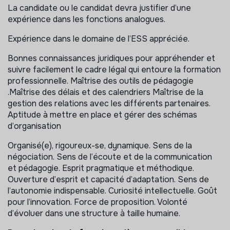
qualité.
La candidate ou le candidat devra justifier d’une
expérience dans les fonctions analogues.
3. Ingénierie de formation et développement
pédagogique
Expérience dans le domaine de l’ESS appréciée.
Participer à la conception des supports pédagogiques
Bonnes connaissances juridiques pour appréhender et
suivre facilement le cadre légal qui entoure la formation
Constituer et animer un comité pédagogique
professionnelle. Maîtrise des outils de pédagogie
.Maîtrise des délais et des calendriers Maîtrise de la
Coordonner les formateurs internes et externes
gestion des relations avec les différents partenaires.
(recrutement, brief, évaluation). Préparer et mettre à
Aptitude à mettre en place et gérer des schémas
disposition des « kits de formation » (documents,
d’organisation
supports pédagogiques, matériels).
Organisé(e), rigoureux-se, dynamique. Sens de la
Suivi du planning global des formations : sessions,
négociation. Sens de l’écoute et de la communication
formateurs, stagiaires.
et pédagogie. Esprit pragmatique et méthodique.
Ouverture d’esprit et capacité d’adaptation. Sens de
Développer des parcours adaptés aux besoins du public
l’autonomie indispensable. Curiosité intellectuelle. Goût
: présentiel, e-learning, ateliers, accompagnements
pour l’innovation. Force de proposition. Volonté
individualisés.
d’évoluer dans une structure à taille humaine.
4. Relations externes