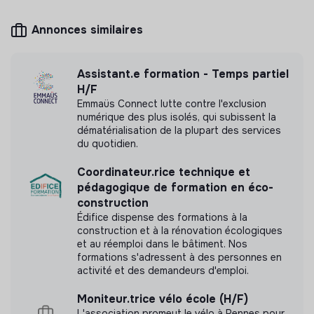
pédagogiques.
Annonces similaires
A propos d’Empreintes
Mesure d'impact
Pour une société solidaire face au deuil, Empreintes
Assistant.e formation - Temps partiel
développe un accompagnement de deuil pour tous et
Empreintes - accompagner le deuil n'a pas encore
H/F
partout. Pionnière, l’association réalise cette mission
transmis de mesure d'impact
Emmaüs Connect lutte contre l'exclusion
depuis plus de 30 ans autour de trois pôles d'activité :
numérique des plus isolés, qui subissent la
aider, former, mobiliser.
dématérialisation de la plupart des services
du quotidien.
Empreintes est une association nationale, d’intérêt
général, à but non lucratif, apolitique et non
Coordinateur.rice technique et
Labels et certifications
confessionnelle. Elle est un organisme de formation
pédagogique de formation en éco-
certifié Qualiopi.
construction
Cette structure n'a pas souhaité nous
Édifice dispense des formations à la
communiquer les labels ou certifications qu'elle a
Chaque année plus de 3 millions de personnes entrent
construction et à la rénovation écologiques
pu obtenir.
dans un vécu de deuil : un décès endeuille environ 5
et au réemploi dans le bâtiment. Nos
proches. 20% d’entre eux traversent un deuil compliqué,
formations s'adressent à des personnes en
qui a des conséquences durables sur leur santé, leur
activité et des demandeurs d'emploi.
situation familiale et sociale. La moitié des personnes
Moniteur.trice vélo école (H/F)
en deuil est heurtée par les propos ou les attitudes de
Documents
L'association promeut le vélo à Rennes pour