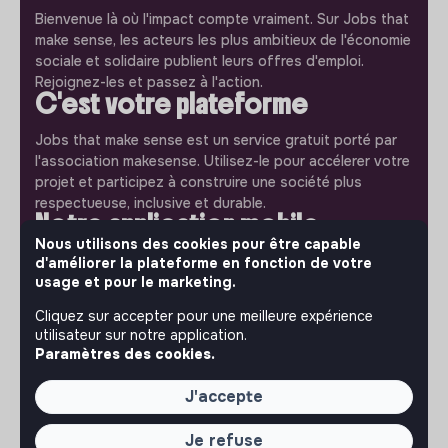
Bienvenue là où l'impact compte vraiment. Sur Jobs that
make sense, les acteurs les plus ambitieux de l'économie
sociale et solidaire publient leurs offres d'emploi.
Rejoignez-les et passez à l'action.
C'est votre plateforme
Jobs that make sense est un service gratuit porté par
l'association makesense. Utilisez-le pour accélerer votre
projet et participez à construire une société plus
respectueuse, inclusive et durable.
Notre application mobile
Nous utilisons des cookies pour être capable
Ne ratez jamais un message d’un recruteur. Recevez une
d'améliorer la plateforme en fonction de votre
notification et répondez simplement depuis l’app.
usage et pour le marketing.
Cliquez sur accepter pour une meilleure expérience
iPhone
Android
utilisateur sur notre application.
Paramètres des cookies.
J'accepte
À PROPOS
Je refuse