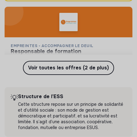
EMPREINTES - ACCOMPAGNER LE DEUIL
responsable de formation
Rejoignez-nous pour faire changer le regard sur le
deuil et aider les personnes qui aident un proche !
Voir toutes les offres (2 de plus)
Paris, France
💡
Structure de l’ESS
CDI
Social
Il y a 3 mois
Structure de l’ESS
💡
Cette structure repose sur un principe de solidarité
et d’utilité sociale : son mode de gestion est
démocratique et participatif, et sa lucrativité est
limitée. Il s’agit d’une association, coopérative,
fondation, mutuelle ou entreprise ESUS.