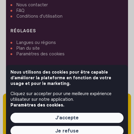
Nous contacter
FAQ
Conditions d'utilisation
RÉGLAGES
Langues ou régions
Plan du site
Paramètres des cookies
Nous utilisons des cookies pour être capable
d'améliorer la plateforme en fonction de votre
usage et pour le marketing.
SUIVEZ-NOUS
Cliquez sur accepter pour une meilleure expérience
utilisateur sur notre application.
Attention cette annonce a été publiée il y a
Paramètres des cookies.
plus de 60 jours (le 18/05/2026) et est sans
© 2026 jobs that makesense.
doute expirée ou non mise à jour.
J'accepte
Je refuse