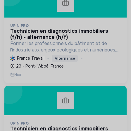
UP N PRO
technicien en diagnostics immobiliers
(f/h) - alternance (h/f)
Former les professionnels du bâtiment et de
l'industrie aux enjeux écologiques et numériques,
en favorisant l'emploi durable, pour une transition
France Travail
Alternance
énergétique et sociale réussie.
29 - Pont-l'Abbé, France
Hier
UP N PRO
technicien en diagnostics immobiliers