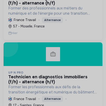
(f/h) - alternance (h/f)
Former des professionnels aux métiers du
numérique et de l'énergie pour une transition
écologique durable, en améliorant l'habitat et la
France Travail
Alternance
sécurité par des diagnostics experts et une
57 - Moselle, France
éducation responsab...
Hier
UP N PRO
technicien en diagnostics immobiliers
(f/h) - alternance (h/f)
Former les professionnels aux défis de la
transition énergétique et numérique du bâtiment
et de l'HSE, en favorisant l'insertion par
France Travail
Alternance
l'alternance et des pratiques durables.
17 - Saintes, France