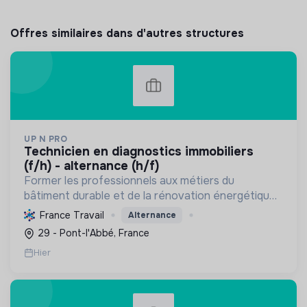
Offres similaires dans d'autres structures
UP N PRO
technicien en diagnostics immobiliers
(f/h) - alternance (h/f)
Former les professionnels aux métiers du
bâtiment durable et de la rénovation énergétique,
en contribuant à la sécurité des biens et à la
France Travail
Alternance
transition écologique.
29 - Pont-l'Abbé, France
Hier