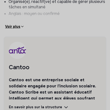
Organisé(e), réactif(ve) et capable de gérer plusieurs
Tu seras au cœur de l’expérience utilisateur.
tâches en simultané
Ton rôle : accompagner, former et soutenir les
Anglais : moyen ou confirmé
enseignants et établissements pour qu’ils tirent le
meilleur de Cantoo.
Voir plus
Concrètement, tu vas :
🤝 Créer du lien
Accompagner les utilisateurs au quotidien (mail, visio,
téléphone)
Construire une relation de confiance avec les
Cantoo
enseignants, parents…
Être leur interlocuteur privilégié
Cantoo est une entreprise sociale et
🎓 Former et transmettre
solidaire engagée pour l’inclusion scolaire.
Cantoo Scribe est un assistant éducatif
Animer des formations (visio et terrain)
intelligent qui permet aux élèves soufrant
Aider les enseignants à prendre en main Cantoo
de DYS de suivre les cours
facilement
En savoir plus sur la structure