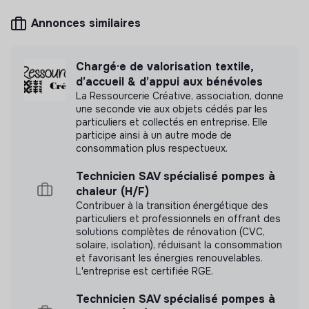
l’impact social
Mesure d'impact
Annonces similaires
Bonus :
Cantoo n'a pas encore transmis de mesure
d'impact
Chargé·e de valorisation textile,
tu as déjà utilisé un CRM (Hubspot par exemple)
d’accueil & d’appui aux bénévoles
tu parles anglais
La Ressourcerie Créative, association, donne
une seconde vie aux objets cédés par les
💡 Pourquoi nous rejoindre ?
particuliers et collectés en entreprise. Elle
Labels et certifications
participe ainsi à un autre mode de
Tu travailles sur un projet qui a du sens
consommation plus respectueux.
Tu vois concrètement l’impact de ton travail
Adhérent du Mouvement Impact
Tu montes en compétences très vite (CSM, Product
Technicien SAV spécialisé pompes à
France.
Owner…)
chaleur (H/F)
Contribuer à la transition énergétique des
Tu es en contact direct avec les utilisateurs
particuliers et professionnels en offrant des
Tu rejoins une équipe engagée, bienveillante et
solutions complètes de rénovation (CVC,
dynamique
solaire, isolation), réduisant la consommation
Documents
et favorisant les énergies renouvelables.
🚀
Tu souhaites postuler ?
L'entreprise est certifiée RGE.
N'a pas encore communiqué de documents de
CV + une lettre de motivation____
transparence
Technicien SAV spécialisé pompes à