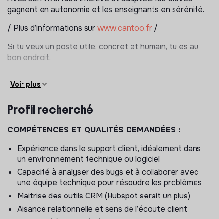
gagnent en autonomie et les enseignants en sérénité.
/ Plus d’informations sur
www.cantoo.fr
/
Si tu veux un poste utile, concret et humain, tu es au
bon endroit.
Nous recherchons un(e)
Customer Success
pour
Voir plus
accompagner le déploiement de Cantoo sur le terrain
et garantir une expérience utilisateur optimale.
Profil recherché
Tu joueras un rôle clé entre les utilisateurs
(enseignants, élèves, établissements) et l’équipe
COMPÉTENCES ET QUALITÉS DEMANDÉES :
produit.
Expérience dans le support client, idéalement dans
👉 Ton objectif :
un environnement technique ou logiciel
Capacité à analyser des bugs et à collaborer avec
assurer l’adoption, la satisfaction et l’impact
une équipe technique pour résoudre les problèmes
pédagogique de nos solutions.
Maitrise des outils CRM (Hubspot serait un plus)
🚀
Ta mission
Aisance relationnelle et sens de l’écoute client