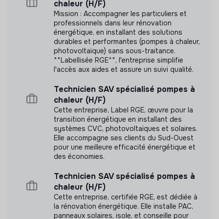
chaleur (H/F)
En savoir plus sur Cantoo 💜
Mission : Accompagner les particuliers et
professionnels dans leur rénovation
Cantoo Scribe, le logiciel pour l’école inclusive !
énergétique, en installant des solutions
durables et performantes (pompes à chaleur,
Cantoo Scribe permet à tous les élèves du primaire,
photovoltaïque) sans sous-traitance.
collège, lycée et formation professionnelle à besoins
**Labellisée RGE**, l'entreprise simplifie
éducatifs particuliers de noter et gérer les cours grâce
l'accès aux aides et assure un suivi qualité.
à une palette d’outils applicatifs conçus spécifiquement
pour les troubles de l’apprentissage (DYS, autisme,
Technicien SAV spécialisé pompes à
TDA/H). Avec son interface intuitive et sa palette
chaleur (H/F)
d’outils pour toutes les matières, les élèves peuvent
Cette entreprise, Label RGE, œuvre pour la
transition énergétique en installant des
désormais vivre leur scolarité en toute sérénité.
systèmes CVC, photovoltaïques et solaires.
Elle accompagne ses clients du Sud-Ouest
L’élève gagne en autonomie grâce aux outils de
pour une meilleure efficacité énergétique et
compensation à l’école et à la maison.
des économies.
Cet assistant éducatif intelligent respecte la
Technicien SAV spécialisé pompes à
méthodologie de l’enseignant et la rend dorénavant
chaleur (H/F)
accessible à tous.
Cette entreprise, certifiée RGE, est dédiée à
la rénovation énergétique. Elle installe PAC,
Cantoo Scribe, c’est permettre à chaque élève de
panneaux solaires, isole, et conseille pour