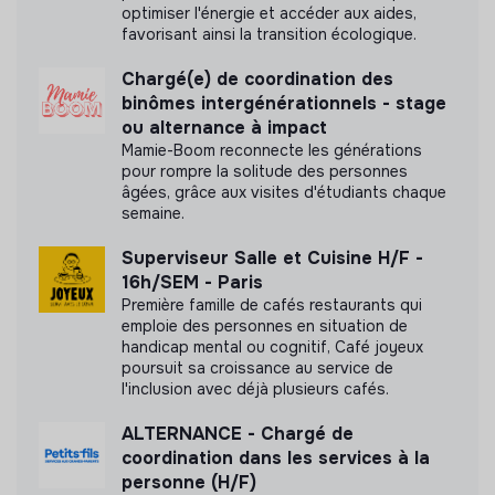
suivre le même parcours scolaire, quels que soient ses
optimiser l'énergie et accéder aux aides,
besoins spécifiques. C’est ça l’inclusion scolaire !
favorisant ainsi la transition écologique.
Chargé(e) de coordination des
binômes intergénérationnels - stage
ou alternance à impact
Mamie-Boom reconnecte les générations
pour rompre la solitude des personnes
âgées, grâce aux visites d'étudiants chaque
semaine.
Superviseur Salle et Cuisine H/F -
16h/SEM - Paris
Première famille de cafés restaurants qui
emploie des personnes en situation de
handicap mental ou cognitif, Café joyeux
poursuit sa croissance au service de
l'inclusion avec déjà plusieurs cafés.
ALTERNANCE - Chargé de
coordination dans les services à la
personne (H/F)