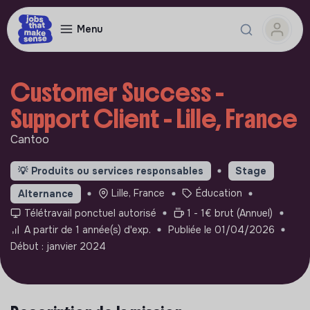
Menu
Customer Success -
Support Client - Lille, France
Cantoo
💡
Produits ou services responsables
Stage
Lille, France
Éducation
Alternance
Télétravail ponctuel autorisé
1 - 1€ brut (Annuel)
A partir de 1 année(s) d'exp.
Publiée le 01/04/2026
Début : janvier 2024