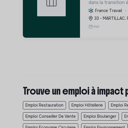
dans la transition
des solutions durab
France Travail
consommation d'én
33 - MARTILLAC, 
confort et diminue
Hier
Trouve un emploi à impact 
Emploi Restauration
Emploi Hôtellerie
Emploi Re
Emploi Conseiller De Vente
Emploi Boulanger
E
Emploi Economie Circulaire
Emploi Environnement