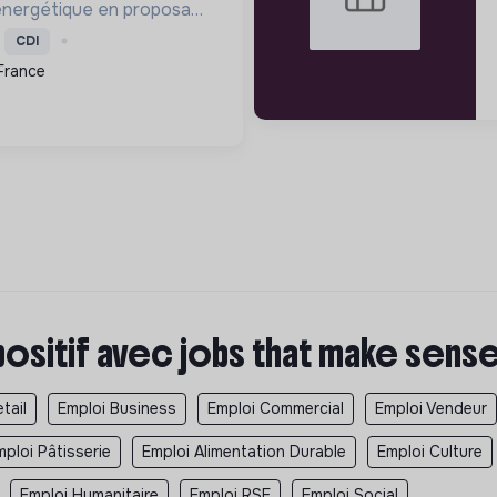
 énergétique en proposant
les pour réduire la
CDI
ergie, améliorer le
France
r les factures.
positif avec jobs that make sens
tail
Emploi Business
Emploi Commercial
Emploi Vendeur
mploi Pâtisserie
Emploi Alimentation Durable
Emploi Culture
Emploi Humanitaire
Emploi RSE
Emploi Social