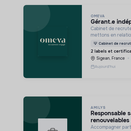
OMEVA
gérant.e ind
Cabinet de recrut
mettons en relati
soucieuses de leur
💡
Cabinet de recru
ensemble pour un f
2 labels et certifi
Sigean, France
Aujourd'hui
AMILYS
responsable sav cvc - énergies
renouvelables 
Accompagner parti