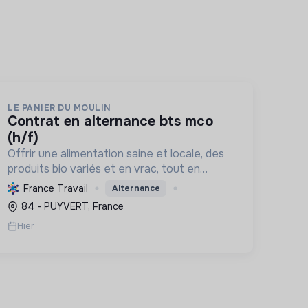
LE PANIER DU MOULIN
contrat en alternance bts mco
(h/f)
Offrir une alimentation saine et locale, des
produits bio variés et en vrac, tout en
soutenant l'économie régionale et la
France Travail
Alternance
transition écologique.
84 - PUYVERT, France
Hier