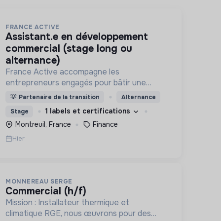
FRANCE ACTIVE
assistant.e en développement
commercial (stage long ou
alternance)
France Active accompagne les
entrepreneurs engagés pour bâtir une
économie et une société plus inclusive et
💡
Partenaire de la transition
Alternance
plus durable.
1 labels et certifications
Stage
Montreuil, France
Finance
Hier
MONNEREAU SERGE
commercial (h/f)
Mission : Installateur thermique et
climatique RGE, nous œuvrons pour des