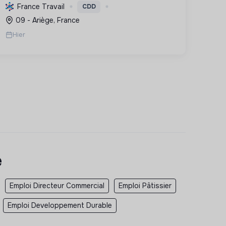
solutions écologiques et performantes,
France Travail
CDD
réduisant l'empreinte carbone grâce à des
09 - Ariège, France
équipements comme les pompes à chaleur.
Hier
e
Emploi Directeur Commercial
Emploi Pâtissier
Emploi Developpement Durable