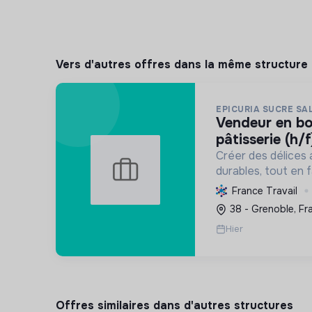
Vers d'autres offres dans la même structure
EPICURIA SUCRE SA
vendeur en boulangerie-
pâtisserie (h/f
Créer des délices 
durables, tout en f
développement loca
France Travail
expérience savour
38 - Grenoble, Fr
Hier
Offres similaires dans d'autres structures