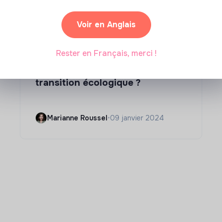
Voir en Anglais
Compétences & formations
Rester en Français, merci !
Comment se former à la
transition écologique ?
Marianne Roussel
•
09 janvier 2024