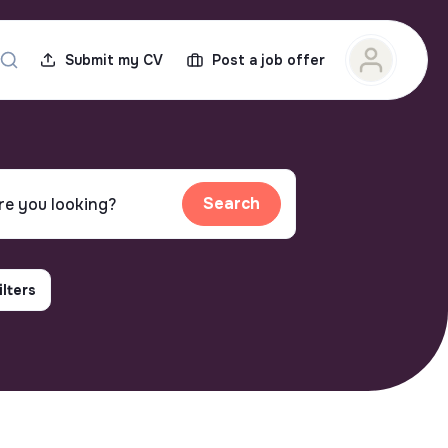
Submit my CV
Post a job offer
Search
ilters