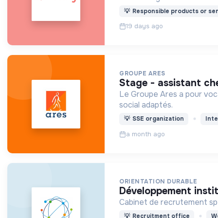
💡
Responsible products or ser
19 days ago
GROUPE ARES
stage - assistant ch
Le Groupe Ares a pour voca
social adaptés.
💡
SSE organization
Inte
a month ago
ORIENTATION DURABLE
développement insti
Cabinet de recrutement spéc
💡
Recruitment office
Wo