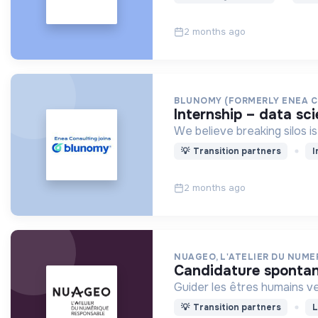
2 months ago
BLUNOMY (FORMERLY ENEA 
internship – data sc
We believe breaking silos i
💡
Transition partners
I
2 months ago
NUAGEO, L'ATELIER DU NUM
candidature sponta
Guider les êtres humains ve
💡
Transition partners
L