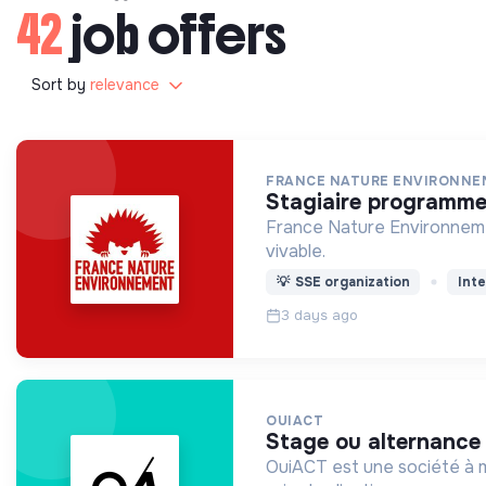
42
job offers
Sort by
relevance
FRANCE NATURE ENVIRONN
stagiaire programme
France Nature Environnemen
vivable.
💡
SSE organization
Inte
3 days ago
OUIACT
stage ou alternance
OuiACT est une société à mi