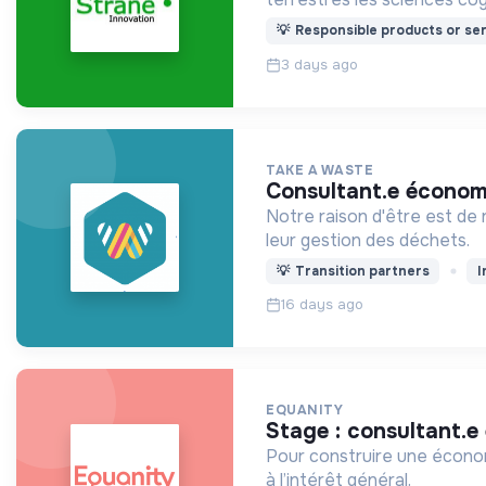
💡
Responsible products or ser
3 days ago
TAKE A WASTE
consultant.e économ
Notre raison d'être est de 
leur gestion des déchets.
💡
Transition partners
I
16 days ago
EQUANITY
stage : consultant.
Pour construire une écono
à l’intérêt général.