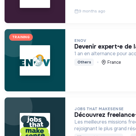
9 months ago
TRAINING
ENOV
devenir expert•e de 
1 an en alternance pour acq
France
Others
JOBS THAT MAKESENSE
découvrez freelance
Les meilleures missions fr
rejoignant le plus grand r