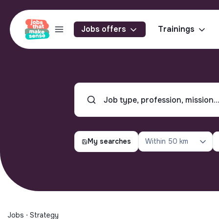
Jobs offers
Trainings
My searches
Within
50 km
Jobs ⋅ Strategy