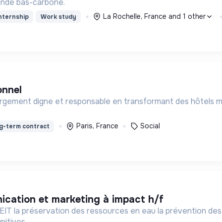
monde bas-carbone.
La Rochelle, France and 1 other
nternship
Work study
onnel
ergement digne et responsable en transformant des hôtels meu
Paris, France
Social
g-term contract
ication et marketing à impact h/f
ssources en eau la prévention des inondations l’agriculture durable et les écosystèmes
nitives