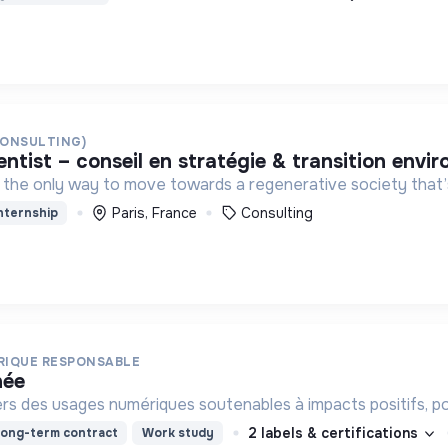
CONSULTING)
ientist – conseil en stratégie & transition envi
s the only way to move towards a regenerative society that’s
Paris, France
Consulting
nternship
ERIQUE RESPONSABLE
née
rs des usages numériques soutenables à impacts positifs, pou
2 labels & certifications
ong-term contract
Work study