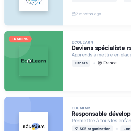
2 months ago
TRAINING
ECOLEARN
deviens spécialiste r
Apprends à mettre en place
France
Others
EDUMIAM
responsable dévelo
Permettre à tous les enfants
💡
SSE organization
Lon