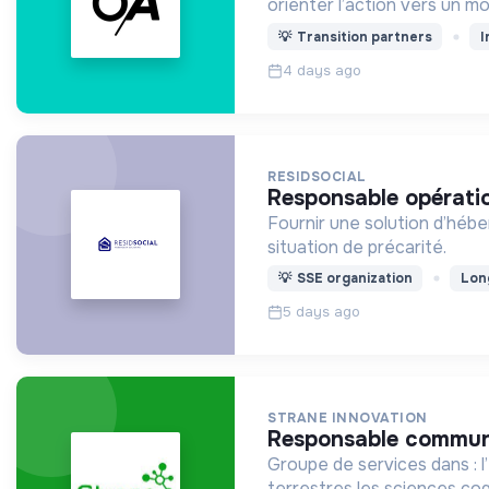
orienter l’action vers un 
💡
Transition partners
I
4 days ago
RESIDSOCIAL
responsable opérati
Fournir une solution d’héb
situation de précarité.
💡
SSE organization
Lon
5 days ago
STRANE INNOVATION
responsable commun
Groupe de services dans : l’EIT la préservation des re
terrestres les sciences cog