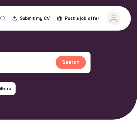
Submit my CV
Post a job offer
Search
ilters