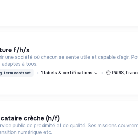
lture f/h/x
ir une société où chacun se sente utile et capable d’agir. P
 adaptés à tous.
1 labels & certifications
PARIS, Franc
g-term contract
acataire crèche (h/f)
ice public de proximité et de qualité. Ses missions couvrent : l
ansition numérique etc.