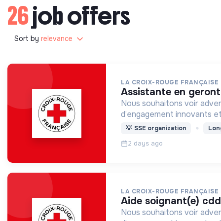
26
job offers
Sort by
relevance
LA CROIX-ROUGE FRANÇAISE
assistante en geron
Nous souhaitons voir adven
d’engagement innovants et
💡
SSE organization
Lon
2 days ago
LA CROIX-ROUGE FRANÇAISE
aide soignant(e) cdd
Nous souhaitons voir adven