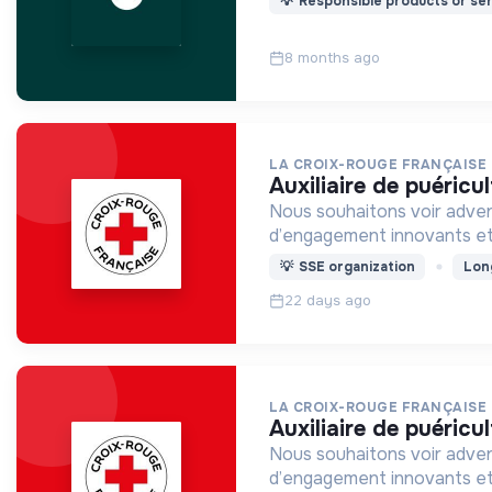
💡
Responsible products or ser
8 months ago
LA CROIX-ROUGE FRANÇAISE
auxiliaire de puéricu
Nous souhaitons voir adven
d’engagement innovants et
💡
SSE organization
Lon
22 days ago
LA CROIX-ROUGE FRANÇAISE
auxiliaire de puéricu
Nous souhaitons voir adven
d’engagement innovants et