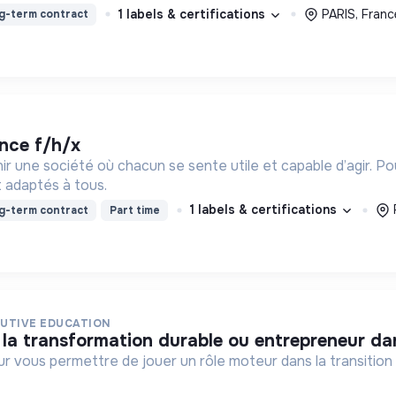
1 labels & certifications
PARIS, Franc
g-term contract
fance f/h/x
ir une société où chacun se sente utile et capable d’agir. P
 adaptés à tous.
1 labels & certifications
g-term contract
Part time
UTIVE EDUCATION
 la transformation durable ou entrepreneur da
ur vous permettre de jouer un rôle moteur dans la transitio