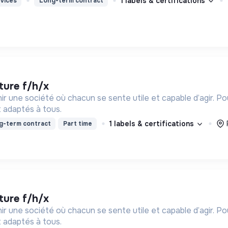
1 labels & certifications
vices
Long-term contract
lture f/h/x
ir une société où chacun se sente utile et capable d’agir. P
 adaptés à tous.
1 labels & certifications
g-term contract
Part time
lture f/h/x
ir une société où chacun se sente utile et capable d’agir. P
 adaptés à tous.