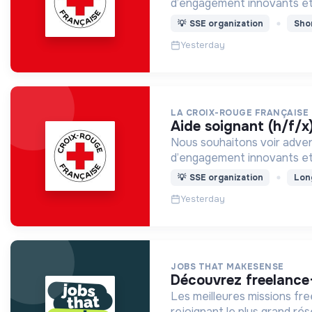
d’engagement innovants et
💡
SSE organization
Sho
Yesterday
LA CROIX-ROUGE FRANÇAISE
aide soignant (h/f/x
Nous souhaitons voir adven
d’engagement innovants et
💡
SSE organization
Lon
Yesterday
JOBS THAT MAKESENSE
découvrez freelance
Les meilleures missions fr
rejoignant le plus grand r