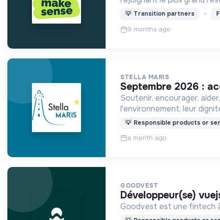
💡
Transition partners
F
9 months ago
STELLA MARIS
septembre 2026 : ac
Soutenir, encourager, aider
l'environnement, leur digni
💡
Responsible products or ser
a month ago
GOODVEST
développeur(se) vue
Goodvest est une fintech à 