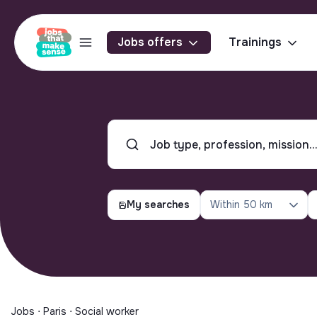
Jobs offers
Trainings
My searches
Within
50 km
Jobs ⋅ Paris ⋅ Social worker