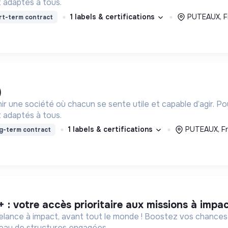
 adaptés à tous.
1 labels & certifications
PUTEAUX, F
rt-term contract
)
ir une société où chacun se sente utile et capable d’agir. P
 adaptés à tous.
1 labels & certifications
PUTEAUX, F
g-term contract
+ : votre accès prioritaire aux missions à impa
eelance à impact, avant tout le monde ! Boostez vos chances
éseau de structures engagées.