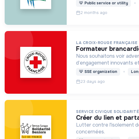
💡
Public service or utility
2 months ago
LA CROIX-ROUGE FRANÇAISE
formateur brancardie
Nous souhaitons voir adven
d’engagement innovants et
💡
SSE organization
Lon
23 days ago
SERVICE CIVIQUE SOLIDARIT
créer du lien et pa
Lutter contre l'isolement 
concernées.