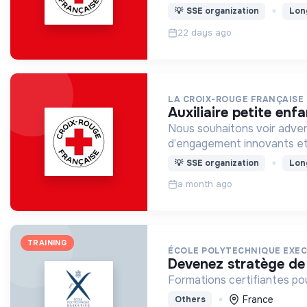
💡
SSE organization
Lon
22 days ago
LA CROIX-ROUGE FRANÇAISE
auxiliaire petite en
Nous souhaitons voir adven
d’engagement innovants et
💡
SSE organization
Lon
a month ago
TRAINING
ÉCOLE POLYTECHNIQUE EXEC
devenez stratège de
Formations certifiantes po
France
Others