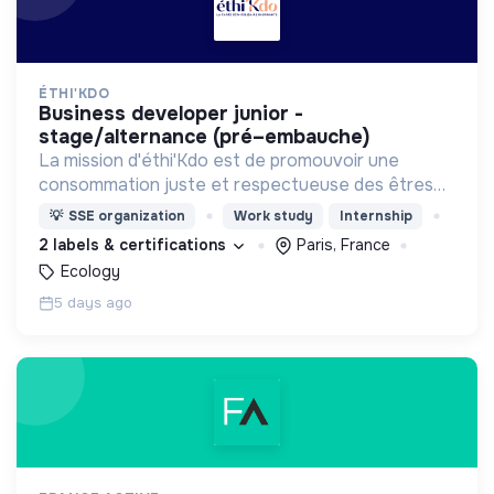
ÉTHI'KDO
business developer junior -
stage/alternance (pré–embauche)
La mission d'éthi'Kdo est de promouvoir une
consommation juste et respectueuse des êtres
vivants et de la planète
💡
SSE organization
Work study
Internship
2 labels & certifications
Paris, France
Ecology
5 days ago