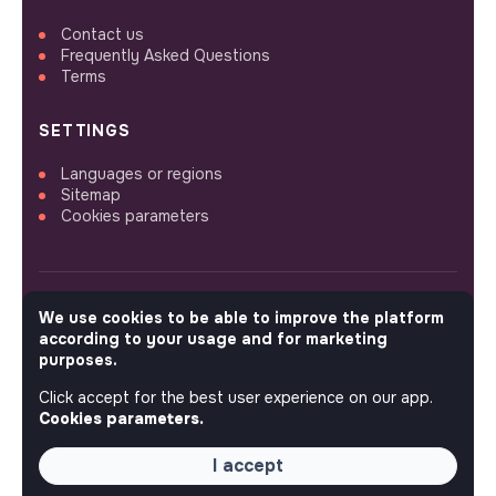
Contact us
Frequently Asked Questions
Terms
SETTINGS
Languages or regions
Sitemap
Cookies parameters
We use cookies to be able to improve the platform
FOLLOW US
according to your usage and for marketing
purposes.
Click accept for the best user experience on our app.
© 2026 jobs that makesense.
Cookies parameters.
I accept