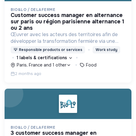
BIO&LO / DELAFERME
customer success manager en alternance
sur paris ou région parisienne alternance 1
ou 2 ans
Œuvrer avec les acteurs des territoires afin de
développer la transformation fermière via une
offre bio/équitable qui remonte plus de valeur
💡
Responsible products or services
Work study
pour les fermes, en sortant du contentant à usage
1 labels & certifications
unique
Paris, France and 1 other
Food
2 months ago
BIO&LO / DELAFERME
3 customer success manager en