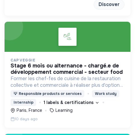
Discover
CAP VEGGIE
stage 6 mois ou alternance - chargé.e de
développement commercial - secteur food
Former les chef-fes de cuisine de la restauration
collective et commerciale à réaliser plus d'options
végétariennes et végan.
💡
Responsible products or services
Work study
1 labels & certifications
Internship
Paris, France
Learning
10 days ago