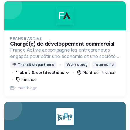
FRANCE ACTIVE
chargé(e) de développement commercial
France Active accompagne les entrepreneurs
engagés pour bâtir une économie et une société
plus inclusive et plus durable.
💡
Transition partners
Work study
Internship
1 labels & certifications
Montreuil, France
Finance
a month ago