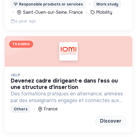
et simplifier l'engagement citoyen en France.
💡
Responsible products or services
Work study
Saint-Ouen-sur-Seine, France
Mobility
a year ago
TRAINING
IRUP
devenez cadre dirigeant·e dans l'ess ou
une structure d'insertion
Des formations pratiques en alternance, animées
par des enseignants engagés et connectés aux
réalités sociales, basées sur la coopération et
France
Others
l’innovation.
Discover