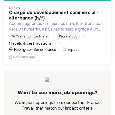
LEEEN
chargé de développement commercial -
alternance (h/f)
Accompagner les entreprises dans leur transition
vers un numérique plus responsable grâce à un
calculateur et une méthodologie que nous avons
💡
Transition partners
Work study
développés (IT-Score) et qui évalue la
1 labels & certifications
performance des SI
Neuilly-sur-Seine, France
Impact
4 months ago
Want to see more job openings?
We import openings from our partner France
Travail that match our impact criteria!