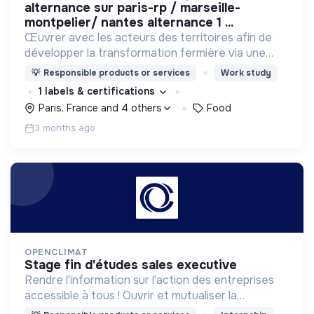
alternance sur paris-rp / marseille-
montpelier/ nantes alternance 1 ...
Œuvrer avec les acteurs des territoires afin de
développer la transformation fermière via une
offre bio/équitable qui remonte plus de valeur
💡
Responsible products or services
Work study
pour les fermes, en sortant du contentant à usage
1 labels & certifications
unique
Paris, France and 4 others
Food
3 months ago
OPENCLIMAT
stage fin d'études sales executive
Rendre l'information sur l'action des entreprises
accessible à tous ! Ouvrir et mutualiser la
connaissance climatique, pour réussir tous