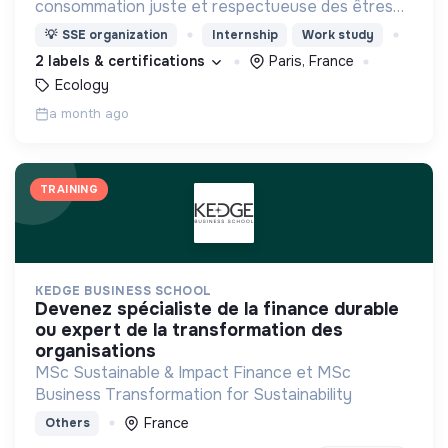
consommation juste et respectueuse des êtres
vivants et de la planète
💡
SSE organization
Internship
Work study
2 labels & certifications
Paris, France
Ecology
a month ago
TRAINING
KEDGE BUSINESS SCHOOL
devenez spécialiste de la finance durable
ou expert de la transformation des
organisations
MSc Sustainable & Impact Finance et MSc
Business Transformation for Sustainability
France
Others