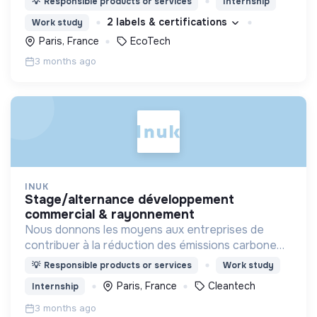
💡
Responsible products or services
Internship
ensemble le défi écologique.
2 labels & certifications
Work study
Paris, France
EcoTech
3 months ago
INUK
stage/alternance développement
commercial & rayonnement
Nous donnons les moyens aux entreprises de
contribuer à la réduction des émissions carbone
via outil innovant de contribution carbone grâce
💡
Responsible products or services
Work study
aux énergies renouvelables.
Paris, France
Cleantech
Internship
3 months ago