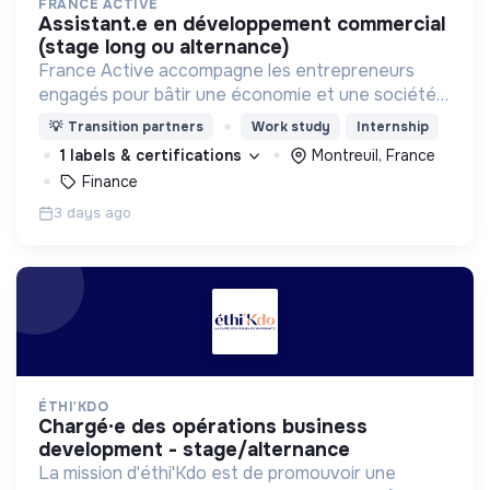
FRANCE ACTIVE
assistant.e en développement commercial
(stage long ou alternance)
France Active accompagne les entrepreneurs
engagés pour bâtir une économie et une société
plus inclusive et plus durable.
💡
Transition partners
Work study
Internship
1 labels & certifications
Montreuil, France
Finance
3 days ago
ÉTHI'KDO
chargé·e des opérations business
development - stage/alternance
La mission d'éthi'Kdo est de promouvoir une