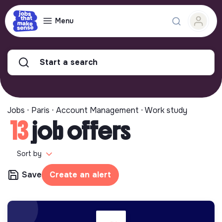
Menu
Start a search
Jobs ⋅ Paris ⋅ Account Management ⋅ Work study
13
job offers
Sort by
Save
Create an alert