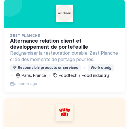
ZEST PLANCHE
alternance relation client et
développement de portefeuille
Redynamiser la restauration durable. Zest Planche
crée des moments de partage pour les
entreprises allant de 20 à 1000 Zesteurs en livrant
💡
Responsible products or services
Work study
à vélo dans tout Paris des planches à partager
Paris, France
Foodtech / Food industry
faites maison.
a month ago