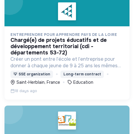
ENTREPRENDRE POUR APPRENDRE PAYS DE LA LOIRE
chargé(e) de projets éducatifs et de
développement territorial (cdi -
départements 53-72)
Créer un pont entre l’école et l’entreprise pour
donner à chaque jeune de 9 à 25 ans les mêmes
chances de construire sereinement leur projet
💡
SSE organization
Long-term contract
d’avenir à un moment clé de leur orientation.
Saint-Herblain, France
Education
18 days ago