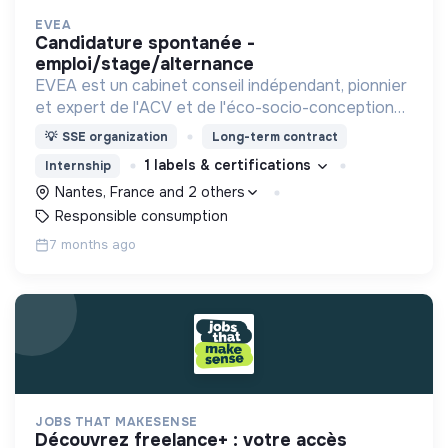
EVEA
candidature spontanée -
emploi/stage/alternance
EVEA est un cabinet conseil indépendant, pionnier
et expert de l'ACV et de l'éco-socio-conception
des produits, services et activités
💡
SSE organization
Long-term contract
1 labels & certifications
Internship
Nantes, France and 2 others
Responsible consumption
7 months ago
JOBS THAT MAKESENSE
découvrez freelance+ : votre accès