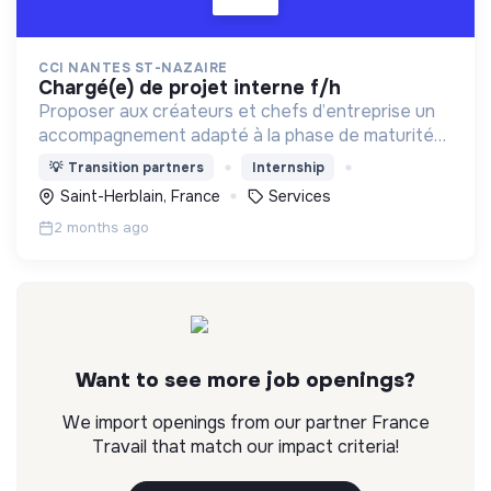
CCI NANTES ST-NAZAIRE
chargé(e) de projet interne f/h
Proposer aux créateurs et chefs d’entreprise un
accompagnement adapté à la phase de maturité
de leurs projets est l’essence même de notre
💡
Transition partners
Internship
mission d’intérêt général.
Saint-Herblain, France
Services
2 months ago
Want to see more job openings?
We import openings from our partner France
Travail that match our impact criteria!