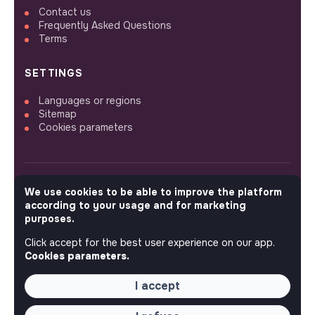
Contact us
Frequently Asked Questions
Terms
SETTINGS
Languages or regions
Sitemap
Cookies parameters
We use cookies to be able to improve the platform
FOLLOW US
according to your usage and for marketing
purposes.
Click accept for the best user experience on our app.
© 2026 jobs that makesense.
Cookies parameters.
I accept