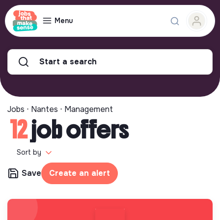
Menu
Start a search
Jobs ⋅ Nantes ⋅ Management
12
job offers
Sort by
Save
Create an alert