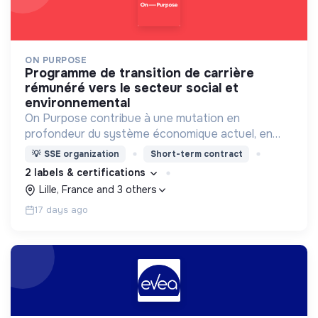
ON PURPOSE
programme de transition de carrière
rémunéré vers le secteur social et
environnemental
On Purpose contribue à une mutation en
profondeur du système économique actuel, en
accompagnant les leaders de demain dans leur
💡
SSE organization
Short-term contract
transformation professionnelle et personnelle.
2 labels & certifications
Lille, France and 3 others
17 days ago