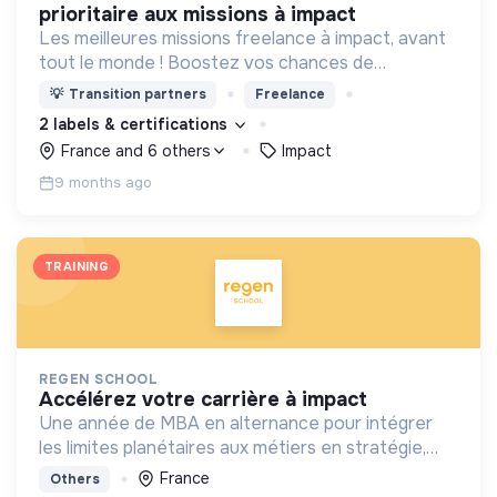
prioritaire aux missions à impact
Les meilleures missions freelance à impact, avant
tout le monde ! Boostez vos chances de
décrocher des missions à fort impact en
💡
Transition partners
Freelance
rejoignant le plus grand réseau de structures
2 labels & certifications
engagées.
France and 6 others
Impact
9 months ago
TRAINING
REGEN SCHOOL
accélérez votre carrière à impact
Une année de MBA en alternance pour intégrer
les limites planétaires aux métiers en stratégie,
marketing, finance et achats
France
Others