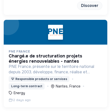
Discover
PNE FRANCE
chargé.e de structuration projets
énergies renouvelables - nantes
PNE France, présente sur le territoire national
depuis 2003, développe, finance, réalise et
exploite des parcs éoliens et agrivoltaïques.
💡
Responsible products or services
Nantes, France
Long-term contract
Energy
12 days ago