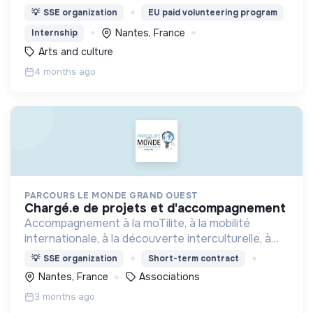
Pour ce faire, nous racontons le territoire de la
💡
SSE organization
EU paid volunteering program
Bretagne à travers vos yeux, en vidéo et en expo.
Nantes, France
Internship
Arts and culture
4 months ago
PARCOURS LE MONDE GRAND OUEST
chargé.e de projets et d'accompagnement
Accompagnement à la moTilite, à la mobilité
internationale, à la découverte interculturelle, à
l'Education à Citoyenneté et à la Solidarite
💡
SSE organization
Short-term contract
Internationale (ECSI), à l'insertion socio-
Nantes, France
Associations
profesionnelle
3 months ago