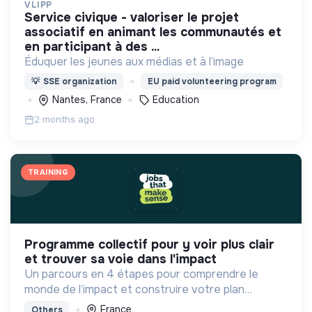
VLIPP
service civique - valoriser le projet
associatif en animant les communautés et
en participant à des ...
Éduquer les jeunes aux médias et à l’image
💡
SSE organization
EU paid volunteering program
Nantes, France
Education
2 months ago
TRAINING
programme collectif pour y voir plus clair
et trouver sa voie dans l'impact
Un parcours en 4 étapes pour comprendre le
monde de l’impact et construire votre plan
d'actions à votre rythme avec les bons outils et la
France
Others