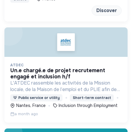
bonne méthode !
Discover
ATDEC
un.e chargé.e de projet recrutement
engagé et inclusion h/f
L'ATDEC rassemble les activités de la Mission
locale, de la Maison de l’emploi et du PLIE afin de
favoriser l’inclusion dans l’emploi. L'objectif étant
💡
Public service or utility
Short-term contract
l’insertion sociale et professionnelle.
Nantes, France
Inclusion through Employment
a month ago