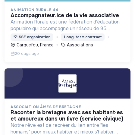
ANIMATION RURALE 44
accompagnateur.ice de la vie associative
Animation Rurale est une fédération d’éducation
populaire qui accompagne un réseau de 85
associations sur l’ensemble du territoire de la
💡
SSE organization
Long-term contract
Loire-Atlantique.
Carquefou, France
Associations
20 days ago
ASSOCIATION ÂMES DE BRETAGNE
raconter la bretagne avec ses habitant·es
et amoureux dans un livre (service civique)
Notre rêve est de recréer du lien entre "les
humains" pour mieux habiter et mieux s'habiter.