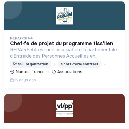
REPAIRS!44
chef·fe de projet du programme tiss’lien
REPAIRS!44 est une association Départementale
d’Entraide des Personnes Accueillies en
Protection de l’Enfance (ADEPAPE). Elle agit avec
💡
SSE organization
Short-term contract
et pour les enfants placés d’hier et d’aujourd’hui.
Nantes, France
Associations
16 days ago