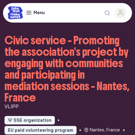
Menu
Civic service - Promoting
the association's project by
engaging with communities
and participating in
mediation sessions - Nantes,
France
VLIPP
💡
SSE organization
Nantes, France
EU paid volunteering program