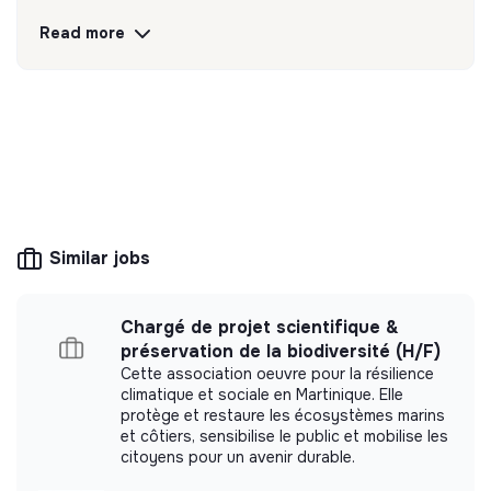
Read more
💡
SSE organization
This structure is based on a principle of
solidarity and social utility: its management is
democratic and participative, and its profit-
making potential is limited. It may be an
association, cooperative, foundation, mutual or
ESUS company.
Similar jobs
More information
Chargé de projet scientifique &
préservation de la biodiversité (H/F)
Website
Nonprofit organization
Cette association oeuvre pour la résilience
< 15 persons
Education
climatique et sociale en Martinique. Elle
protège et restaure les écosystèmes marins
et côtiers, sensibilise le public et mobilise les
citoyens pour un avenir durable.