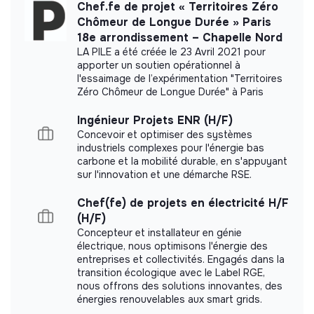
Impact study
Chef.fe de projet « Territoires Zéro
Chômeur de Longue Durée » Paris
VLIPP did not yet communicate its impact
18e arrondissement – Chapelle Nord
measurement.
LA PILE a été créée le 23 Avril 2021 pour
apporter un soutien opérationnel à
l'essaimage de l’expérimentation "Territoires
Zéro Chômeur de Longue Durée" à Paris
Labels and certifications
Ingénieur Projets ENR (H/F)
Concevoir et optimiser des systèmes
industriels complexes pour l'énergie bas
This structure did not communicate to us the
carbone et la mobilité durable, en s'appuyant
labels or certifications that it was able to obtain.
sur l'innovation et une démarche RSE.
Chef(fe) de projets en électricité H/F
(H/F)
Concepteur et installateur en génie
Documents
électrique, nous optimisons l'énergie des
entreprises et collectivités. Engagés dans la
Did not yet add a transparency document.
transition écologique avec le Label RGE,
nous offrons des solutions innovantes, des
énergies renouvelables aux smart grids.