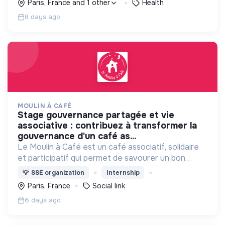
Paris, France and 1 other
Health
8 days ago
MOULIN À CAFÉ
stage gouvernance partagée et vie
associative : contribuez à transformer la
gouvernance d'un café as...
Le Moulin à Café est un café associatif, solidaire
et participatif qui permet de savourer un bon
repas, boire un verre, discuter, jouer aux échecs,
💡
SSE organization
Internship
profiter des spectacles, devenir bénévole…
Paris, France
Social link
6 days ago