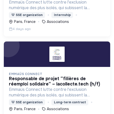
Emmaüs Connect lutte contre l'exclusion
numérique des plus isolés, qui subissent la
dématérialisation de la plupart des services du
💡
SSE organization
Internship
quotidien.
Paris, France
Associations
4 days ago
EMMAÜS CONNECT
responsable de projet “filières de
réemploi solidaire” – lacollecte.tech (h/f)
Emmaüs Connect lutte contre l'exclusion
numérique des plus isolés, qui subissent la
dématérialisation de la plupart des services du
💡
SSE organization
Long-term contract
quotidien.
Paris, France
Associations