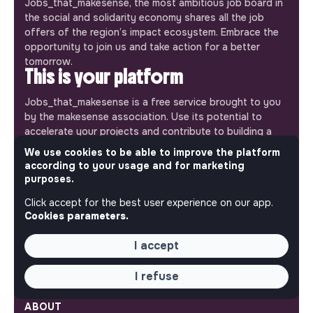
Jobs_that_makesense, the most ambitious job board in
the social and solidarity economy shares all the job
offers of the region’s impact ecosystem. Embrace the
opportunity to join us and take action for a better
tomorrow.
This is your platform
Jobs_that_makesense is a free service brought to you
by the makesense association. Use its potential to
accelerate your projects and contribute to building a
more respectful, inclusive and sustainable society.
We use cookies to be able to improve the platform
Our mobile app
according to your usage and for marketing
purposes.
Get jobs that make sense on your phone so you never
miss an opportunity.
Click accept for the best user experience on our app.
Cookies parameters.
iPhone
Android
I accept
I refuse
ABOUT