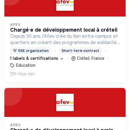
AFEV
chargé·e de développement local à créteil
Depuis 30 ans, l’Afev crée du lien entre campus et
quartiers en créant des programmes de solidarité
où des milliers d’étudiant·es s’engagent auprès des
💡
SSE organization
Short-term contract
jeunes.
1 labels & certifications
Créteil, France
Education
8 days ago
AFEV