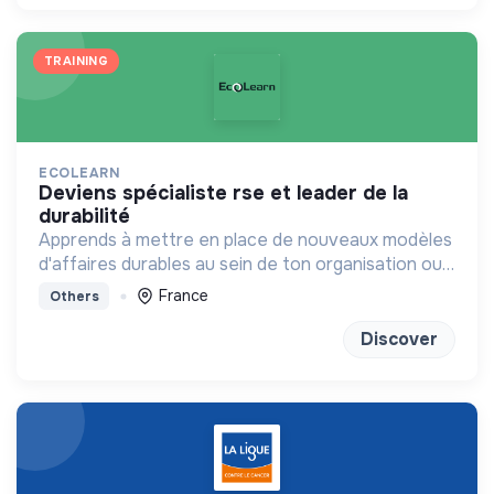
TRAINING
ECOLEARN
deviens spécialiste rse et leader de la
durabilité
Apprends à mettre en place de nouveaux modèles
d'affaires durables au sein de ton organisation ou
chez un client
France
Others
Discover