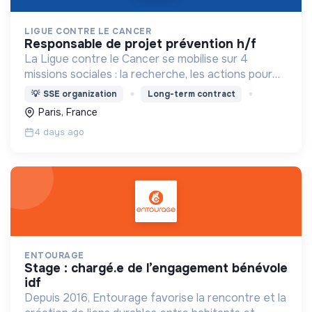
LIGUE CONTRE LE CANCER
responsable de projet prévention h/f
La Ligue contre le Cancer se mobilise sur 4
missions sociales : la recherche, les actions pour
les personnes malades, la prévention & promotion
💡
SSE organization
Long-term contract
du dépistage et l'étude & observatoire.
Paris, France
4 days ago
ENTOURAGE
stage : chargé.e de l’engagement bénévole
idf
Depuis 2016, Entourage favorise la rencontre et la