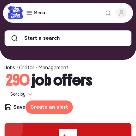
Menu
Start a search
Jobs ⋅ Créteil ⋅ Management
290
job offers
Sort by
Save
Create an alert