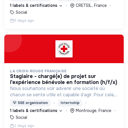
d’engagement innovants et adaptés à tous.
1 labels & certifications
CRETEIL, France
Social
5 days ago
LA CROIX-ROUGE FRANÇAISE
stagiaire - chargé(e) de projet sur
l’expérience bénévole en formation (h/f/x)
Nous souhaitons voir advenir une société où
chacun se sente utile et capable d’agir. Pour cela,
nous proposons des moyens et des lieux
💡
SSE organization
Internship
d’engagement innovants et adaptés à tous.
1 labels & certifications
Montrouge, France
Social
2 days ago