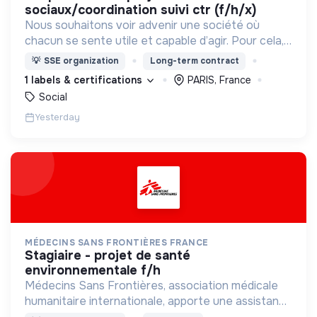
sociaux/coordination suivi ctr (f/h/x)
Nous souhaitons voir advenir une société où
chacun se sente utile et capable d’agir. Pour cela,
nous proposons des moyens et des lieux
💡
SSE organization
Long-term contract
d’engagement innovants et adaptés à tous.
1 labels & certifications
PARIS, France
Social
Yesterday
MÉDECINS SANS FRONTIÈRES FRANCE
stagiaire - projet de santé
environnementale f/h
Médecins Sans Frontières, association médicale
humanitaire internationale, apporte une assistance
médicale à des populations dont la vie est