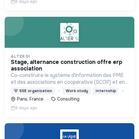
8 days ago
ALTER SI
stage, alternance construction offre erp
association
Co-construire le système d'information des PME
et des associations en coopérative (SCOP) et en
gouvernance partagée (Holacratie).
💡
SSE organization
Work study
Internship
Paris, France
Consulting
8 days ago