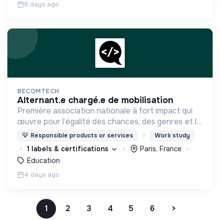
8 days ago
BECOMTECH
alternant.e chargé.e de mobilisation
Première association nationale à fort impact qui
œuvre pour l’égalité des chances, des genres et la
mixité du numérique en initiant les filles et les
💡
Responsible products or services
Work study
femmes de 14 à 25 ans aux métiers du digital.
1 labels & certifications
Paris, France
Education
4 days ago
1
2
3
4
5
6
>