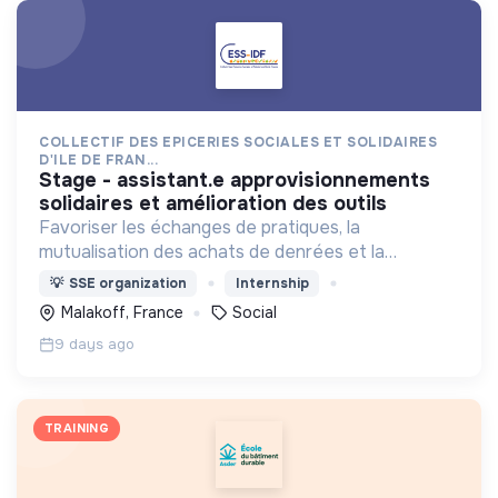
COLLECTIF DES EPICERIES SOCIALES ET SOLIDAIRES
D'ILE DE FRAN...
stage - assistant.e approvisionnements
solidaires et amélioration des outils
Favoriser les échanges de pratiques, la
mutualisation des achats de denrées et la
représentation des épiceries sociales et solidaires
💡
SSE organization
Internship
en Ile de France.
Malakoff, France
Social
9 days ago
TRAINING