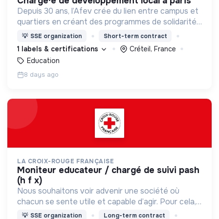
chargé·e de développement local à paris
Depuis 30 ans, l’Afev crée du lien entre campus et
quartiers en créant des programmes de solidarité
où des milliers d’étudiant·es s’engagent auprès des
💡
SSE organization
Short-term contract
jeunes.
1 labels & certifications
Créteil, France
Education
8 days ago
LA CROIX-ROUGE FRANÇAISE
moniteur educateur / chargé de suivi pash
(h f x)
Nous souhaitons voir advenir une société où
chacun se sente utile et capable d’agir. Pour cela,
nous proposons des moyens et des lieux
💡
SSE organization
Long-term contract