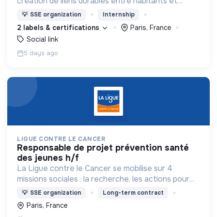
création de liens durables entre habitants et
personnes en précarité.
💡
SSE organization
Internship
2 labels & certifications
Paris, France
Social link
5 days ago
LIGUE CONTRE LE CANCER
responsable de projet prévention santé
des jeunes h/f
La Ligue contre le Cancer se mobilise sur 4
missions sociales : la recherche, les actions pour
les personnes malades, la prévention & promotion
💡
SSE organization
Long-term contract
du dépistage et l'étude & observatoire.
Paris, France