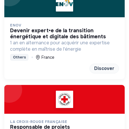
ENOV
devenir expert•e de la transition
énergétique et digitale des bâtiments
1 an en alternance pour acquérir une expertise
complète en maîtrise de l'énergie
France
Others
Discover
LA CROIX-ROUGE FRANÇAISE
responsable de projets