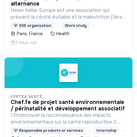
alternance
Helen Keller Europe est une association qui
prévient la cécité évitable et la malnutrition (1ère
cause de cécité chez les enfants de moins de 5
💡
SSE organization
Work study
ans) en Afrique, en Asie et en France.
Paris, France
Health
4 days ago
FERTÉA SANTÉ
chef.fe de projet santé environnementale
/ périnatalité et développement associatif
1.Promouvoir la reconnaissance des impacts
environnementaux sur la santé reproductive 2.
Sensibiliser et prévenir. 3.Mobiliser : Agir ensemble
💡
Responsible products or services
Internship
face aux défis sanitaires et écologiques.