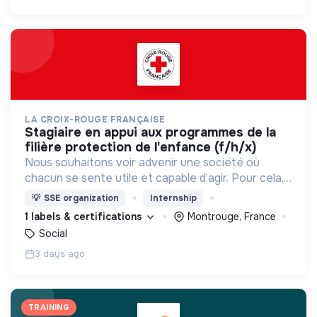
LA CROIX-ROUGE FRANÇAISE
stagiaire en appui aux programmes de la
filière protection de l'enfance (f/h/x)
Nous souhaitons voir advenir une société où
chacun se sente utile et capable d’agir. Pour cela,
nous proposons des moyens et des lieux
💡
SSE organization
Internship
d’engagement innovants et adaptés à tous.
1 labels & certifications
Montrouge, France
Social
3 days ago
TRAINING