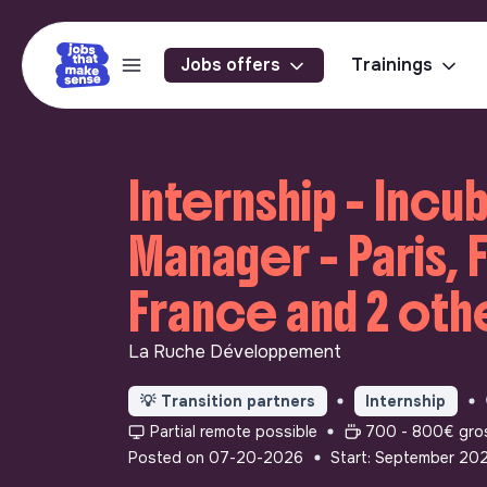
Jobs offers
Trainings
Internship - Incu
Manager - Paris, 
France and 2 oth
La Ruche Développement
💡
Transition partners
Internship
Partial remote possible
700 - 800€ gros
Posted on 07-20-2026
Start: September 20