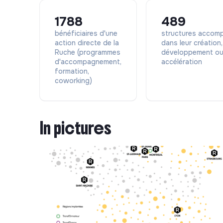
🌍 Entreprise handi-accueillante
1788
489
—
bénéficiaires d'une
structures accom
🚀 Processus de recrutem
action directe de la
dans leur création,
Ruche (programmes
développement o
d'accompagnement,
accélération
1️⃣
Un appel téléphonique
pour un premier éc
formation,
coworking)
2️⃣
Un entretien d’environ 1h
avec le manager e
3️⃣
Un entretien RH
d’environ 20 minutes.
In pictures