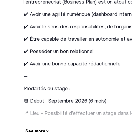
l’entrepreneuriat (Business Plan) est un atout 
Enrichir et qualifier la base de données cand
✔️ Avoir une agilité numérique (dashboard interne
2. Analyse, sélection & orientation
✔️ Avoir le sens des responsabilités, de l’organis
Assurer la qualification de premier niveau et 
✔️ Être capable de travailler en autonomie et avo
Participer aux diagnostics d’entrée, à la pré-
(logistique, convocations, supports, comptes
✔️ Posséder un bon relationnel
Contribuer à l’analyse des documents clés (b
✔️ Avoir une bonne capacité rédactionnelle
summary).
—
3. Accompagnement des entrepreneur.e.s
Modalités du stage :
Participer aux suivis individuels tout au long 
Co-animer des ateliers collectifs (étude de m
📆 Début : Septembre 2026 (6 mois)
pitch…).
📍 Lieu - Possibilité d’effectuer un stage dans 
Réaliser des mises en relation ciblées avec 
La Ruche Paris - 24 rue de l’Est, 75020 PAR
4. Communication & valorisation
See more