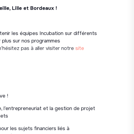
lle, Lille et Bordeaux !
enir les équipes Incubation sur différents
 plus sur nos programmes
hésitez pas à aller visiter notre
site
s, ateliers, marchés d’entrepreneurs) et
ve !
 l’entrepreneuriat et la gestion de projet
 partenaires (missions locales,
jets
 outils de sourcing (landing, formulaires,
r les sujets financiers liés à
webinaires, campagnes).