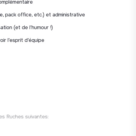
complémentaire
idats/partenaires.
, pack office, etc.) et administrative
ation (et de l’humour !)
l’orientation vers le bon programme.
ir l’esprit d’équipe
sélection et à l’organisation des comités
-rendus).
usiness plan, pitch deck, executive
du parcours.
arché, persona, proposition de valeur,
les Ruches suivantes:
mentors, experts et partenaires.
IS