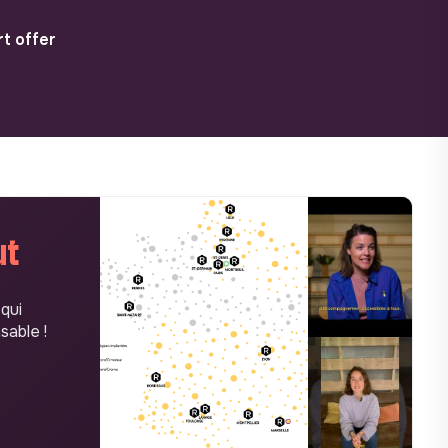
t offer
ut
 qui
sable !