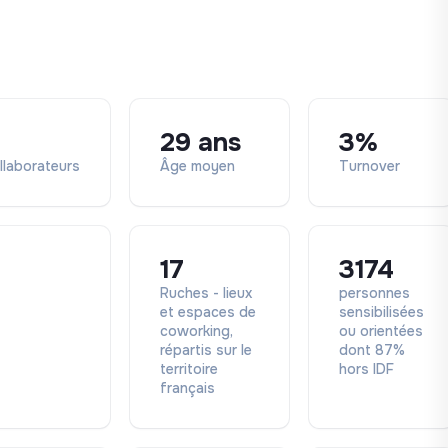
lle de Mai, 41 rue Jobin, 13003
es) et contribuer aux newsletters.
ion simple, stories) et valoriser projets &
9800 LILLE
3800 BORDEAUX
if
uel vous souhaitez réaliser votre stage
29 ans
3%
llaborateurs
Âge moyen
Turnover
mos, webinaires, masterclass, permanences,
nces, classement, stockage de documents).
if
17
3174
Ruches - lieux
personnes
et espaces de
sensibilisées
(60% pris en charge par l’employeur)
coworking,
ou orientées
ponctuellement d’autres missions.
répartis sur le
dont 87%
ccueil, événements réseau).
territoire
hors IDF
français