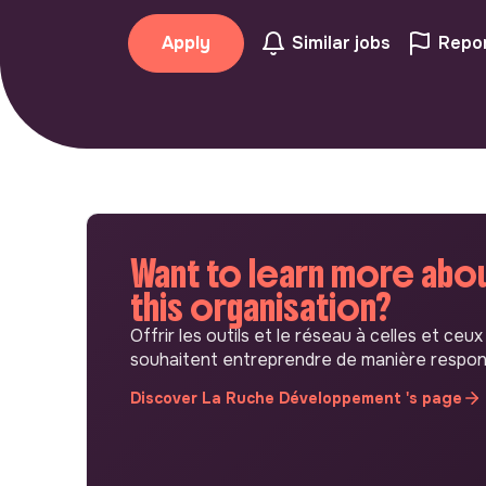
Apply
Similar jobs
Repor
Want to learn more abo
this organisation?
Offrir les outils et le réseau à celles et ceux
souhaitent entreprendre de manière respon
Discover La Ruche Développement 's page