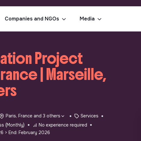
Companies and NGOs
Media
bation Project
France | Marseille,
ers
Paris, France and 3 others
Services
s (Monthly)
No experience required
26
> End: February 2026