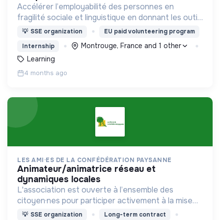
Accélérer l’employabilité des personnes en
fragilité sociale et linguistique en donnant les outils
de formation et en offrant un accompagnement,
💡
SSE organization
EU paid volunteering program
pour permettre leur autonomie.
Montrouge, France and 1 other
Internship
Learning
4 months ago
LES AMI·ES DE LA CONFÉDÉRATION PAYSANNE
animateur/animatrice réseau et
dynamiques locales
L'association est ouverte à l’ensemble des
citoyen·nes pour participer activement à la mise
en place d’une agriculture paysanne,
💡
SSE organization
Long-term contract