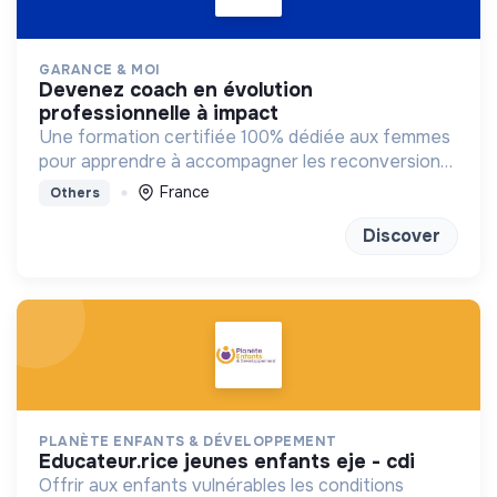
GARANCE & MOI
devenez coach en évolution
professionnelle à impact
Une formation certifiée 100% dédiée aux femmes
pour apprendre à accompagner les reconversions
vers des métiers qui ont du sens.
France
Others
Discover
PLANÈTE ENFANTS & DÉVELOPPEMENT
educateur.rice jeunes enfants eje - cdi
Offrir aux enfants vulnérables les conditions