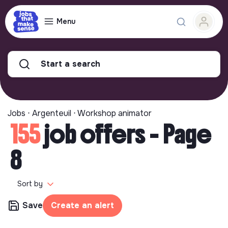
Menu
Start a search
Jobs ⋅ Argenteuil ⋅ Workshop animator
155
job offers - Page
8
Sort by
Save
Create an alert