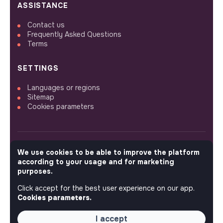
ASSISTANCE
Contact us
Frequently Asked Questions
Terms
SETTINGS
Languages or regions
Sitemap
Cookies parameters
We use cookies to be able to improve the platform
FOLLOW US
according to your usage and for marketing
purposes.
Click accept for the best user experience on our app.
© 2026 jobs that makesense.
Cookies parameters.
I accept