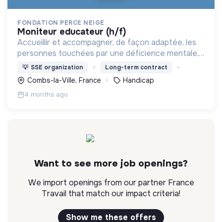
FONDATION PERCE NEIGE
moniteur educateur (h/f)
Accueillir et accompagner, de façon adaptée, les
personnes touchées par une déficience mentale,
un handicap physique ou psychique
💡
SSE organization
Long-term contract
Combs-la-Ville, France
Handicap
4 months ago
Want to see more job openings?
We import openings from our partner France
Travail that match our impact criteria!
Show me these offers