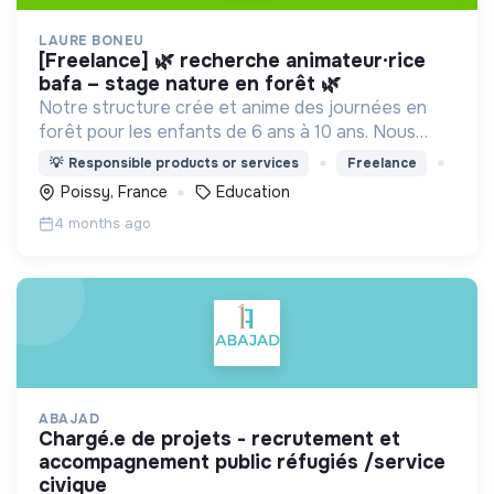
LAURE BONEU
[freelance] 🌿 recherche animateur·rice
bafa – stage nature en forêt 🌿
Notre structure crée et anime des journées en
forêt pour les enfants de 6 ans à 10 ans. Nous
proposons aux enfants des activités en lien avec
💡
Responsible products or services
Freelance
la nature et le softs skills.
Poissy, France
Education
4 months ago
ABAJAD
chargé.e de projets - recrutement et
accompagnement public réfugiés /service
civique