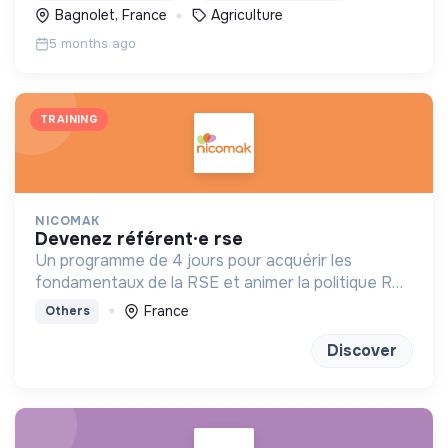
respectueuse du vivant.
Bagnolet, France
Agriculture
5 months ago
TRAINING
NICOMAK
devenez référent·e rse
Un programme de 4 jours pour acquérir les
fondamentaux de la RSE et animer la politique RSE
de son entreprise.
France
Others
Discover