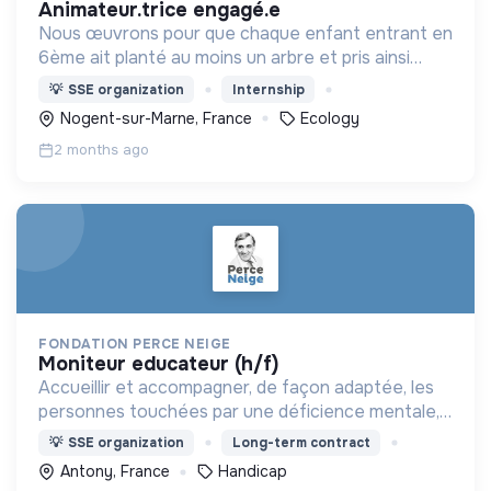
animateur.trice engagé.e
Nous œuvrons pour que chaque enfant entrant en
6ème ait planté au moins un arbre et pris ainsi
conscience de sa capacité à agir pour le monde
💡
SSE organization
Internship
dès maintenant, sans attendre de devenir adulte !
Nogent-sur-Marne, France
Ecology
2 months ago
FONDATION PERCE NEIGE
moniteur educateur (h/f)
Accueillir et accompagner, de façon adaptée, les
personnes touchées par une déficience mentale,
un handicap physique ou psychique
💡
SSE organization
Long-term contract
Antony, France
Handicap