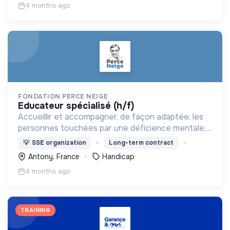
4 months ago
FONDATION PERCE NEIGE
educateur spécialisé (h/f)
Accueillir et accompagner, de façon adaptée, les
personnes touchées par une déficience mentale,
un handicap physique ou psychique
💡
SSE organization
Long-term contract
Antony, France
Handicap
4 months ago
TRAINING