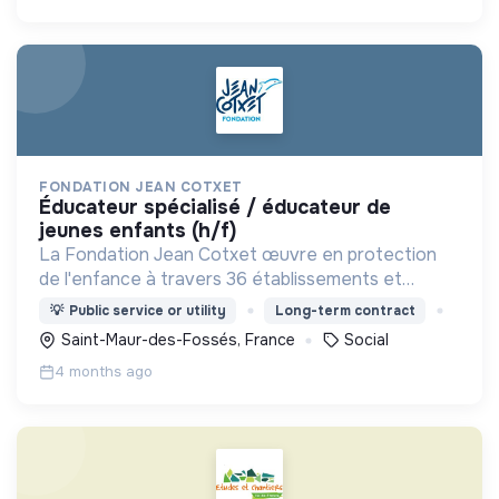
FONDATION JEAN COTXET
éducateur spécialisé / éducateur de
jeunes enfants (h/f)
La Fondation Jean Cotxet œuvre en protection
de l'enfance à travers 36 établissements et
services, et 1 000 collaborateurs accompagnant
💡
Public service or utility
Long-term contract
chaque année 4 000 jeunes.
Saint-Maur-des-Fossés, France
Social
4 months ago