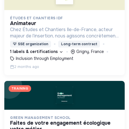
ÉTUDES ET CHANTIERS IDF
animateur
Chez Études et Chantiers Ile-de-France, acteur
majeur de l’insertion, nous agissons concrètement
pour la transition écologique, notamment dans les
💡
SSE organization
Long-term contract
quartiers populaires.
1 labels & certifications
Grigny, France
Inclusion through Employment
2 months ago
TRAINING
GREEN MANAGEMENT SCHOOL
faites de votre engagement écologique