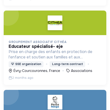
GROUPEMENT ASSOCIATIF CITHÉA
educateur spécialisé- eje
Prise en charge des enfants en protection de
l'enfance et soutien aux familles et aux
parentalités + expertises judiciaires, formation,
💡
SSE organization
Long-term contract
insertion
Évry-Courcouronnes, France
Associations
2 months ago