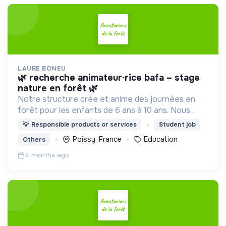
LAURE BONEU
🌿 recherche animateur·rice bafa – stage
nature en forêt 🌿
Notre structure crée et anime des journées en
forêt pour les enfants de 6 ans à 10 ans. Nous
proposons aux enfants des activités en lien avec
💡
Responsible products or services
Student job
la nature et le softs skills.
Poissy, France
Education
Others
4 months ago