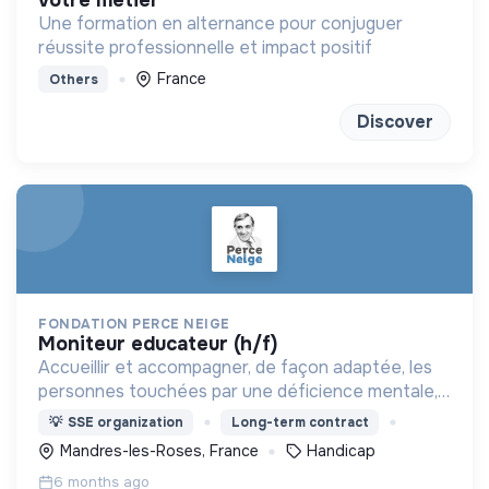
votre métier
Une formation en alternance pour conjuguer
réussite professionnelle et impact positif
France
Others
Discover
FONDATION PERCE NEIGE
moniteur educateur (h/f)
Accueillir et accompagner, de façon adaptée, les
personnes touchées par une déficience mentale,
un handicap physique ou psychique
💡
SSE organization
Long-term contract
Mandres-les-Roses, France
Handicap
6 months ago