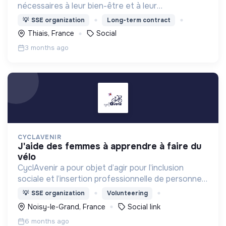
nécessaires à leur bien-être et à leur
épanouissement, en travaillant avec les acteurs
💡
SSE organization
Long-term contract
locaux et les familles.
Thiais, France
Social
3 months ago
CYCLAVENIR
j'aide des femmes à apprendre à faire du
vélo
CyclAvenir a pour objet d’agir pour l’inclusion
sociale et l’insertion professionnelle de personnes
en situation de précarité et/ou d’exil par
💡
SSE organization
Volunteering
l’utilisation du vélo et l’accès à la culture.
Noisy-le-Grand, France
Social link
6 months ago