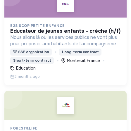
E2S SCOP PETITE ENFANCE
educateur de jeunes enfants - crèche (h/f)
Nous allons là où les services publics ne vont plus
pour proposer aux habitants de l’accompagnement
des territoires des solutions en matière de petite
💡
SSE organization
Long-term contract
enfance et d’insertion professionnelle.
Montreuil, France
Short-term contract
Education
2 months ago
FOREST&LIFE