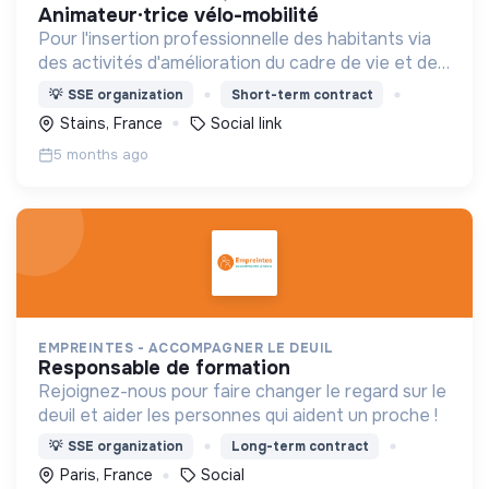
animateur·trice vélo-mobilité
Pour l'insertion professionnelle des habitants via
des activités d'amélioration du cadre de vie et des
projets d'utilité sociale et écologique sur la ville de
💡
SSE organization
Short-term contract
Stains et Plaine Commune (Paris nord)
Stains, France
Social link
5 months ago
EMPREINTES - ACCOMPAGNER LE DEUIL
responsable de formation
Rejoignez-nous pour faire changer le regard sur le
deuil et aider les personnes qui aident un proche !
💡
SSE organization
Long-term contract
Paris, France
Social