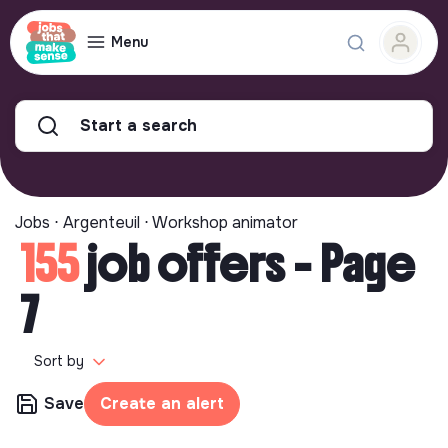
Menu
Start a search
Jobs ⋅ Argenteuil ⋅ Workshop animator
155
job offers - Page
7
Sort by
Save
Create an alert