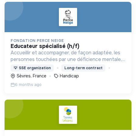
FONDATION PERCE NEIGE
educateur spécialisé (h/f)
Accueillir et accompagner, de façon adaptée, les
personnes touchées par une déficience mentale,
un handicap physique ou psychique
💡
SSE organization
Long-term contract
Sèvres, France
Handicap
6 months ago