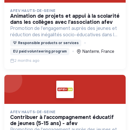
AFEV HAUTS-DE-SEINE
animation de projets et appui à la scolarité
dans les collèges avec l'association afev
Promotion de l'engagement auprès des jeunes et
réduction des inégalités socio-éducatives dans les
quartiers populaires.
💡
Responsible products or services
Nanterre, France
EU paid volunteering program
2 months ago
AFEV HAUTS-DE-SEINE
contribuer à l'accompagnement éducatif
de jeunes (5-15 ans) - afev
Promotion de l'engagement auprès des jeunes et