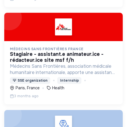
MÉDECINS SANS FRONTIÈRES FRANCE
stagiaire - assistant.e animateur.ice -
rédacteur.ice site msf f/h
Médecins Sans Frontières, association médicale
humanitaire internationale, apporte une assistance
médicale à des populations dont la vie est
💡
SSE organization
Internship
menacée.
Paris, France
Health
3 months ago