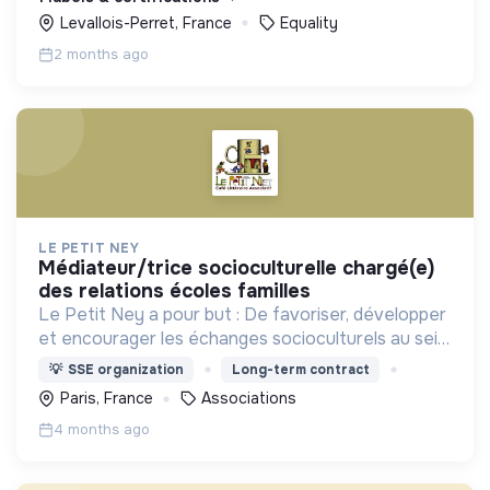
Levallois-Perret, France
Equality
2 months ago
LE PETIT NEY
médiateur/trice socioculturelle chargé(e)
des relations écoles familles
Le Petit Ney a pour but : De favoriser, développer
et encourager les échanges socioculturels au sein
d’une population aux cultures variées.
💡
SSE organization
Long-term contract
Paris, France
Associations
4 months ago