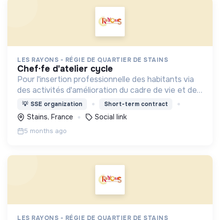
LES RAYONS - RÉGIE DE QUARTIER DE STAINS
chef·fe d'atelier cycle
Pour l'insertion professionnelle des habitants via
des activités d'amélioration du cadre de vie et des
projets d'utilité sociale et écologique sur la ville de
💡
SSE organization
Short-term contract
Stains et Plaine Commune (Paris nord)
Stains, France
Social link
5 months ago
LES RAYONS - RÉGIE DE QUARTIER DE STAINS