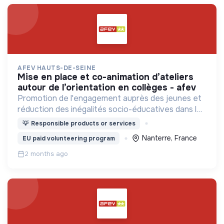
AFEV HAUTS-DE-SEINE
mise en place et co-animation d’ateliers
autour de l’orientation en collèges - afev
Promotion de l'engagement auprès des jeunes et
réduction des inégalités socio-éducatives dans les
quartiers populaires.
💡
Responsible products or services
Nanterre, France
EU paid volunteering program
2 months ago