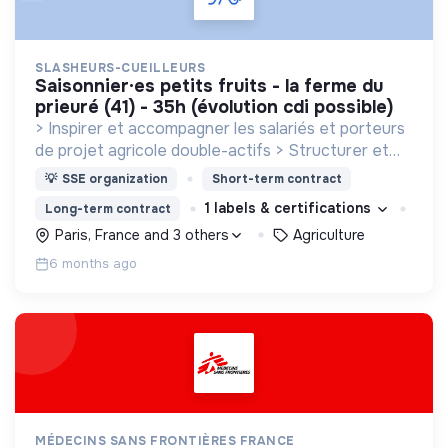
SLASHEURS-CUEILLEURS
saisonnier·es petits fruits - la ferme du
prieuré (41) - 35h (évolution cdi possible)
> Inspirer et accompagner les salariés et porteurs
de projet agricole double-actifs > Structurer et
diffuser des opportunités agricoles à temps partiel
💡
SSE organization
Short-term contract
via la micro-association ou le salariat
1 labels & certifications
Long-term contract
Paris, France and 3 others
Agriculture
6 months ago
MÉDECINS SANS FRONTIÈRES FRANCE