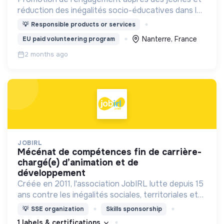
réduction des inégalités socio-éducatives dans les
quartiers populaires.
💡
Responsible products or services
Nanterre, France
EU paid volunteering program
2 months ago
JOBIRL
mécénat de compétences fin de carrière-
chargé(e) d’animation et de
développement
Créée en 2011, l'association JobIRL lutte depuis 15
ans contre les inégalités sociales, territoriales et
de genre dans l’orientation et l’insertion
💡
SSE organization
Skills sponsorship
professionnelle.
1 labels & certifications