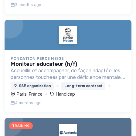
3 months ago
FONDATION PERCE NEIGE
moniteur educateur (h/f)
Accueillir et accompagner, de façon adaptée, les
personnes touchées par une déficience mentale,
un handicap physique ou psychique
💡
SSE organization
Long-term contract
Paris, France
Handicap
4 months ago
TRAINING