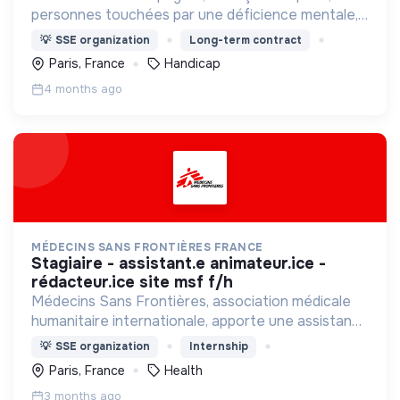
personnes touchées par une déficience mentale,
un handicap physique ou psychique
💡
SSE organization
Long-term contract
Paris, France
Handicap
4 months ago
MÉDECINS SANS FRONTIÈRES FRANCE
stagiaire - assistant.e animateur.ice -
rédacteur.ice site msf f/h
Médecins Sans Frontières, association médicale
humanitaire internationale, apporte une assistance
médicale à des populations dont la vie est
💡
SSE organization
Internship
menacée.
Paris, France
Health
3 months ago