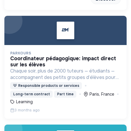
PARKOURS
coordinateur pédagogique: impact direct
sur les élèves
Chaque soir, plus de 2000 tuteurs — étudiants —
accompagnent des petits groupes d’élèves pour
les aider à progresser, s’épanouir et redonner du
💡
Responsible products or services
sens à leurs apprentissages
Paris, France
Long-term contract
Part time
Learning
3 months ago