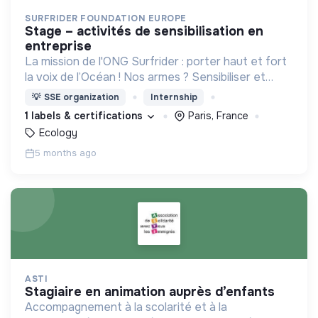
SURFRIDER FOUNDATION EUROPE
stage – activités de sensibilisation en
entreprise
La mission de l'ONG Surfrider : porter haut et fort
la voix de l’Océan ! Nos armes ? Sensibiliser et
mobiliser les citoyens, utiliser nos expertises pour
💡
SSE organization
Internship
faire du lobby et transformer les entreprises.
1 labels & certifications
Paris, France
Ecology
5 months ago
ASTI
stagiaire en animation auprès d’enfants
Accompagnement à la scolarité et à la