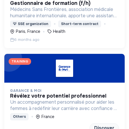
gestionnaire de formation (f/h)
Médecins Sans Frontières, association médicale
humanitaire internationale, apporte une assistance
médicale à des populations dont la vie est
💡
SSE organization
Short-term contract
menacée.
Paris, France
Health
6 months ago
TRAINING
GARANCE & MOI
révélez votre potentiel professionnel
Un accompagnement personnalisé pour aider les
femmes à redéfinir leur carrière avec confiance et
clarté
France
Others
Discover