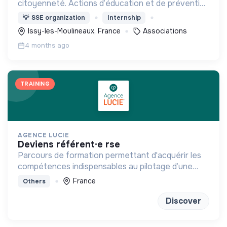
citoyenneté. Actions d’éducation et de prévention
auprès des jeunes. Accueil et médiation
💡
SSE organization
Internship
administrative et sociale. Apprentissage du
Issy-les-Moulineaux, France
Associations
Français et insertion. .
4 months ago
TRAINING
AGENCE LUCIE
deviens référent·e rse
Parcours de formation permettant d'acquérir les
compétences indispensables au pilotage d’une
stratégie RSE/RSO
France
Others
Discover