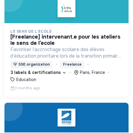
LE SENS DE L'ECOLE
[freelance] intervenant.e pour les ateliers
le sens de l’ecole
Favoriser l’accrochage scolaire des élèves
d’éducation prioritaire lors de la transition primaire-
collège, pour leur permettre de prendre
💡
SSE organization
Freelance
pleinement leur place à l’école et dans la société.
3 labels & certifications
Paris, France
Education
3 months ago