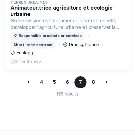
TERRES URBAINES
animateur.trice agriculture et ecologie
urbaine
Notre mission est de ramener la nature en ville,
développer l'agriculture urbaine et préserver la
biodiversité.
💡
Responsible products or services
Drancy, France
Short-term contract
Ecology
3 months ago
<
4
5
6
7
8
>
155 results