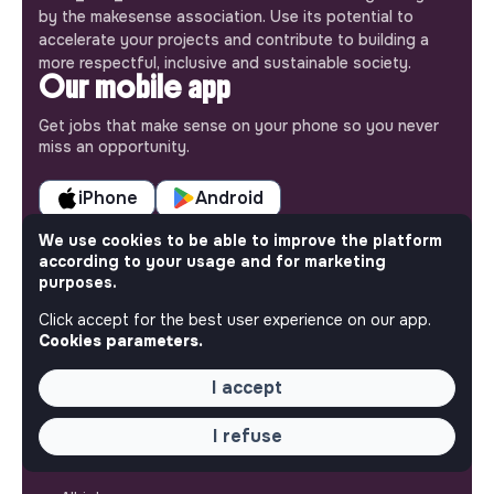
by the makesense association. Use its potential to
accelerate your projects and contribute to building a
more respectful, inclusive and sustainable society.
Our mobile app
Get jobs that make sense on your phone so you never
miss an opportunity.
iPhone
Android
We use cookies to be able to improve the platform
according to your usage and for marketing
purposes.
ABOUT
Click accept for the best user experience on our app.
Cookies parameters.
More about Jobs
Our mission and impact
I accept
Makesense NGO
I refuse
QUICK LINKS