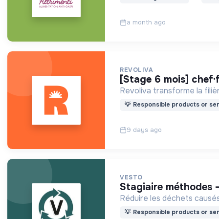
a month ago
REVOLIVA
[stage 6 mois] chef·
Revoliva transforme la fili
💡
Responsible products or ser
9 days ago
VESTO
stagiaire méthodes -
Réduire les déchets causés 
💡
Responsible products or ser