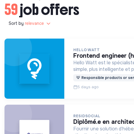
59
job offers
Sort by
relevance
HELLO WATT
frontend engineer (h
Hello Watt est le spécialis
simple, plus intelligente et 
💡
Responsible products or ser
5 days ago
RESIDSOCIAL
diplômé.e en archite
Fournir une solution d’héb