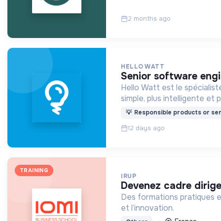
2 months ago
HELLO WATT
senior software engi
Hello Watt est le spécialis
simple, plus intelligente et 
💡
Responsible products or ser
12 days ago
TRAINING
IRUP
devenez cadre dirig
Des formations pratiques e
et l’innovation.