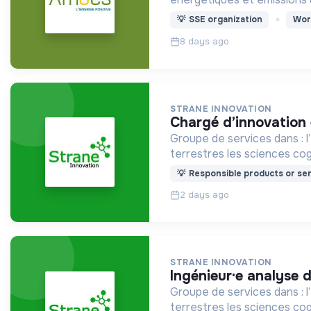
💡
SSE organization
Wor
8 days ago
STRANE INNOVATION
chargé d’innovation
Groupe de services dans : l’EIT la préservation des re
terrestres les sciences cog
💡
Responsible products or ser
2 days ago
STRANE INNOVATION
ingénieur·e analyse 
Groupe de services dans : l’EIT la préservation des re
terrestres les sciences cog