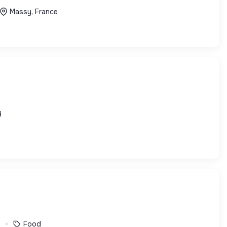
Massy, France
y
e
Food