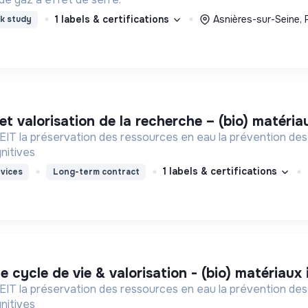
1 labels & certifications
Asnières-sur-Seine, 
k study
 et valorisation de la recherche – (bio) matéri
ssources en eau la prévention des inondations l’agriculture durable et les écosystèmes
nitives
1 labels & certifications
vices
Long-term contract
de cycle de vie & valorisation - (bio) matériaux
ssources en eau la prévention des inondations l’agriculture durable et les écosystèmes
nitives