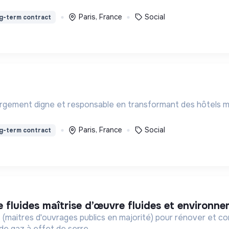
Paris, France
Social
g-term contract
ergement digne et responsable en transformant des hôtels meu
Paris, France
Social
g-term contract
.e fluides maîtrise d’œuvre fluides et environn
s (maitres d'ouvrages publics en majorité) pour rénover et c
de gaz à effet de serre.