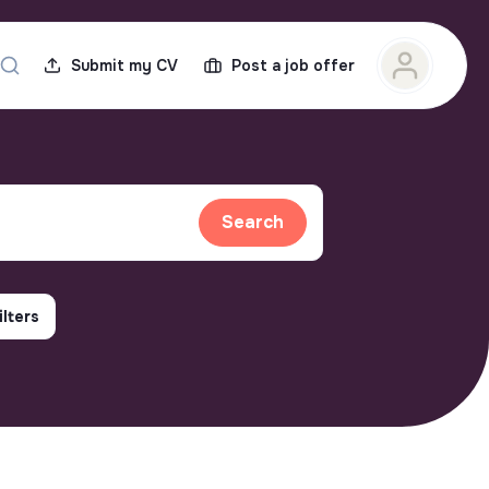
Submit my CV
Post a job offer
Search
ilters