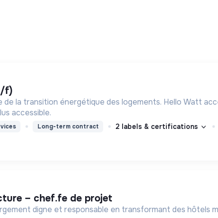
/f)
te de la transition énergétique des logements. Hello Watt acc
plus accessible.
2 labels & certifications
vices
Long-term contract
cture – chef.fe de projet
ergement digne et responsable en transformant des hôtels meu