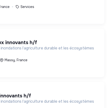
France
Services
aux innovants h/f
Massy, France
 innovants h/f