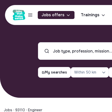
Jobs offers
Trainings
My searches
Within
50 km
Jobs ⋅ 93110 ⋅ Engineer