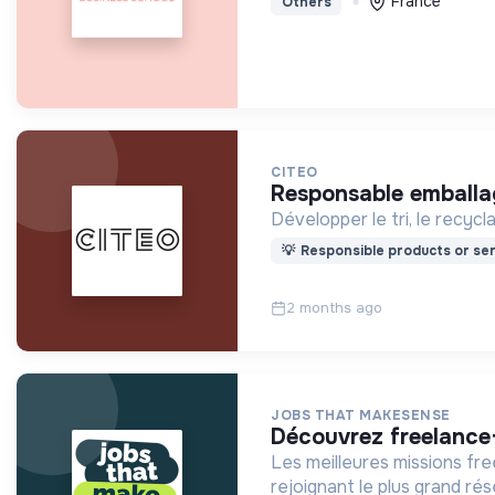
France
Others
CITEO
responsable emballa
Développer le tri, le recyc
💡
Responsible products or ser
2 months ago
JOBS THAT MAKESENSE
découvrez freelance
Les meilleures missions fr
rejoignant le plus grand r