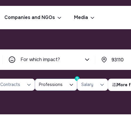
Companies and NGOs
Media
For which impact?
1
Contracts
Professions
Salary
More f