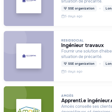
situation de précarité.
💡
SSE organization
Lon
5 days ago
RESIDSOCIAL
ingénieur travaux
Fournir une solution d’héb
situation de précarité.
💡
SSE organization
Lon
5 days ago
AMOÈS
apprenti.e ingénieur
Amoès conseille ses client
énergétiques et émissions 