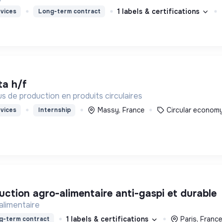
1 labels & certifications
vices
Long-term contract
ta h/f
s de production en produits circulaires
Massy, France
Circular econom
vices
Internship
uction agro-alimentaire anti-gaspi et durable
 alimentaire
1 labels & certifications
Paris, Franc
g-term contract