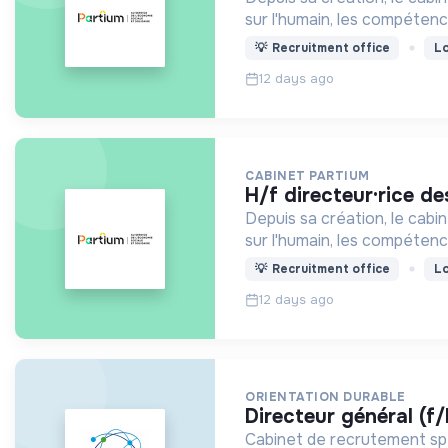
sur l'humain, les compétenc
💡
Recruitment office
Lo
12 days ago
CABINET PARTIUM
h/f directeur·rice 
Depuis sa création, le cab
sur l'humain, les compétenc
💡
Recruitment office
Lo
12 days ago
ORIENTATION DURABLE
directeur général (f
Cabinet de recrutement spéc