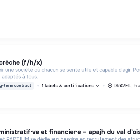
 crèche (f/h/x)
ir une société où chacun se sente utile et capable d’agir. P
 adaptés à tous.
1 labels & certifications
DRAVEIL, Fr
g-term contract
administratif·ve et financier·e – apajh du val d’o
inet PARTIUM se dédie aux besoins en recrutement des struct