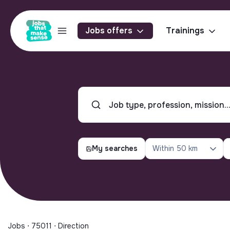
Jobs offers
Trainings
My searches
Within
50 km
Jobs ⋅ 75011 ⋅ Direction