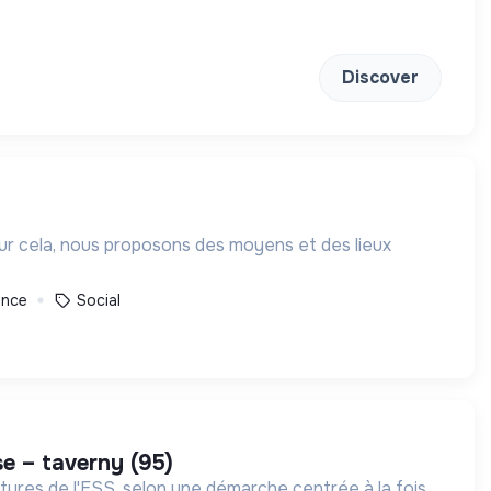
Discover
our cela, nous proposons des moyens et des lieux
ance
Social
ise – taverny (95)
ures de l'ESS, selon une démarche centrée à la fois