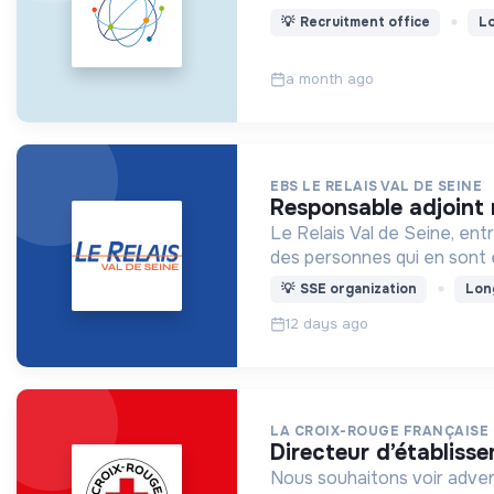
💡
Recruitment office
Lo
a month ago
EBS LE RELAIS VAL DE SEINE
responsable adjoint
Le Relais Val de Seine, ent
des personnes qui en sont 
💡
SSE organization
Lon
12 days ago
LA CROIX-ROUGE FRANÇAISE
directeur d’établiss
Nous souhaitons voir adven