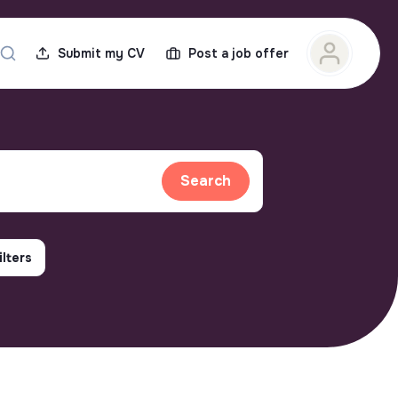
Submit my CV
Post a job offer
Search
ilters