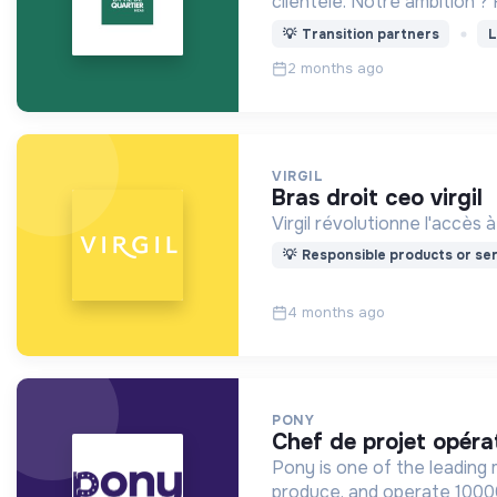
clientèle. Notre ambition ? 
💡
Transition partners
L
2 months ago
VIRGIL
bras droit ceo virgil
Virgil révolutionne l'accès
💡
Responsible products or ser
4 months ago
PONY
chef de projet opéra
Pony is one of the leading 
produce, and operate 10000