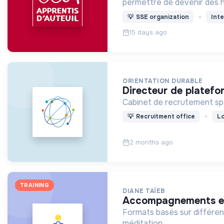
permettre de devenir des
💡
SSE organization
Inte
15 days ago
ORIENTATION DURABLE
directeur de platefo
Cabinet de recrutement spéc
💡
Recruitment office
Lo
2 months ago
TRAINING
DIANE TAÏEB
accompagnements et 
Formats basés sur différe
méditation