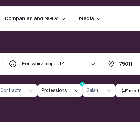
Companies and NGOs
Media
For which impact?
1
Contracts
Professions
Salary
More f