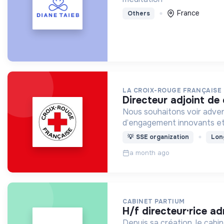
France
Others
LA CROIX-ROUGE FRANÇAISE
directeur adjoint de
Nous souhaitons voir adven
d’engagement innovants et
💡
SSE organization
Lon
a month ago
CABINET PARTIUM
h/f directeur·rice 
Depuis sa création, le cab