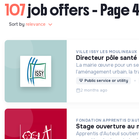
107
job offers - Page 4
Sort by
relevance
VILLE ISSY LES MOULINEAUX
directeur pôle santé
La mairie œuvre pour un serv
l’aménagement urbain, la tr
💡
Public service or utility
2 months ago
FONDATION APPRENTIS D'AU
stage ouverture au 
Apprentis d'Auteuil soutien