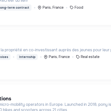
Recréer du lien!
Paris, France
Food
ong-term contract
 à la propriété en co-investissant auprès des jeunes pour leu
Paris, France
Real estate
vices
Internship
tions
micro-mobility operators in Europe. Launched in 2018, pony i
 bikes and scooters across 21 cities