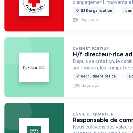
d’engagement innovants et
💡
SSE organization
Lon
11 days ago
CABINET PARTIUM
h/f directeur∙rice 
Depuis sa création, le cab
sur l'humain, les compétenc
💡
Recruitment office
Lo
15 days ago
LA VIE DE QUARTIER
responsable de co
Nous cultivons des valeurs 