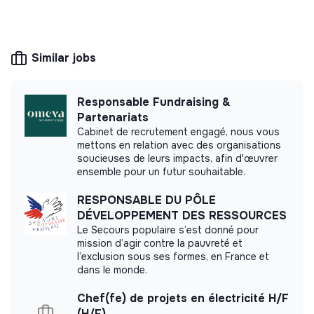
Ce que tu feras
The mission of this structure is to help
companies and citizens improve their
Nous recherchons un(e) stagiaire Bras Droit CEO /
environmental and social impact. For example,
Chief of Staff Junior pour travailler au plus près des 3
Similar jobs
CSR consulting, training, raising awareness of
co-fondateurs, dont
Jean Moreau
et
Margault Phelip
,
transition issues, media, etc.
et un 3è associé expérimenté et expert.
Responsable Fundraising &
Concrètement, tu seras impliqué(e) dans tout ce qui
Partenariats
permet de faire émerger de nouvelles entreprises.
Cabinet de recrutement engagé, nous vous
mettons en relation avec des organisations
More information
Une semaine type pourra ressembler à :
soucieuses de leurs impacts, afin d'œuvrer
ensemble pour un futur souhaitable.
Website
Company
Analyser un marché lié à la transition écologique.
Between 15 and 50
Interviewer des acteurs de terrain pour comprendre
RESPONSABLE DU PÔLE
Consulting
persons
une problématique sociétale.
DÉVELOPPEMENT DES RESSOURCES
Le Secours populaire s’est donné pour
Préparer une réunion stratégique avec des
mission d’agir contre la pauvreté et
partenaires publics ou privés.
l’exclusion sous ses formes, en France et
Construire un business model pour une future
dans le monde.
Impact study
structure.
Chef(fe) de projets en électricité H/F
Préparer un deck de présentation investisseurs dans
Archipel&Co. did not yet communicate its impact
(H/F)