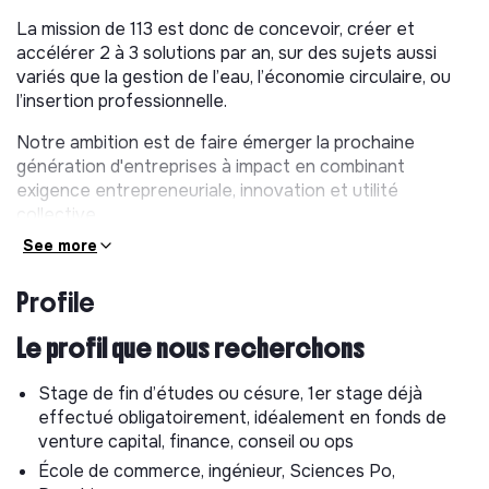
La mission de 113 est donc de concevoir, créer et
accélérer 2 à 3 solutions par an, sur des sujets aussi
variés que la gestion de l’eau, l’économie circulaire, ou
l’insertion professionnelle.
Notre ambition est de faire émerger la prochaine
génération d'entreprises à impact en combinant
exigence entrepreneuriale, innovation et utilité
collective.
See more
La fabrique 113 compte déjà plusieurs créations à son
actif, dont
Impact Copro
, structure co-créée avec le
Profile
soutien de Veolia sur l'enjeu spécifique de la détection
et de la réparation des fuites d'eau dans les
Le profil que nous recherchons
copropriétés dégradées.
Ils nous font confiance
Stage de fin d’études ou césure, 1er stage déjà
effectué obligatoirement, idéalement en fonds de
113 et Archipel accompagnent tous types
venture capital, finance, conseil ou ops
d’organisations - quel que soit leur modèle économique
École de commerce, ingénieur, Sciences Po,
et secteur d’activité.