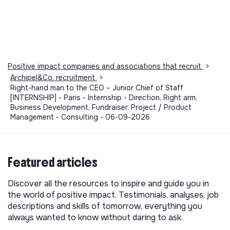
Stage de 6 mois à partir du 1er juillet ou du 1er
septembre 2026
Basé à Paris dans le 11ème arrondissement au « 113 »,
un espace de co-working partagé avec d’autres
acteurs de l’impact
Positive impact companies and associations that recruit
>
Indemnité de stage de 1 200€ nets par mois
Archipel&Co. recruitment
>
100% du titre de transport pris en charge
Right-hand man to the CEO – Junior Chief of Staff
[INTERNSHIP] - Paris - Internship - Direction, Right arm,
Tickets restaurants d’une valeur de 10,80€ par jour
Business Development, Fundraiser, Project / Product
travaillé
Management - Consulting - 06-09-2026
1 jour de congé par mois travaillé incluant les jours
imposés
Télétravail possible, 1 journée par semaine
Featured articles
Discover all the resources to inspire and guide you in
the world of positive impact. Testimonials, analyses, job
descriptions and skills of tomorrow, everything you
always wanted to know without daring to ask.