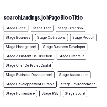
Ce que nous offrons
Une exposition rare :
Tu travailleras directement
avec des co-fondateurs expérimentés sur les sujets
searchLandings.jobPageBlocTitle
les plus stratégiques, ce sera une sorte de mini-MBA
accéléré
Stage Digital
Stage Tech
Stage Direction
Une courbe d'apprentissage très forte :
Tu verras
Stage Business
Stage Opérations
Stage Produit
de près comment naissent des entreprises.
Des responsabilités réelles :
pas de rôle
Stage Management
Stage Business Developer
d'assistanat.
Un environnement entrepreneurial :
Tu interagiras
Stage Assistant De Direction
Stage Directeur
avec des entrepreneurs, investisseurs, experts,
Stage Chef De Projet Digital
acteurs publics et partenaires de l'écosystème.
Une place privilégiée dans l'aventure :
Nous
Stage Business Development
Stage Association
construisons 113 dès aujourd'hui. Les premières
personnes qui nous rejoignent contribueront
Stage Developpement Durable
Stage Environnement
directement à définir ce que sera l'organisation
Stage Humanitaire
Stage RSE
Stage Social
demain.
Les conditions matérielles du stage