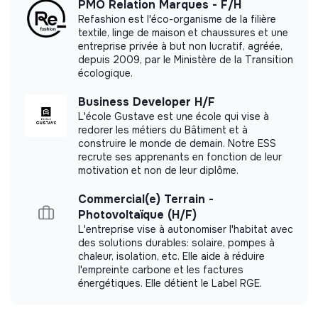
PMO Relation Marques - F/H
Ce que tu apprendras
Refashion est l'éco-organisme de la filière
textile, linge de maison et chaussures et une
entreprise privée à but non lucratif, agréée,
À la fin du stage, tu devrais avoir compris :
depuis 2009, par le Ministère de la Transition
écologique.
Comment identifier une opportunité
entrepreneuriale - Passer d'un problème réel à une
Business Developer H/F
hypothèse de start-up
L'école Gustave est une école qui vise à
Comment valider une idée - Recherche utilisateur,
redorer les métiers du Bâtiment et à
construire le monde de demain. Notre ESS
benchmark, études de marché, tests terrain.
recrute ses apprenants en fonction de leur
Comment construire une entreprise - Business
motivation et non de leur diplôme.
model, proposition de valeur, go-to-market,
financement.
Commercial(e) Terrain -
Photovoltaïque (H/F)
Comment opère un Startup Studio - Pipeline d'idées,
L'entreprise vise à autonomiser l'habitat avec
création de ventures, gouvernance, partenariats,
des solutions durables: solaire, pompes à
allocation des ressources - Comment un.e dirigeant.e
chaleur, isolation, etc. Elle aide à réduire
prend ses décisions. Tu seras exposé(e) à des
l'empreinte carbone et les factures
discussions et arbitrages habituellement réservés
énergétiques. Elle détient le Label RGE.
aux premiers collaborateurs.