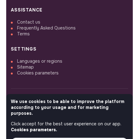
ASSISTANCE
Contact us
Frequently Asked Questions
Terms
SETTINGS
Languages or regions
Sitemap
Cookies parameters
We use cookies to be able to improve the platform
FOLLOW US
according to your usage and for marketing
purposes.
Click accept for the best user experience on our app.
© 2026 jobs that makesense.
Cookies parameters.