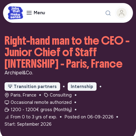
Menu
Right-hand man to the CEO –
Junior Chief of Staff
[INTERNSHIP] - Paris, France
Archipel&Co.
💡
Transition partners
Internship
Paris, France
Consulting
Occasional remote authorized
1200 - 1200€ gross (Monthly)
From 0 to 3 yrs of exp.
Posted on 06-09-2026
Start: September 2026