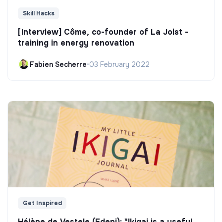
Skill Hacks
[Interview] Côme, co-founder of La Joist -
training in energy renovation
Fabien Secherre
•
03 February 2022
Get Inspired
Hélène de Vestele (Edeni): "Ikigai is a useful