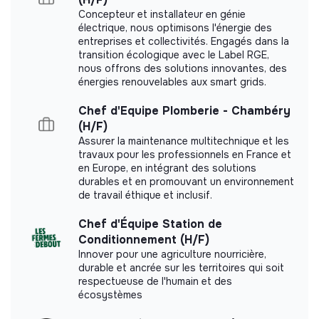
le cadre d’une levée.
measurement.
Concepteur et installateur en génie
Remplir un dossier de subvention ou de candidature
électrique, nous optimisons l'énergie des
pour un prix / concours.
entreprises et collectivités. Engagés dans la
transition écologique avec le Label RGE,
Structurer les opérations internes du Startup Studio.
nous offrons des solutions innovantes, des
Rechercher des entrepreneurs, experts ou
énergies renouvelables aux smart grids.
Labels and certifications
partenaires.
Chef d'Equipe Plomberie - Chambéry
Organiser un sprint de validation d'idées.
This structure did not communicate to us the
(H/F)
labels or certifications that it was able to obtain.
Produire une note stratégique sur une opportunité
Assurer la maintenance multitechnique et les
de création d'entreprise.
travaux pour les professionnels en France et
en Europe, en intégrant des solutions
Tu seras exposé(e) à la fois :
durables et en promouvant un environnement
de travail éthique et inclusif.
à la stratégie ;
Documents
à l'exécution ;
Chef d'Équipe Station de
Did not yet add a transparency document.
au développement commercial ;
Conditionnement (H/F)
Innover pour une agriculture nourricière,
au venture building ;
durable et ancrée sur les territoires qui soit
au recrutement ;
respectueuse de l'humain et des
écosystèmes
aux partenariats ;
à la réflexion sur l'impact.