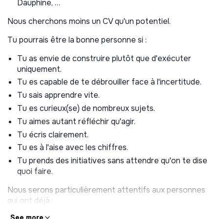
Dauphine, …
Des groupes internationaux (Air Liquide, AXA, Bel,
Nous cherchons moins un CV qu'un potentiel.
Danone, L’Oréal, Veolia, Total, etc.)
Tu pourrais être la bonne personne si :
Des institutions publiques (Agence Française de
Développement, Banque des Territoires, Banque
Tu as envie de construire plutôt que d'exécuter
Mondiale, etc.)
uniquement.
Des acteurs de l’Économie Sociale et Solidaire
Tu es capable de te débrouiller face à l'incertitude.
(Croix-Rouge française, Emmaüs Connect,
Tu sais apprendre vite.
Entourage, Lulu dans ma rue, Share It, Synergie
Family, etc.)
Tu es curieux(se) de nombreux sujets.
Des fondations et coalitions internationales (Bill &
Tu aimes autant réfléchir qu'agir.
Melinda Gates Foundation, GSMA, World Economic
Tu écris clairement.
Forum, etc.)
Tu es à l'aise avec les chiffres.
Des entreprises de la tech (leboncoin, Nickel, etc.)
Tu prends des initiatives sans attendre qu'on te dise
Des individus souhaitant lancer des projets à fort
quoi faire.
impact social (artistes et philanthropes)
Nous serons particulièrement attentifs aux personnes
Description du poste
qui ont déjà :
Préambule :
Nous ne recrutons pas un stagiaire.
See more