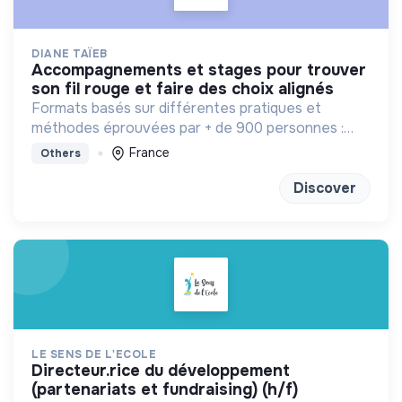
DIANE TAÏEB
accompagnements et stages pour trouver
son fil rouge et faire des choix alignés
Formats basés sur différentes pratiques et
méthodes éprouvées par + de 900 personnes :
bilan de competences, enneagramme et
France
Others
méditation
Discover
LE SENS DE L'ECOLE
directeur.rice du développement
(partenariats et fundraising) (h/f)