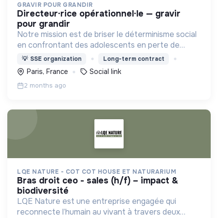
GRAVIR POUR GRANDIR
directeur·rice opérationnel·le — gravir
pour grandir
Notre mission est de briser le déterminisme social
en confrontant des adolescents en perte de
repères à l'exigence de la haute montagne afin de
💡
SSE organization
Long-term contract
provoquer un électrochoc de confiance.
Paris, France
Social link
2 months ago
LQE NATURE - COT COT HOUSE ET NATURARIUM
bras droit ceo - sales (h/f) – impact &
biodiversité
LQE Nature est une entreprise engagée qui
reconnecte l’humain au vivant à travers deux