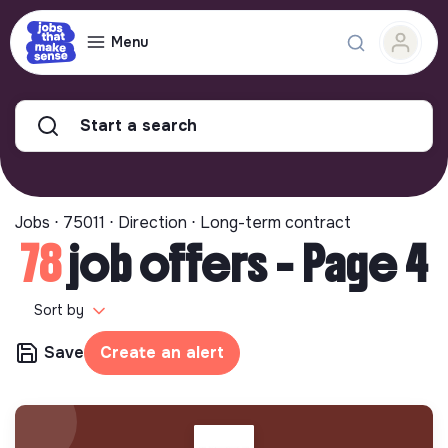
Menu
Start a search
Jobs ⋅ 75011 ⋅ Direction ⋅ Long-term contract
78
job offers - Page 4
Sort by
Save
Create an alert