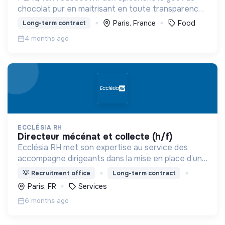
chocolat pur en maitrisant en toute transparence
dans sa manufacture sa fabrication à partir des
Paris, France
Food
Long-term contract
meilleurs fèves de cacao issues de
4 months ago
l’agroforesterie.
ECCLÉSIA RH
directeur mécénat et collecte (h/f)
Ecclésia RH met son expertise au service des
accompagne dirigeants dans la mise en place d’une
politique RH innovante inspirée par une vision
💡
Recruitment office
Long-term contract
chrétienne de la personne et du travail.
Paris, FR
Services
6 months ago