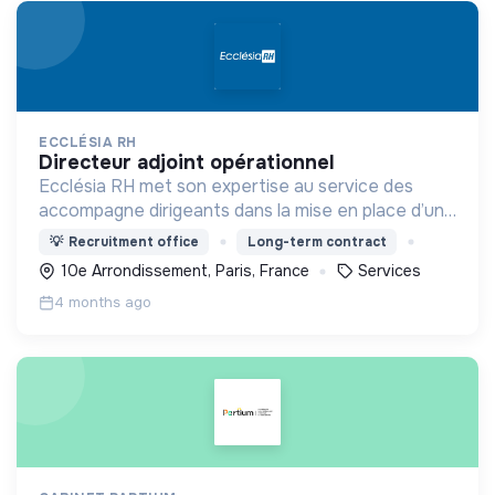
ECCLÉSIA RH
directeur adjoint opérationnel
Ecclésia RH met son expertise au service des
accompagne dirigeants dans la mise en place d’une
politique RH innovante inspirée par une vision
💡
Recruitment office
Long-term contract
chrétienne de la personne et du travail.
10e Arrondissement, Paris, France
Services
4 months ago