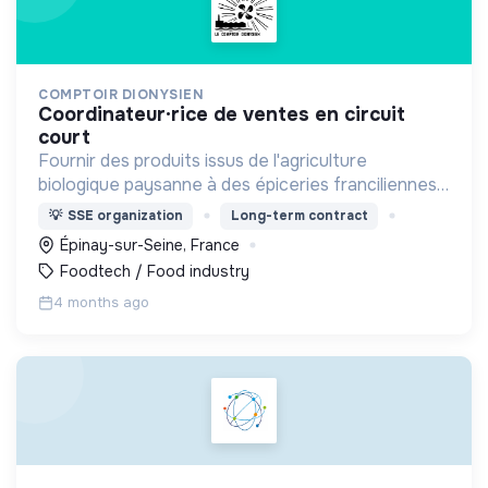
COMPTOIR DIONYSIEN
coordinateur·rice de ventes en circuit
court
Fournir des produits issus de l'agriculture
biologique paysanne à des épiceries franciliennes,
créer un lien entre des producteurs et des lieux de
💡
SSE organization
Long-term contract
vente
Épinay-sur-Seine, France
Foodtech / Food industry
4 months ago