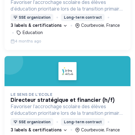
Favoriser l’accrochage scolaire des élèves
d’éducation prioritaire lors de la transition primaire-
collège, pour leur permettre de prendre
💡
SSE organization
Long-term contract
pleinement leur place à l’école et dans la société.
3 labels & certifications
Courbevoie, France
Education
4 months ago
LE SENS DE L'ECOLE
directeur stratégique et financier (h/f)
Favoriser l’accrochage scolaire des élèves
d’éducation prioritaire lors de la transition primaire-
collège, pour leur permettre de prendre
💡
SSE organization
Long-term contract
pleinement leur place à l’école et dans la société.
3 labels & certifications
Courbevoie, France