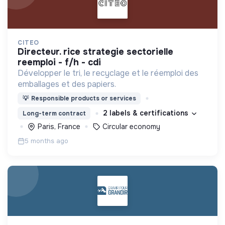
CITEO
directeur. rice strategie sectorielle
reemploi - f/h - cdi
Développer le tri, le recyclage et le réemploi des
emballages et des papiers.
💡
Responsible products or services
2 labels & certifications
Long-term contract
Paris, France
Circular economy
5 months ago