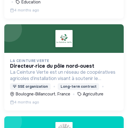
Education
4 months ago
LA CEINTURE VERTE
directeur‧rice du pôle nord-ouest
La Ceinture Verte est un réseau de coopératives
agricoles d’installation visant à soutenir le
développement d’une filière locale en agriculture
💡
SSE organization
Long-term contract
biologique plus rémunératrice pour les
Boulogne-Billancourt, France
Agriculture
producteurs.
4 months ago