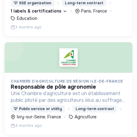
savoir-faire des organismes d’initiation à la nature
💡
SSE organization
Long-term contract
et à l’environnement d’Ile de France.
1 labels & certifications
Paris, France
Education
3 months ago
CHAMBRE D'AGRICULTURE DE RÉGION ILE-DE-FRANCE
responsable de pôle agronomie
Une Chambre d’agriculture est un établissement
public piloté par des agriculteurs élus au suffrage
universel tous les 6 ans. Elle représente tous les
💡
Public service or utility
Long-term contract
agriculteurs des territoires.
Ivry-sur-Seine, France
Agriculture
4 months ago