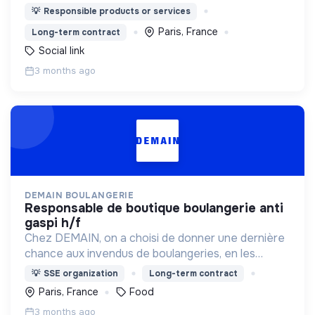
marques complémentaires : Cot Cot House (b2c)
💡
Responsible products or services
et Naturarium (b2b)
Paris, France
Long-term contract
Social link
3 months ago
DEMAIN BOULANGERIE
responsable de boutique boulangerie anti
gaspi h/f
Chez DEMAIN, on a choisi de donner une dernière
chance aux invendus de boulangeries, en les
vendants à moitié prix.
💡
SSE organization
Long-term contract
Paris, France
Food
3 months ago