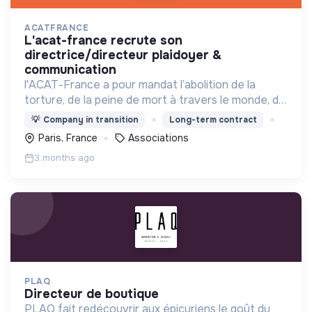
ACATFRANCE
l'acat-france recrute son
directrice/directeur plaidoyer &
communication
l'ACAT-France a pour mandat l’abolition de la
torture, de la peine de mort à travers le monde, de
protéger le droit d’asile et défendre les droits des
💡
Company in transition
Long-term contract
personnes en exil forcé,
Paris, France
Associations
3 months ago
PLAQ
directeur de boutique
PLAQ fait redécouvrir aux épicuriens le goût du