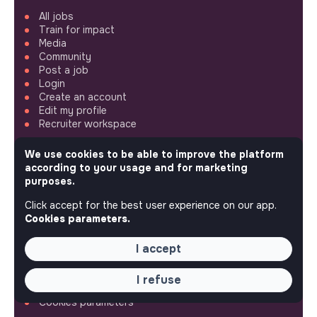
All jobs
Train for impact
Media
Community
Post a job
Login
Create an account
Edit my profile
Recruiter workspace
We use cookies to be able to improve the platform
ASSISTANCE
according to your usage and for marketing
purposes.
Contact us
Frequently Asked Questions
Click accept for the best user experience on our app.
Terms
Cookies parameters.
SETTINGS
I accept
Languages or regions
I refuse
Sitemap
Cookies parameters