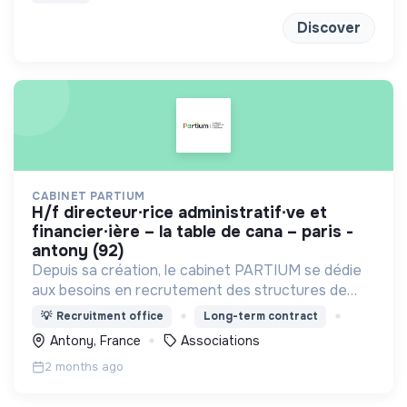
Discover
CABINET PARTIUM
h/f directeur∙rice administratif∙ve et
financier∙ière – la table de cana – paris -
antony (92)
Depuis sa création, le cabinet PARTIUM se dédie
aux besoins en recrutement des structures de
l'ESS, selon une démarche centrée à la fois sur
💡
Recruitment office
Long-term contract
l'humain, les compétences, et une éthique
Antony, France
Associations
irréprochable.
2 months ago