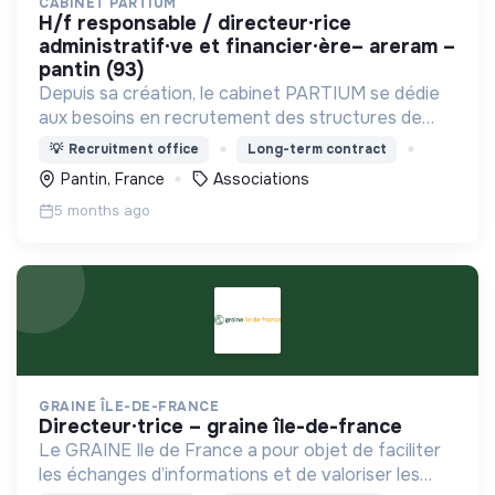
CABINET PARTIUM
h/f responsable / directeur·rice
administratif·ve et financier·ère– areram –
pantin (93)
Depuis sa création, le cabinet PARTIUM se dédie
aux besoins en recrutement des structures de
l'ESS, selon une démarche centrée à la fois sur
💡
Recruitment office
Long-term contract
l'humain, les compétences, et une éthique
Pantin, France
Associations
irréprochable.
5 months ago
GRAINE ÎLE-DE-FRANCE
directeur·trice – graine île-de-france
Le GRAINE Ile de France a pour objet de faciliter
les échanges d’informations et de valoriser les