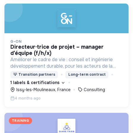
G-ON
directeur·trice de projet – manager
d’équipe (f/h/x)
Améliorer le cadre de vie : conseil et ingénierie
développement durable, pour les acteurs de la
construction et de l'immobilier.
💡
Transition partners
Long-term contract
1 labels & certifications
Issy-les-Moulineaux, France
Consulting
4 months ago
TRAINING