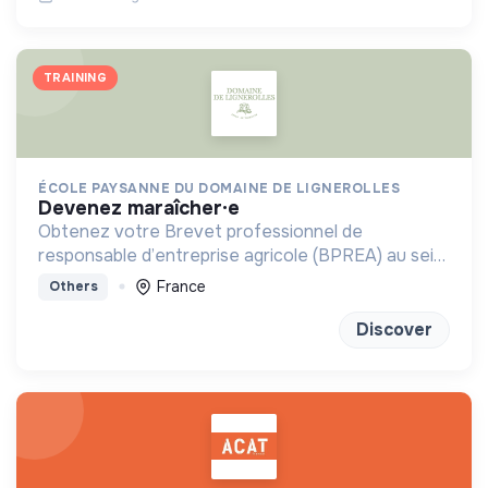
TRAINING
ÉCOLE PAYSANNE DU DOMAINE DE LIGNEROLLES
devenez maraîcher·e
Obtenez votre Brevet professionnel de
responsable d’entreprise agricole (BPREA) au sein
d'une ferme en maraîchage bio-intensive
France
Others
Discover