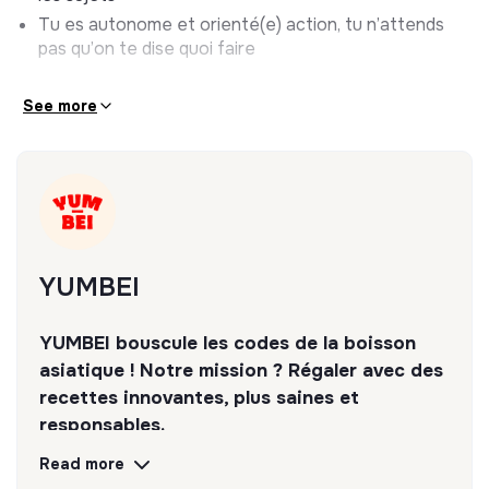
Une vraie montée en compétences commerciales :
Tu es autonome et orienté(e) action, tu n’attends
prospection, négociation, closing, relation client,
pas qu’on te dise quoi faire
CRM, devis, facturation, etc.
Des responsabilités dès le premier jour
See more
Une équipe ambitieuse, exigeante et bienveillante
De la flexibilité entre terrain, bureau et télétravail
ET SURTOUT :
Une immersion totale dans une startup en plein
décollage. Tu seras au cœur de l’aventure YUMBEI,
avec un vrai impact au quotidien !
YUMBEI
YUMBEI bouscule les codes de la boisson
asiatique ! Notre mission ? Régaler avec des
recettes innovantes, plus saines et
responsables.
Read more
Discover
Follow