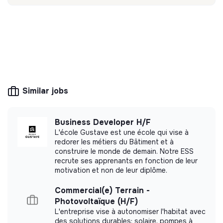
💡
Responsible products or services
The company's mission is to design eco-
responsible products and services aligned with
the needs of the ecological transformation.
Similar jobs
Business Developer H/F
More information
L'école Gustave est une école qui vise à
redorer les métiers du Bâtiment et à
Website
Company
construire le monde de demain. Notre ESS
Foodtech / Food
< 15 persons
recrute ses apprenants en fonction de leur
industry
motivation et non de leur diplôme.
Commercial(e) Terrain -
Photovoltaïque (H/F)
L'entreprise vise à autonomiser l'habitat avec
Impact study
des solutions durables: solaire, pompes à