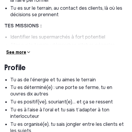
la faire performer
Tu es sur le terrain, au contact des clients, là où les
décisions se prennent
TES MISSIONS :
Identifier les supermarchés à fort potentiel
Aller sur le terrain : démarcher, pitcher, négocier,
signer
See more
Créer une vraie relation avec tes clients
Profile
Assurer un suivi fluide, réactif et pro (ils doivent
adorer bosser avec toi)
Tu as de l’énergie et tu aimes le terrain
Gérer tes commandes et travailler avec l’équipe
Tu es déterminé(e) : une porte se ferme, tu en
supply pour que tout roule
ouvres dix autres
Optimiser la présence en magasin (visibilité,
Tu es positif(ve), souriant(e)… et ça se ressent
placement, PLV)
Tu es à l’aise à l’oral et tu sais t’adapter à ton
Faire vivre la marque sur le terrain
interlocuteur
CE QUE TU TROUVERAS CHEZ YUMBEI :
Tu es organisé(e), tu sais jongler entre les clients et
les sujets