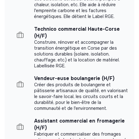
chaleur, isolation, etc. Elle aide à réduire
YUMBEI did not yet communicate its impact
l'empreinte carbone et les factures
measurement.
énergétiques. Elle détient le Label RGE.
Technico commercial Haute-Corse
(H/F)
Construire, rénover et accompagner la
Labels and certifications
transition énergétique en Corse par des
solutions durables (solaire, isolation,
chauffage, etc.) et la location de matériel.
This structure did not communicate to us the
Labellisée RGE.
labels or certifications that it was able to obtain.
Vendeur-euse boulangerie (H/F)
Créer des produits de boulangerie et
pâtisserie artisanaux de qualité, en valorisant
le savoir-faire local, les circuits courts et la
Documents
durabilité, pour le bien-être de la
communauté et de l'environnement.
Did not yet add a transparency document.
Assistant commercial en fromagerie
(H/F)
Fabriquer et commercialiser des fromages