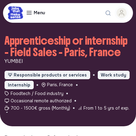
Menu
Apprenticeship or internship
- Field Sales - Paris, France
YUMBEI
💡
Responsible products or services
Work study
Paris, France
Internship
Foodtech / Food industry
Occasional remote authorized
700 - 1500€ gross (Monthly)
From 1 to 5 yrs of exp.