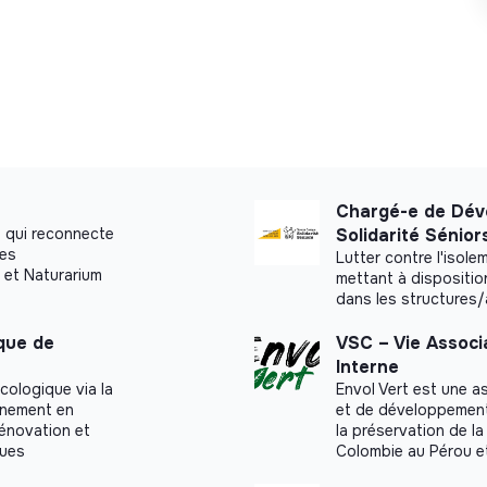
Chargé-e de Dév
 qui reconnecte
Solidarité Sénior
ues
Lutter contre l'isol
 et Naturarium
mettant à dispositio
dans les structures
ique de
VSC – Vie Associ
Interne
cologique via la
Envol Vert est une a
agnement en
et de développement r
rénovation et
la préservation de la
ques
Colombie au Pérou e