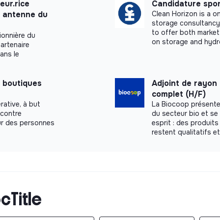
eur.rice
Candidature spo
n antenne du
Clean Horizon is a 
storage consultancy.
to offer both market
ionnière du
on storage and hydr
artenaire
dans le
 boutiques
Adjoint de rayon
complet (H/F)
rative, à but
La Biocoop présente
 contre
du secteur bio et s
our des personnes
esprit : des produits
restent qualitatifs e
cTitle