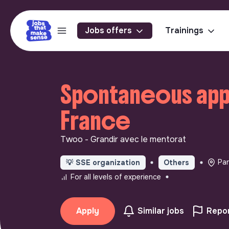
Jobs offers
Trainings
Spontaneous appli
France
Twoo - Grandir avec le mentorat
Par
💡
SSE organization
Others
For all levels of experience
Apply
Similar jobs
Repor