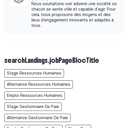
Nous souhaitons voir advenir une société où
Veille réglementaire en droit du travail (ECLAT, CCN
chacun se sente utile et capable d’agir. Pour
Déchets, droit associatif)
cela, nous proposons des moyens et des
lieux d’engagement innovants et adaptés à
Avantages :
Indemnité km vélo si ce mode de transport
tous.
est utilisé; 10 jours de congés payés supplémentaires
prévus par accord; Congé menstruel
Téletravail possible :
searchLandings.jobPageBlocTitle
Télétravail régulier localisé en proximité d’un site de
l’association (IDF, Bordeaux, Marseille, Lyon, Grenoble)
Stage Ressources Humaines
Prise de Poste :
Dès que possible
Alternance Ressources Humaines
Emploi Ressources Humaines
Stage Gestionnaire De Paie
Alternance Gestionnaire De Paie