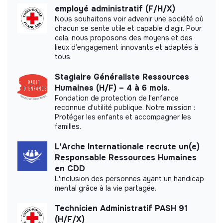
Did not yet add a transparency document.
employé administratif (F/H/X)
Plan de mise en conformité de la CCN ECLAT
Nous souhaitons voir advenir une société où
chacun se sente utile et capable d’agir. Pour
Renforcement des procédures et des process
cela, nous proposons des moyens et des
lieux d’engagement innovants et adaptés à
4.Formation professionnelle
tous.
Élaboration et suivi du plan de développement des
Stagiaire Généraliste Ressources
compétences
Humaines (H/F) – 4 à 6 mois.
Fondation de protection de l'enfance
Relations OPCO : dépôts de dossiers, suivi des
reconnue d'utilité publique. Notre mission :
remboursements
Protéger les enfants et accompagner les
familles.
5.Dialogue social et support à la direction
L'Arche Internationale recrute un(e)
Appui à la direction dans la conduite du dialogue social
Responsable Ressources Humaines
sur la conformité conventionnelle (CSE)
en CDD
Participation active aux réunions du CSE, aide à la
L'inclusion des personnes ayant un handicap
mental grâce à la vie partagée.
rédaction d’accords collectifs
Aide à la rédaction de courriers de procédure
Technicien Administratif PASH 91
disciplinaire et de sanctions
(H/F/X)