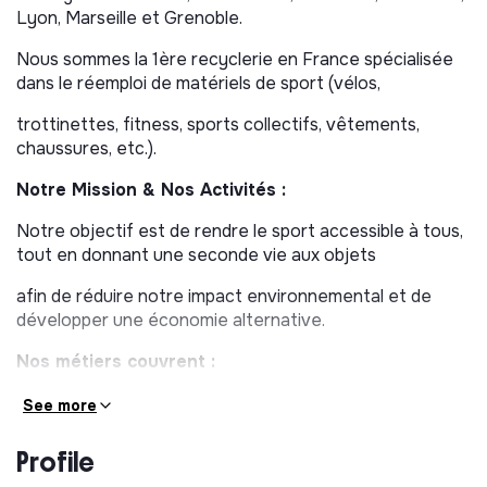
Lyon, Marseille et Grenoble.
Nous sommes la 1ère recyclerie en France spécialisée
dans le réemploi de matériels de sport (vélos,
trottinettes, fitness, sports collectifs, vêtements,
chaussures, etc.).
Notre Mission & Nos Activités :
Notre objectif est de rendre le sport accessible à tous,
tout en donnant une seconde vie aux objets
afin de réduire notre impact environnemental et de
développer une économie alternative.
Nos métiers couvrent :
• La collecte et le tri.
See more
• La redistribution (vente d’occasion).
Profile
• La réparation (vélos, trottinettes, appareils de fitness,