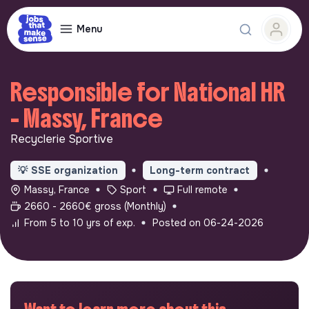
Menu
Responsible for National HR
- Massy, France
Recyclerie Sportive
💡
SSE organization
Long-term contract
Massy, France
Sport
Full remote
2660 - 2660€ gross (Monthly)
From 5 to 10 yrs of exp.
Posted on 06-24-2026