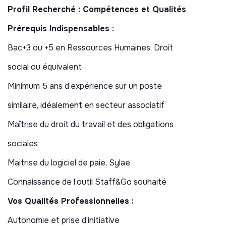
Profil Recherché : Compétences et Qualités
co-réparation avec l’adhérent).
Prérequis Indispensables :
• L’upcycling (fabriquer de nouveaux objets à partir de
déchets).
Bac+3 ou +5 en Ressources Humaines, Droit
• La sensibilisation via des animations (zéro déchet,
social ou équivalent
apprendre à faire du vélo, fabriquer sa trousse,
Minimum 5 ans d’expérience sur un poste
etc.).
similaire, idéalement en secteur associatif
Pour plus de détails
: Consultez notre site
https://www.recyclerie-sportive.org/
.
Maîtrise du droit du travail et des obligations
🌐 Contexte du Poste : Transition et structuration
sociales
Dans un contexte de développement soutenu,
Maitrise du logiciel de paie, Sylae
l’association poursuit sa structuration afin
Connaissance de l’outil Staff&Go souhaité
d’accompagner la croissance de ses activités et de ses
équipes (environ 80 salariés répartis sur
Vos Qualités Professionnelles :
plusieurs sites + 20 salariés sur la filiale commerciale +
Autonomie et prise d’initiative