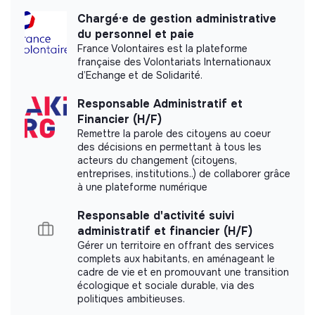
Traitement des arrêts de travail : réception,
transmission, suivi IJSS et subrogation
Chargé·e de gestion administrative
du personnel et paie
Déclaration et suivi des accidents du travail et maladies
Impact study
France Volontaires est la plateforme
professionnelles (AT/MP)
française des Volontariats Internationaux
d’Echange et de Solidarité.
Recyclerie Sportive did not yet communicate its
Interface avec CPAM, prévoyance, mutuelle et
impact measurement.
organismes compétents
Responsable Administratif et
Financier (H/F)
Organisation et suivi des visites médicales sur plusieurs
Remettre la parole des citoyens au coeur
sites
des décisions en permettant à tous les
acteurs du changement (citoyens,
Labels and certifications
2.Paie
entreprises, institutions..) de collaborer grâce
à une plateforme numérique
Collecte et transmission des variables de paie au
Referenced by Shift Your Job.
cabinet externe (association + filiale)
Responsable d'activité suivi
administratif et financier (H/F)
Vérification des bulletins et traitement des anomalies
Gérer un territoire en offrant des services
complets aux habitants, en aménageant le
Suivi DSN via le cabinet
cadre de vie et en promouvant une transition
écologique et sociale durable, via des
Documents
3.Chantiers de structuration — priorité dès la prise
politiques ambitieuses.
de poste