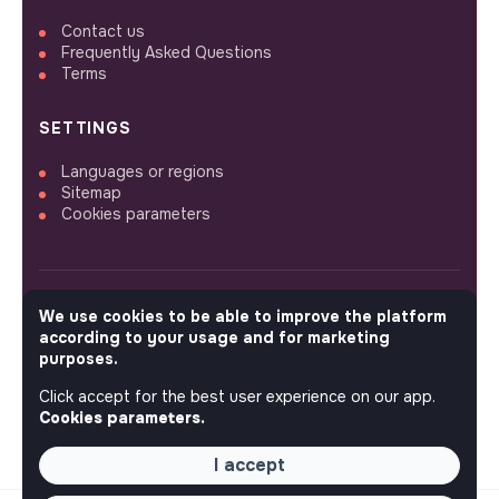
Contact us
Frequently Asked Questions
Terms
SETTINGS
Languages or regions
Sitemap
Cookies parameters
We use cookies to be able to improve the platform
FOLLOW US
according to your usage and for marketing
purposes.
Click accept for the best user experience on our app.
© 2026 jobs that makesense.
Cookies parameters.
I accept