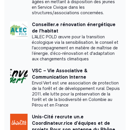
âgées en mettant à disposition des jeunes
Qairnel (DocteurMemo.fr) did not yet
en Service Civique dans les
communicate its impact measurement.
structures/associations concernées.
Conseiller.e rénovation énergétique
de l'habitat
L’ALEC POLD œuvre pour la transition
Labels and certifications
écologique via la sensibilisation, le conseil et
l'accompagnement en matière de maîtrise de
This structure did not communicate to us the
l’énergie, d’éco-rénovation et d'adaptation
aux changements climatiques
labels or certifications that it was able to obtain.
VSC – Vie Associative &
Communication Interne
Envol Vert est une association de protection
de la forêt et de développement rural. Depuis
Documents
2011, elle lutte pour la préservation de la
forêt et de la biodiversité en Colombie au
Did not yet add a transparency document.
Pérou et en France
Unis-Cité recrute un.e
Coordinateur.rice d’équipes et de
projets Pour son antenne du Rhône