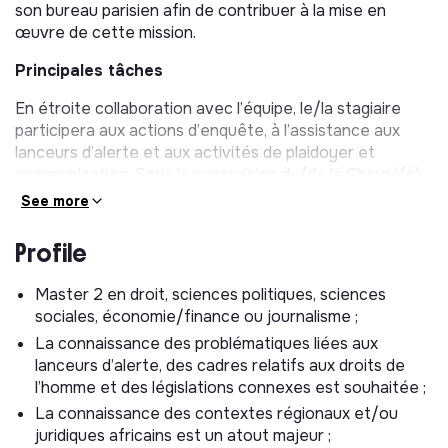
son bureau parisien afin de contribuer à la mise en
œuvre de cette mission.
Principales tâches
En étroite collaboration avec l’équipe, le/la stagiaire
participera aux actions d’enquête, à l’assistance aux
lanceurs d’alerte et aux activités de plaidoyer et
communication. Sous la supervision du/de la Chargé(e)
de projet et du Directeur des programmes, le/la
See more
stagiaire aura la charge des missions suivantes :
Profile
Recevoir et suivre dossiers de lanceurs d’alerte :
surveiller et enquêter sur les dénonciations, rédiger
Master 2 en droit, sciences politiques, sciences
des notes juridiques et d’enquête, assurer le suivi des
sociales, économie/finance ou journalisme ;
procédures judiciaires en cours ;
La connaissance des problématiques liées aux
Soutenir les activités de plaidoyer : rédiger des
lanceurs d’alerte, des cadres relatifs aux droits de
supports de communication et des documents de
l’homme et des législations connexes est souhaitée ;
recherche, contribuer à la préparation
La connaissance des contextes régionaux et/ou
d’interventions publiques ou de notes ;
juridiques africains est un atout majeur ;
Suivre les nouvelles évolutions en matière de