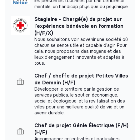
les personnes touchées par une déficience
mentale, un handicap physique ou psychique
More information
Stagiaire - Chargé(e) de projet sur
l’expérience bénévole en formation
Website
Nonprofit organization
(H/F/X)
Between 15 and 50
Others
Nous souhaitons voir advenir une société où
persons
chacun se sente utile et capable d’agir. Pour
cela, nous proposons des moyens et des
lieux d’engagement innovants et adaptés à
tous.
Impact study
Chef / cheffe de projet Petites Villes
de Demain (H/F)
PPLAAF did not yet communicate its impact
Développer le territoire par la gestion de
measurement.
services publics, le soutien économique,
social et écologique, et la revitalisation des
villes pour une meilleure qualité de vie et un
avenir durable.
Chef de projet Génie Électrique (F/H)
Labels and certifications
(H/F)
This structure did not communicate to us the
Accompagner collectivités et particuliers