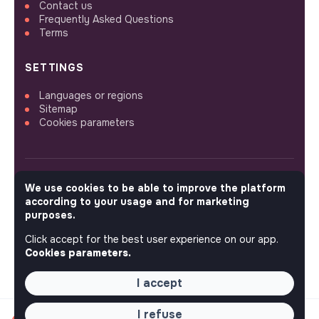
Contact us
Frequently Asked Questions
Terms
SETTINGS
Languages or regions
Sitemap
Cookies parameters
We use cookies to be able to improve the platform
FOLLOW US
according to your usage and for marketing
purposes.
Click accept for the best user experience on our app.
© 2026 jobs that makesense.
Cookies parameters.
I accept
I refuse