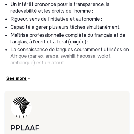
Un intérêt prononcé pour la transparence, la
protection des lanceurs d’alerte en Afrique ;
redevabilité et les droits de l’homme ;
Apporter son soutien aux différents projets menés
Rigueur, sens de l’initiative et autonomie ;
par l’équipe de PPLAAF et aux activités
transversales de PPLAAF.
Capacité à gérer plusieurs tâches simultanément.
Maîtrise professionnelle complète du français et de
l’anglais, à l’écrit et à l’oral (exigée) ;
La connaissance de langues couramment utilisées en
Afrique (par ex. arabe, swahili, haoussa, wolof,
amharique) est un atout
See more
PPLAAF