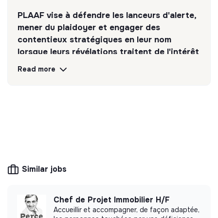
PLAAF vise à défendre les lanceurs d'alerte,
mener du plaidoyer et engager des
contentieux stratégiques en leur nom
lorsque leurs révélations traitent de l'intérêt
général des citoyens Africains.
Read more
Discover
Follow
💡
SSE organization
This structure is based on a principle of
solidarity and social utility: its management is
democratic and participative, and its profit-
Similar jobs
making potential is limited. It may be an
association, cooperative, foundation, mutual or
ESUS company.
Chef de Projet Immobilier H/F
Accueillir et accompagner, de façon adaptée,