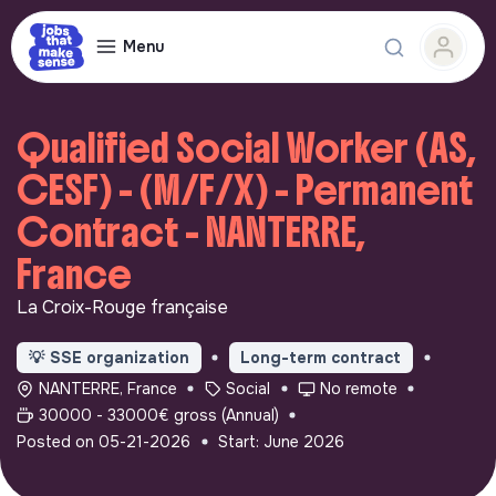
Menu
Qualified Social Worker (AS,
CESF) - (M/F/X) - Permanent
Contract - NANTERRE,
France
La Croix-Rouge française
💡
SSE organization
Long-term contract
NANTERRE, France
Social
No remote
30000 - 33000€ gross (Annual)
Posted on 05-21-2026
Start: June 2026