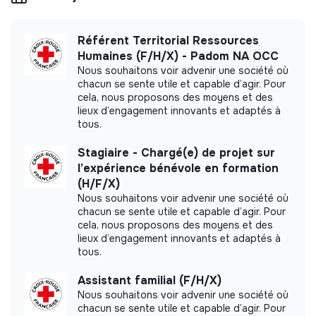
making potential is limited. It may be an
Nos collaborateurs bénéficient de divers avantages
association, cooperative, foundation, mutual or
tels que le
Compte Épargne Temps, une garantie
ESUS company.
Référent Territorial Ressources
d’évolution de la rémunération, une prime de fin
Humaines (F/H/X) - Padom NA OCC
d’année, une mutuelle et prévoyance
Nous souhaitons voir advenir une société où
avantageuses, un accompagnement sur les
chacun se sente utile et capable d’agir. Pour
thématiques du travail, logement, famille, santé par
cela, nous proposons des moyens et des
More information
notre réseau d'assistantes sociales
…
lieux d’engagement innovants et adaptés à
tous.
Website
Nonprofit organization
La Croix-Rouge française est une
organisation
inclusive
qui considère la diversité de ses
> 2000 employees
Social
Stagiaire - Chargé(e) de projet sur
collaborateurs comme un atout capital, et est
l’expérience bénévole en formation
signataire d’un accord :
Diversité et égalité
(H/F/X)
professionnelle
.
Nous souhaitons voir advenir une société où
chacun se sente utile et capable d’agir. Pour
Impact study
Notre Association marque ainsi sa volonté de
prohiber
cela, nous proposons des moyens et des
toute forme de discrimination
et s’engage auprès de
lieux d’engagement innovants et adaptés à
La Croix-Rouge française did not yet
ses salariés sur des thèmes aussi divers que l’égalité
tous.
communicate its impact measurement.
femmes/hommes, l’emploi des seniors, le handicap,
Assistant familial (F/H/X)
l'orientation sexuelle, le genre.
Nous souhaitons voir advenir une société où
De même, engagée sur les sujets sociétaux, la Croix-
chacun se sente utile et capable d’agir. Pour