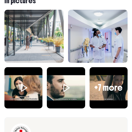
In pictures
Concevoir, coordonner et évaluer avec le
bénéficiaire et les acteurs dédiés, l'organisation et la
mise en œuvre d'un accompagnement social
individualisé
Adapter, en coopération avec les équipes
pluridisciplinaires, les dispositifs aux besoins,
capacités et souhaits du bénéficiaire
Etre l'interface entre le bénéficiaire et son
environnement local, familial et/ou professionnel
S’impliquer dans les dynamiques partenariales,
institutionnelles et interinstitutionnelles
Maintenir à jour, développer et transmettre vos
+7 more
compétences.
Profil du candidat
Réactif(ve), avec le sens des initiatives, vous savez
vous adapter au travail en collaboration avec l'équipe
pluridisciplinaire et aux publics de cultures différentes