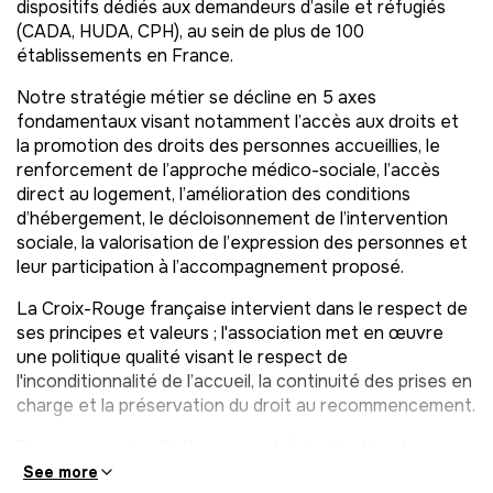
dispositifs dédiés aux demandeurs d’asile et réfugiés
(CADA, HUDA, CPH), au sein de plus de 100
établissements en France.
Notre stratégie métier se décline en 5 axes
fondamentaux visant notamment l’accès aux droits et
la promotion des droits des personnes accueillies, le
renforcement de l’approche médico-sociale, l’accès
direct au logement, l’amélioration des conditions
d’hébergement, le décloisonnement de l’intervention
sociale, la valorisation de l’expression des personnes et
leur participation à l’accompagnement proposé.
La Croix-Rouge française intervient dans le respect de
ses principes et valeurs ; l'association met en œuvre
une politique qualité visant le respect de
l'inconditionnalité de l’accueil, la continuité des prises en
charge et la préservation du droit au recommencement.
Pour son centre d'hébergement à destination des
familles et femmes isolées, le Pôle Lutte contre les
See more