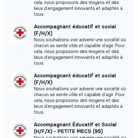
cela, nous proposons des moyens et des
Rouge française inscrit dans sa stratégie
deux
lieux d’engagement innovants et adaptés à
Labels and certifications
engagements ambitieux en faveur de
tous.
l’environnement
. Avec pour double objectif
de
sensibiliser et outiller
100% de ses volontaires aux
Accompagnant éducatif et social
Labeled LUCIE 26 000
conséquences du changement climatique et de
réduire
(F/H/X)
de moitié son empreinte carbone
à l’horizon 2030.
Nous souhaitons voir advenir une société où
chacun se sente utile et capable d’agir. Pour
Découvrez le témoignage de nos collaborateurs
cela, nous proposons des moyens et des
lieux d’engagement innovants et adaptés à
Documents
tous.
Date de prise de poste souhaitée
Accompagnant éducatif et social
Dès que possible
(F/H/X)
Nous souhaitons voir advenir une société où
chacun se sente utile et capable d’agir. Pour
Informations pratiques liées au poste
cela, nous proposons des moyens et des
lieux d’engagement innovants et adaptés à
Malakoff (92)
tous.
Accompagnant Éducatif et Social
(H/F/X) - PETITE MECS (95)
Nous souhaitons voir advenir une société où