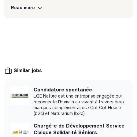
face à face déployées par ses 62 membres
Read more
quel que soit le canal de collecte (rue, site
privé, porte-à-porte).
Discover
Follow
💡
Public service or utility
This structure is public (local authority,
Similar jobs
government agency, ministry, etc.) or its mission
is of general interest: energy, water and waste
management.
Candidature spontanée
LQE Nature est une entreprise engagée qui
reconnecte l’humain au vivant à travers deux
marques complémentaires : Cot Cot House
(b2c) et Naturarium (b2b)
More information
Chargé-e de Développement Service
Website
Nonprofit organization
Civique Solidarité Séniors
< 15 persons
Associations