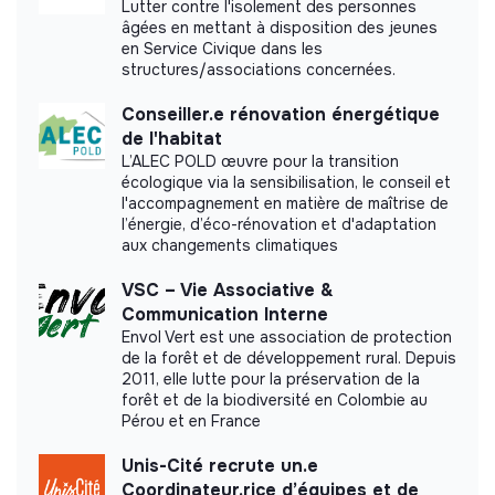
Lutter contre l'isolement des personnes
âgées en mettant à disposition des jeunes
en Service Civique dans les
structures/associations concernées.
Impact study
Conseiller.e rénovation énergétique
de l'habitat
COORDINATION NATIONALE DU FACE A FACE -
L’ALEC POLD œuvre pour la transition
CNFF did not yet communicate its impact
écologique via la sensibilisation, le conseil et
measurement.
l'accompagnement en matière de maîtrise de
l’énergie, d’éco-rénovation et d'adaptation
aux changements climatiques
VSC – Vie Associative &
Communication Interne
Labels and certifications
Envol Vert est une association de protection
de la forêt et de développement rural. Depuis
This structure did not communicate to us the
2011, elle lutte pour la préservation de la
labels or certifications that it was able to obtain.
forêt et de la biodiversité en Colombie au
Pérou et en France
Unis-Cité recrute un.e
Coordinateur.rice d’équipes et de