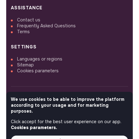
ASSISTANCE
Contact us
Frequently Asked Questions
Terms
SETTINGS
Languages or regions
Sitemap
Cookies parameters
We use cookies to be able to improve the platform
FOLLOW US
according to your usage and for marketing
purposes.
Click accept for the best user experience on our app.
© 2026 jobs that makesense.
Cookies parameters.