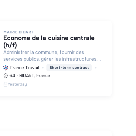
MAIRIE BIDART
econome de la cuisine centrale
(h/f)
Administrer la commune, fournir des
services publics, gérer les infrastructures,
promouvoir le tourisme, et mettre en
France Travail
Short-term contract
œuvre des politiques pour une transition
64 - BIDART, France
écologique et sociale durable.
Yesterday