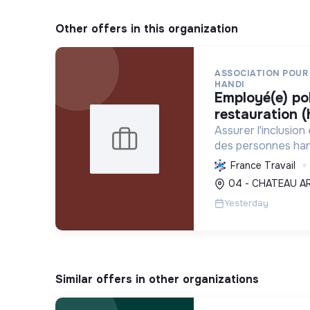
Other offers in this organization
ASSOCIATION POUR
HANDI
employé(e) poly compétent(e) de
restauration (
Assurer l'inclusion
des personnes han
adapté en restaura
France Travail
répondant aux bes
04 - CHATEAU A
cultivant la solidari
Yesterday
Similar offers in other organizations