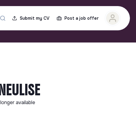
Submit my CV
Post a job offer
 NEULISE
 longer available