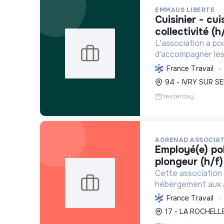
EMMAUS LIBERTE
cuisinier - cuisinière de
collectivité (h
L'association a pou
d'accompagner les 
en leur offrant h
France Travail
Elle promeut la réi
94 - IVRY SUR SE
travail solidaire et
Yesterday
AGRENAD ASSOCIAT
employé(e) polyvalent(e)
plongeur (h/f)
Cette association 
hébergement aux a
en privilégiant des
France Travail
durables, sans plas
17 - LA ROCHELLE
communiquant sur