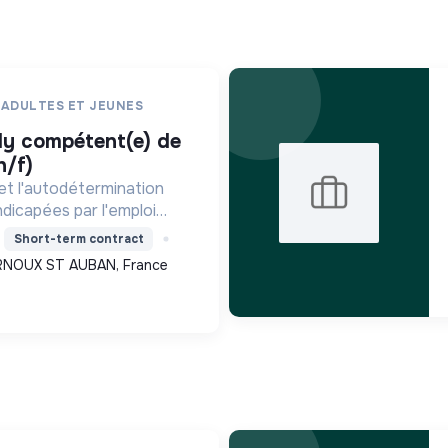
 ADULTES ET JEUNES
h/f)
 et l'autodétermination
dicapées par l'emploi
tion collective, tout en
Short-term contract
oins locaux et en
RNOUX ST AUBAN, France
té.