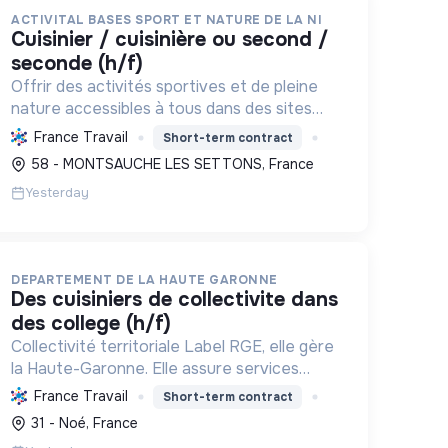
ACTIVITAL BASES SPORT ET NATURE DE LA NI
cuisinier / cuisinière ou second /
seconde (h/f)
Offrir des activités sportives et de pleine
nature accessibles à tous dans des sites
préservés, avec hébergement et
France Travail
Short-term contract
restauration locale, en promouvant le
58 - MONTSAUCHE LES SETTONS, France
développement durable et le respect de
Yesterday
l'envir...
DEPARTEMENT DE LA HAUTE GARONNE
des cuisiniers de collectivite dans
des college (h/f)
Collectivité territoriale Label RGE, elle gère
la Haute-Garonne. Elle assure services
publics et promeut l'alimentation durable,
France Travail
Short-term contract
locale, bio dans les collèges, réduisant le
31 - Noé, France
gaspillage et soutenant l'é...