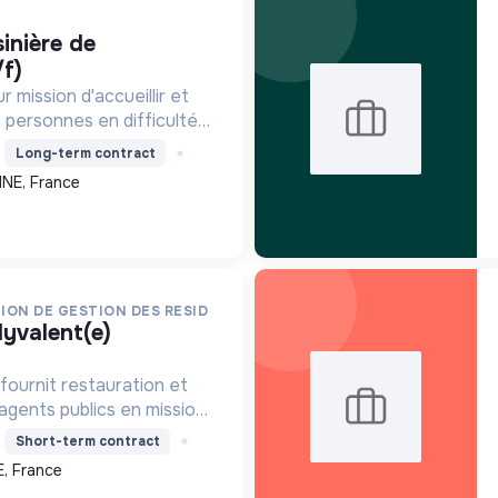
/f)
r mission d'accueillir et
personnes en difficulté,
ébergement et soutien.
Long-term contract
nsertion sociale par le
INE, France
 l'économ...
ION DE GESTION DES RESID
fournit restauration et
gents publics en mission,
 pratiques alimentaires
Short-term contract
tique, et en
, France
 ses engagements.