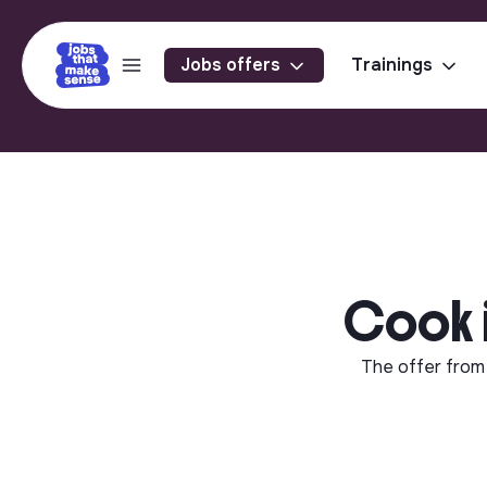
Jobs offers
Trainings
Cook in
The offer fro