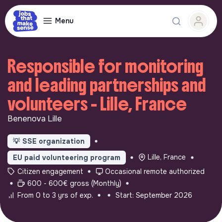
Menu
Responsible for monitoring
and leading partnerships and
volunteers - Lille, France
Benenova Lille
💡
SSE organization
Lille, France
EU paid volunteering program
Citizen engagement
Occasional remote authorized
600 - 600€ gross (Monthly)
From 0 to 3 yrs of exp.
Start: September 2026