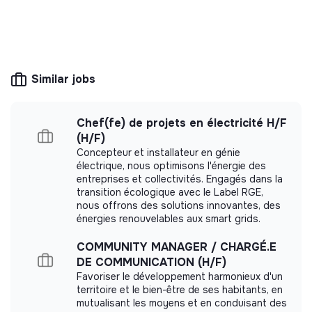
💡
SSE organization
This structure is based on a principle of
solidarity and social utility: its management is
democratic and participative, and its profit-
Similar jobs
making potential is limited. It may be an
association, cooperative, foundation, mutual or
ESUS company.
Chef(fe) de projets en électricité H/F
(H/F)
Concepteur et installateur en génie
électrique, nous optimisons l'énergie des
entreprises et collectivités. Engagés dans la
More information
transition écologique avec le Label RGE,
nous offrons des solutions innovantes, des
Website
Nonprofit organization
énergies renouvelables aux smart grids.
< 15 persons
Citizen engagement
COMMUNITY MANAGER / CHARGÉ.E
DE COMMUNICATION (H/F)
Favoriser le développement harmonieux d'un
territoire et le bien-être de ses habitants, en
Impact study
mutualisant les moyens et en conduisant des