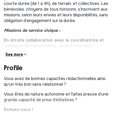
courte durée (de 1 à 4h), de terrain, et collectives. Les
bénévoles, citoyens de tous horizons, s’inscrivent aux
missions, selon leurs envies et leurs disponibilités, sans
obligation d’engagement sur la durée.
Missions de service civique :
En étroite collaboration avec la coordinatrice et
membres de l’association, vous aurez pour
principales missions de :
See more
Continuer le développement des partenariats avec
Profile
les associations, assurer leur suivi et leur animation,
pour toujours proposer plus d’opportunités d’agir aux
Vous avez de bonnes capacités rédactionnelles ainsi
bénévoles et répondre aux besoins des associations.
qu’un très bon sens relationnel ?
Suivi des bénévoles et animation de la communauté
(valorisation de leur engagement, temps de
Vous êtes de nature autonome et faites preuve d’une
convivialité, etc)
grande capacité de prise d’initiatives ?
Assurer la publication des missions sur le site, faire le
lien avec les associations, communiquer auprès de la
Ecrivez-nous !
communauté de bénévoles et accompagner les