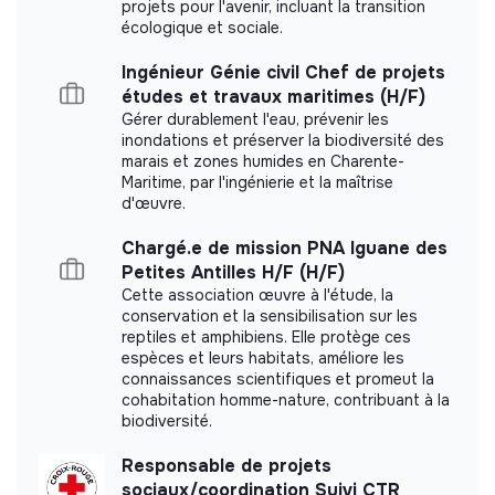
projets pour l'avenir, incluant la transition
Benenova Lille did not yet communicate its
écologique et sociale.
impact measurement.
Ingénieur Génie civil Chef de projets
études et travaux maritimes (H/F)
Gérer durablement l'eau, prévenir les
inondations et préserver la biodiversité des
marais et zones humides en Charente-
Labels and certifications
Maritime, par l'ingénierie et la maîtrise
d'œuvre.
This structure did not communicate to us the
labels or certifications that it was able to obtain.
Chargé.e de mission PNA Iguane des
Petites Antilles H/F (H/F)
Cette association œuvre à l'étude, la
conservation et la sensibilisation sur les
reptiles et amphibiens. Elle protège ces
Documents
espèces et leurs habitats, améliore les
connaissances scientifiques et promeut la
Did not yet add a transparency document.
cohabitation homme-nature, contribuant à la
biodiversité.
Responsable de projets
sociaux/coordination Suivi CTR