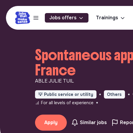
Jobs offers
Trainings
Spontaneous appli
France
ABLE JULIE TUIL
💡
Public service or utility
Others
For all levels of experience
Apply
Similar jobs
Repor