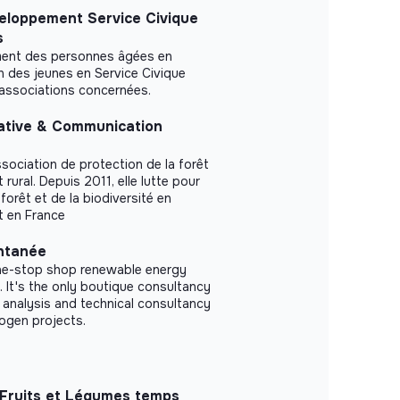
eloppement Service Civique
s
ement des personnes âgées en
n des jeunes en Service Civique
/associations concernées.
ative & Communication
ssociation de protection de la forêt
ural. Depuis 2011, elle lutte pour
 forêt et de la biodiversité en
t en France
ntanée
one-stop shop renewable energy
 It's the only boutique consultancy
 analysis and technical consultancy
ogen projects.
 Fruits et Légumes temps