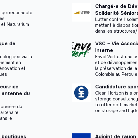
Chargé-e de Dév
 qui reconnecte
Solidarité Sénior
ues
Lutter contre l'isol
 et Naturarium
mettant à dispositio
dans les structures
ique de
VSC – Vie Associ
Interne
cologique via la
Envol Vert est une a
agnement en
et de développement r
rénovation et
la préservation de la
ques
Colombie au Pérou e
eur.rice
Candidature spo
n antenne du
Clean Horizon is a 
storage consultancy.
to offer both market
ionnière du
on storage and hydr
artenaire
dans le
 boutiques
Adjoint de rayon