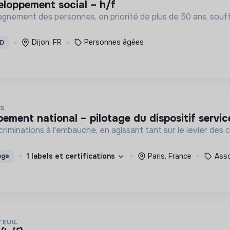
eloppement social – h/f
mpagnement des personnes, en priorité de plus de 50 ans, souff
Dijon, FR
Personnes âgées
D
IS
pement national – pilotage du dispositif servic
criminations à l'embauche, en agissant tant sur le levier des
1 labels et certifications
Paris, France
Asso
age
TEUIL