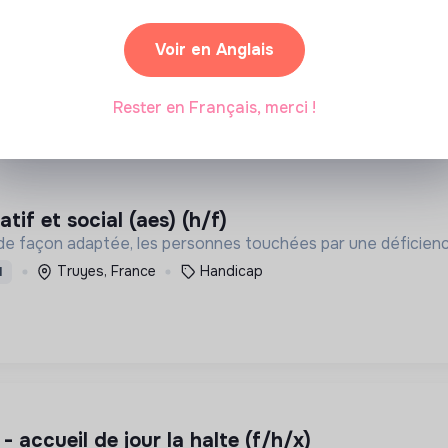
ir une société où chacun se sente utile et capable d’agir. P
 adaptés à tous.
Voir en Anglais
1 labels et certifications
ST JEAN DE MONTS, Fra
D
Rester en Français, merci !
if et social (aes) (h/f)
 de façon adaptée, les personnes touchées par une déficien
Truyes, France
Handicap
I
i - accueil de jour la halte (f/h/x)