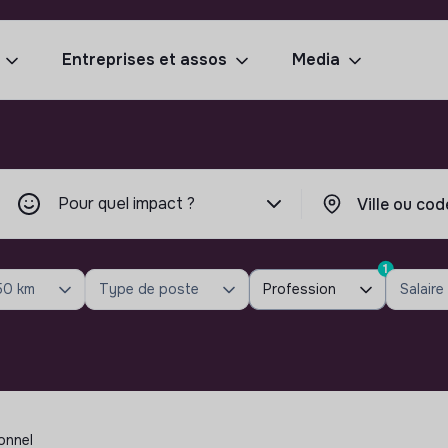
Entreprises et assos
Media
Pour quel impact ?
1
50 km
Type de poste
Profession
Salaire
onnel