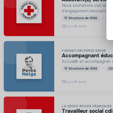
Nous souhaitons voir adven
d’engagement innovants et
💡
Structure de l’ESS
CD
Il y a 16 jours
FONDATION PERCE NEIGE
accompagnant éducat
Accueillir et accompagner,
💡
Structure de l’ESS
CD
Il y a 16 jours
LA CROIX-ROUGE FRANÇAISE
travailleur social cd