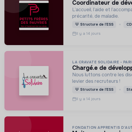
coordinateur de dév
L’accueil, l’aide et l’acco
précarité, de maladie.
💡
Structure de l’ESS
CD
Il y a 14 jours
LA CRAVATE SOLIDAIRE - PAR
chargé.e de dévelop
Nous luttons contre les dis
levier des recruteurs !
💡
Structure de l’ESS
St
Il y a 14 jours
FONDATION APPRENTIS D'AU