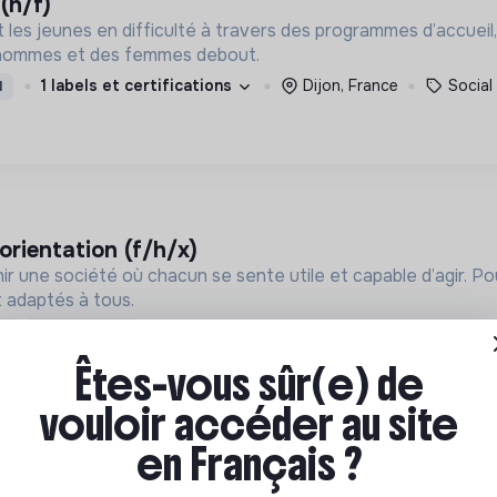
(h/f)
t les jeunes en difficulté à travers des programmes d’accueil,
 hommes et des femmes debout.
1 labels et certifications
Dijon, France
Social
I
'orientation (f/h/x)
ir une société où chacun se sente utile et capable d’agir. P
 adaptés à tous.
1 labels et certifications
RENNES, 
D
Temps partiel
Êtes-vous sûr(e) de
vouloir accéder au site
en Français ?
social (f/h/x)