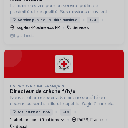
La mairie œuvre pour un service public de
proximité et de qualité. Ses missions couvrent :
l'enfance, l’action sociale, la culture, la sécurité,
💡
Service public ou d’utilité publique
CDI
l’aménagement urbain, la transition numérique etc.
Issy-les-Moulineaux, FR
Services
Il y a 1 mois
LA CROIX-ROUGE FRANÇAISE
directeur de crèche f/h/x
Nous souhaitons voir advenir une société où
chacun se sente utile et capable d’agir. Pour cela,
nous proposons des moyens et des lieux
💡
Structure de l’ESS
CDI
d’engagement innovants et adaptés à tous.
1 labels et certifications
PARIS, France
Social