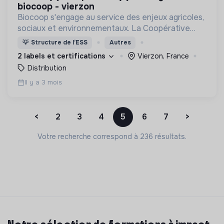
biocoop - vierzon
Biocoop s'engage au service des enjeux agricoles,
sociaux et environnementaux. La Coopérative
défend LA bio : une agriculture biologique,
💡
Structure de l’ESS
Autres
paysanne et de proximité, sans concession!
2 labels et certifications
Vierzon, France
Distribution
Il y a 3 mois
<
2
3
4
5
6
7
>
Votre recherche correspond à 236 résultats.