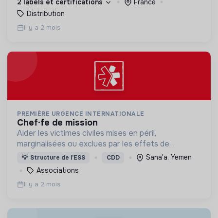
2 labels et certifications
France
Distribution
Il y a 2 mois
PREMIÈRE URGENCE INTERNATIONALE
chef·fe de mission
Aider les victimes civiles mises en péril,
marginalisées ou exclues par les effets de
catastrophes naturelles, de guerres et de
Sana'a, Yemen
💡
Structure de l’ESS
CDD
situations d’effondrement économique.
Associations
Il y a 2 mois