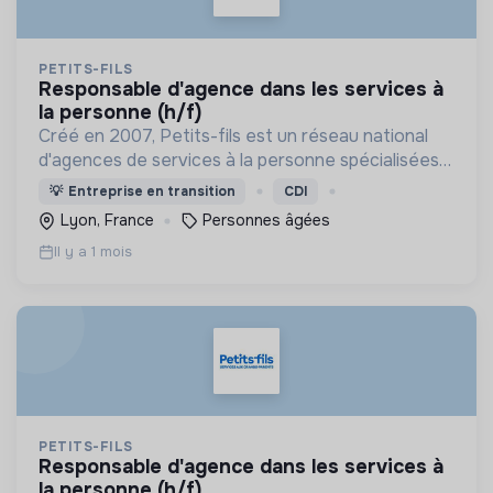
PETITS-FILS
responsable d'agence dans les services à
la personne (h/f)
Créé en 2007, Petits-fils est un réseau national
d'agences de services à la personne spécialisées
dans l'aide à domicile pour les personnes âgées.
💡
Entreprise en transition
CDI
Lyon, France
Personnes âgées
Il y a 1 mois
PETITS-FILS
responsable d'agence dans les services à
la personne (h/f)