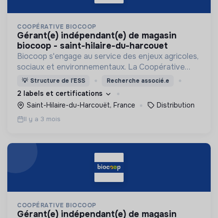
COOPÉRATIVE BIOCOOP
gérant(e) indépendant(e) de magasin
biocoop - saint-hilaire-du-harcouet
Biocoop s'engage au service des enjeux agricoles,
sociaux et environnementaux. La Coopérative
défend LA bio : une agriculture biologique,
💡
Structure de l’ESS
Recherche associé.e
paysanne et de proximité, sans concession!
2 labels et certifications
Saint-Hilaire-du-Harcouët, France
Distribution
Il y a 3 mois
COOPÉRATIVE BIOCOOP
gérant(e) indépendant(e) de magasin