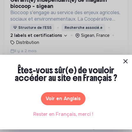
gérant(e) indépendant(e) de magasin
biocoop - sigean
Biocoop s'engage au service des enjeux agricoles,
sociaux et environnementaux. La Coopérative
défend LA bio : une agriculture biologique,
💡
Structure de l’ESS
Recherche associé.e
paysanne et de proximité, sans concession!
2 labels et certifications
Sigean, France
Distribution
Il y a 2 mois
Êtes-vous sûr(e) de vouloir
accéder au site en Français ?
Voir en Anglais
COOPÉRATIVE BIOCOOP
gérant(e) indépendant(e) de magasin
Rester en Français, merci !
biocoop - haute-corse
Biocoop s'engage au service des enjeux agricoles,
sociaux et environnementaux. La Coopérative