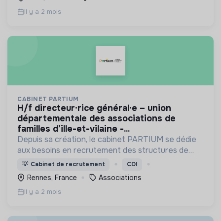
irréprochable.
Il y a 2 mois
CABINET PARTIUM
h/f directeur·rice général·e – union
départementale des associations de
familles d’ille-et-vilaine -...
Depuis sa création, le cabinet PARTIUM se dédie
aux besoins en recrutement des structures de
l'ESS, selon une démarche centrée à la fois sur
💡
Cabinet de recrutement
CDI
l'humain, les compétences, et une éthique
Rennes, France
Associations
irréprochable.
Il y a 2 mois