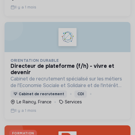
Il y a 1 mois
ORIENTATION DURABLE
directeur de plateforme (f/h) - vivre et
devenir
Cabinet de recrutement spécialisé sur les métiers
de l'Economie Sociale et Solidaire et de l'intérêt
général
💡
Cabinet de recrutement
CDI
Le Raincy, France
Services
Il y a 1 mois
FORMATION