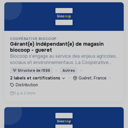
COOPÉRATIVE BIOCOOP
gérant(e) indépendant(e) de magasin
biocoop - gueret
Biocoop s'engage au service des enjeux agricoles,
sociaux et environnementaux. La Coopérative
défend LA bio : une agriculture biologique,
💡
Structure de l’ESS
Autres
paysanne et de proximité, sans concession!
2 labels et certifications
Guéret, France
Distribution
Il y a 2 mois