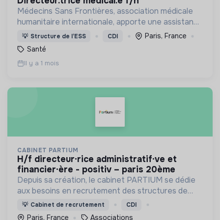
directeur.trice médical.e f/h
Médecins Sans Frontières, association médicale
humanitaire internationale, apporte une assistance
médicale à des populations dont la vie est
Paris, France
💡
Structure de l’ESS
CDI
menacée.
Santé
Il y a 1 mois
CABINET PARTIUM
h/f directeur·rice administratif·ve et
financier·ère - positiv – paris 20ème
Depuis sa création, le cabinet PARTIUM se dédie
aux besoins en recrutement des structures de
l'ESS, selon une démarche centrée à la fois sur
💡
Cabinet de recrutement
CDI
l'humain, les compétences, et une éthique
Paris, France
Associations