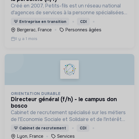
Créé en 2007, Petits-fils est un réseau national
d'agences de services à la personne spécialisées
dans l'aide à domicile pour les personnes âgées.
💡
Entreprise en transition
CDI
Bergerac, France
Personnes âgées
Il y a 1 mois
ORIENTATION DURABLE
directeur général (f/h) - le campus don
bosco
Cabinet de recrutement spécialisé sur les métiers
de l'Economie Sociale et Solidaire et de l'intérêt
général
💡
Cabinet de recrutement
CDI
Lyon, France
Services