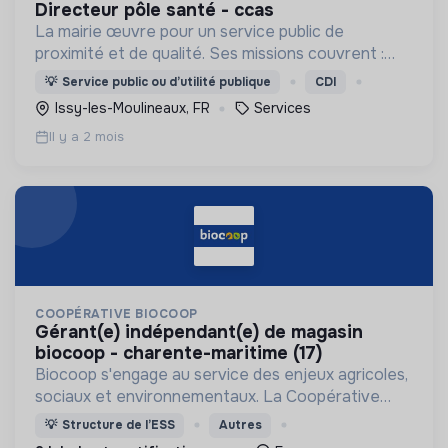
directeur pôle santé - ccas
La mairie œuvre pour un service public de
proximité et de qualité. Ses missions couvrent :
l'enfance, l’action sociale, la culture, la sécurité,
💡
Service public ou d’utilité publique
CDI
l’aménagement urbain, la transition numérique etc.
Issy-les-Moulineaux, FR
Services
Il y a 2 mois
COOPÉRATIVE BIOCOOP
gérant(e) indépendant(e) de magasin
biocoop - charente-maritime (17)
Biocoop s'engage au service des enjeux agricoles,
sociaux et environnementaux. La Coopérative
défend LA bio : une agriculture biologique,
💡
Structure de l’ESS
Autres
paysanne et de proximité, sans concession!