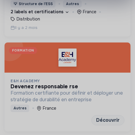
défend LA bio : une agriculture biologique,
💡
Structure de l’ESS
Autres
paysanne et de proximité, sans concession!
2 labels et certifications
France
Distribution
Il y a 2 mois
FORMATION
E&H ACADEMY
devenez responsable rse
Formation certifiante pour définir et déployer une
stratégie de durabilité en entreprise
France
Autres
Découvrir