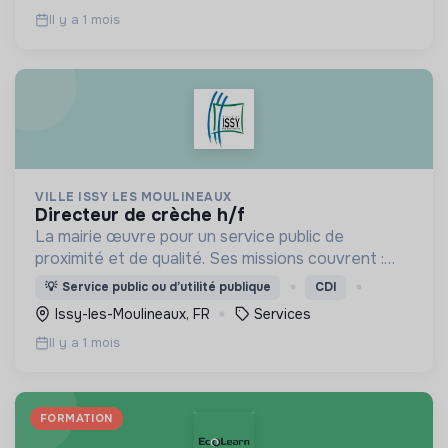
Il y a 1 mois
VILLE ISSY LES MOULINEAUX
directeur de crèche h/f
La mairie œuvre pour un service public de
proximité et de qualité. Ses missions couvrent :
l'enfance, l’action sociale, la culture, la sécurité,
💡
Service public ou d’utilité publique
CDI
l’aménagement urbain, la transition numérique etc.
Issy-les-Moulineaux, FR
Services
Il y a 1 mois
FORMATION