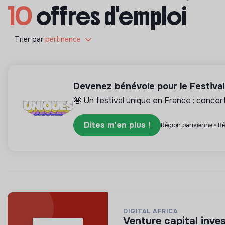
10
offres d'emploi
Trier par
pertinence
Devenez bénévole pour le Festiva
🤩 Un festival unique en France : concerts
Dites m'en plus !
Région parisienne • B
DIGITAL AFRICA
venture capital inv