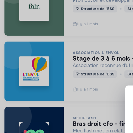
Promouvoir et développer la 
💡
Structure de l’ESS
St
Il y a 1 mois
ASSOCIATION L'ENVOL
stage de 3 à 6 mois 
Association reconnue d’uti
💡
Structure de l’ESS
St
Il y a 1 mois
MEDIFLASH
bras droit cfo - fina
Mediflash met en relation 