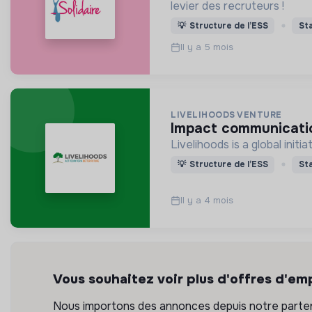
levier des recruteurs !
💡
Structure de l’ESS
St
Il y a 5 mois
LIVELIHOODS VENTURE
impact communicatio
Livelihoods is a global init
💡
Structure de l’ESS
St
Il y a 4 mois
Vous souhaitez voir plus d'offres d'emp
Nous importons des annonces depuis notre partena