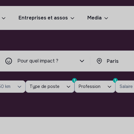
Entreprises et assos
Media
Pour quel impact ?
1
1
50 km
Type de poste
Profession
Salaire