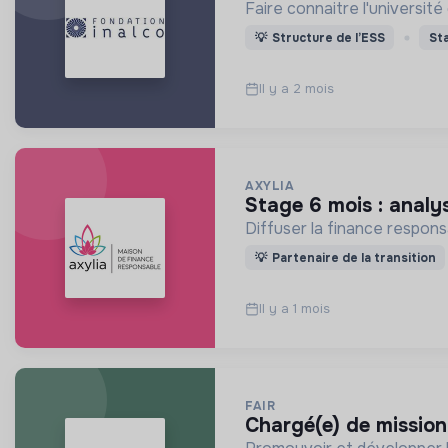
Faire connaitre l'universit
💡
Structure de l’ESS
St
Il y a 2 mois
AXYLIA
stage 6 mois : analy
Diffuser la finance respons
💡
Partenaire de la transition
Il y a 1 mois
FAIR
chargé(e) de missio