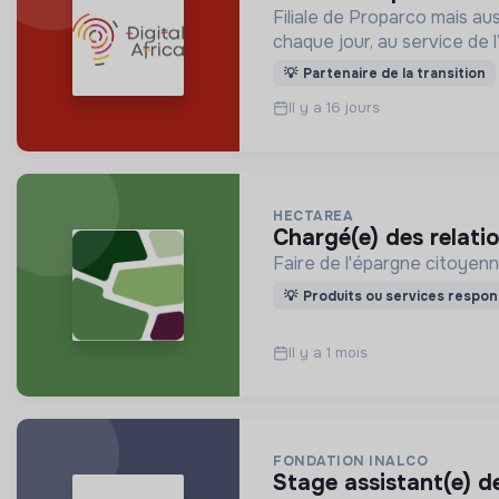
Filiale de Proparco mais au
chaque jour, au service de l
💡
Partenaire de la transition
Il y a 16 jours
HECTAREA
chargé(e) des relati
Faire de l'épargne citoyenne
💡
Produits ou services respon
Il y a 1 mois
FONDATION INALCO
stage assistant(e) 