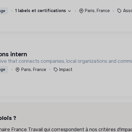
1 labels et certifications
Paris, France
Asso
age
ns intern
iative that connects companies, local organizations and commun
Paris, France
Impact
age
lois ?
ire France Travail qui correspondent à nos critères d'impac