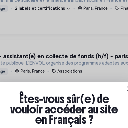
finance solidaire et la finance à impact social en France et à
2 labels et certifications
Paris, France
Fin
age
- assistant(e) en collecte de fonds (h/f) - paris
lité publique, L’ENVOL organise des programmes adaptés aux j
Paris, France
Associations
age
Êtes-vous sûr(e) de
vouloir accéder au site
en Français ?
nce officer 🎯
des soignants indépendants et des établissements de santé p