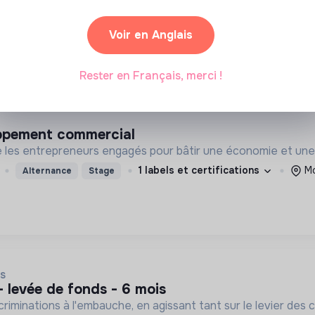
Paris, France
Santé
Stage
Voir en Anglais
Rester en Français, merci !
oppement commercial
es entrepreneurs engagés pour bâtir une économie et une so
1 labels et certifications
Mo
Alternance
Stage
IS
- levée de fonds - 6 mois
criminations à l'embauche, en agissant tant sur le levier des