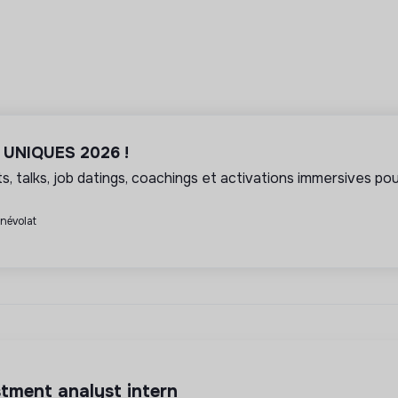
l UNIQUES 2026 !
, talks, job datings, coachings et activations immersives pour
énévolat
estment analyst intern