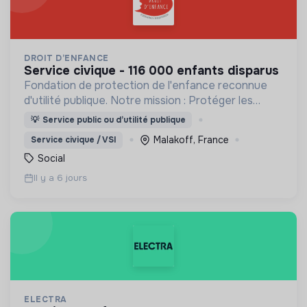
DROIT D’ENFANCE
service civique - 116 000 enfants disparus
Fondation de protection de l'enfance reconnue
d'utilité publique. Notre mission : Protéger les
enfants et accompagner les familles.
💡
Service public ou d’utilité publique
Malakoff, France
Service civique / VSI
Social
Il y a 6 jours
ELECTRA