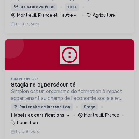
biologique et paysanne et faire de la terre un bien
💡
Structure de l’ESS
CDD
commun par une dynamique associative et
Montreuil, France et 1 autre
Agriculture
citoyenne
Il y a 7 jours
SIMPLON.CO
stagiaire cybersécurité
Simplon est un organisme de formation à impact
appartenant au champ de l’économie sociale et
solidaire.
💡
Partenaire de la transition
Stage
1 labels et certifications
Montreuil, France
Formation
Il y a 8 jours