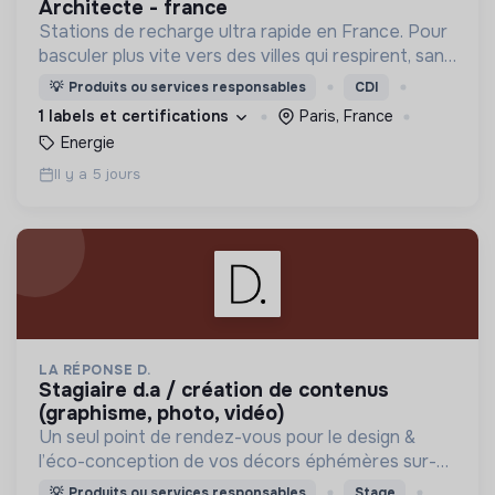
architecte - france
Stations de recharge ultra rapide en France. Pour
basculer plus vite vers des villes qui respirent, sans
CO₂ et sans bruit.
💡
Produits ou services responsables
CDI
1 labels et certifications
Paris, France
Energie
Il y a 5 jours
LA RÉPONSE D.
stagiaire d.a / création de contenus
(graphisme, photo, vidéo)
Un seul point de rendez-vous pour le design &
l’éco-conception de vos décors éphémères sur-
mesure. Réconcilions désirable et responsable !
💡
Produits ou services responsables
Stage