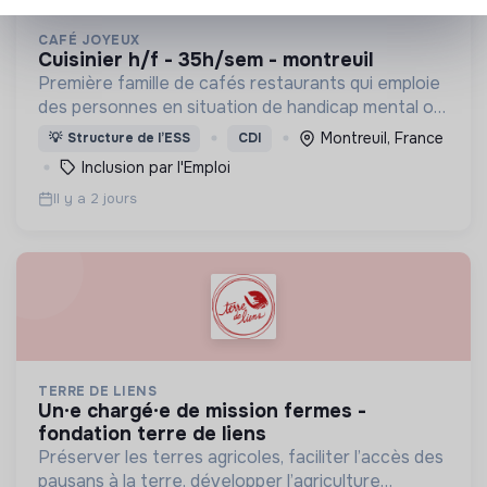
CAFÉ JOYEUX
cuisinier h/f - 35h/sem - montreuil
Première famille de cafés restaurants qui emploie
des personnes en situation de handicap mental ou
cognitif, Café joyeux poursuit sa croissance au
Montreuil, France
💡
Structure de l’ESS
CDI
service de l'inclusion avec déjà plusieurs cafés.
Inclusion par l'Emploi
Il y a 2 jours
TERRE DE LIENS
un·e chargé·e de mission fermes -
fondation terre de liens
Préserver les terres agricoles, faciliter l’accès des
paysans à la terre, développer l’agriculture