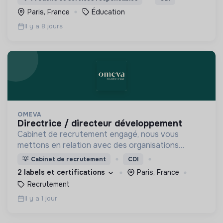
monde plus inclusif, plus durable et plus prospère.
Paris, France
Éducation
Il y a 8 jours
OMEVA
directrice / directeur développement
Cabinet de recrutement engagé, nous vous
mettons en relation avec des organisations
soucieuses de leurs impacts, afin d'œuvrer
💡
Cabinet de recrutement
CDI
ensemble pour un futur souhaitable.
2 labels et certifications
Paris, France
Recrutement
Il y a 1 jour