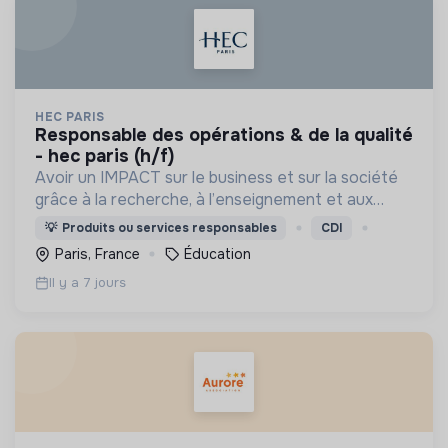
HEC PARIS
responsable des opérations & de la qualité
- hec paris (h/f)
Avoir un IMPACT sur le business et sur la société
grâce à la recherche, à l’enseignement et aux
actions que nous menons, et ainsi contribuer à un
💡
Produits ou services responsables
CDI
monde plus inclusif, plus durable et plus prospère.
Paris, France
Éducation
Il y a 7 jours