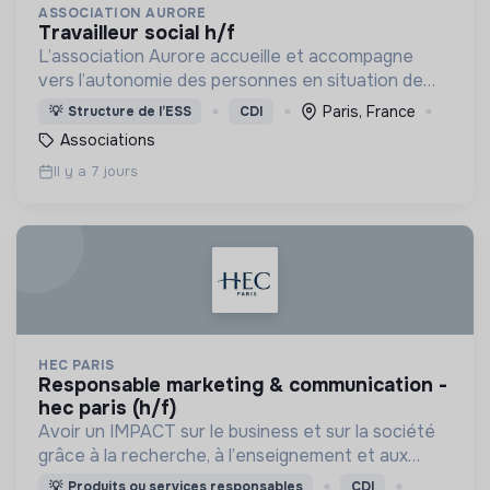
ASSOCIATION AURORE
travailleur social h/f
L’association Aurore accueille et accompagne
vers l’autonomie des personnes en situation de
précarité ou d’exclusion via l’hébergement, les
Paris, France
💡
Structure de l’ESS
CDI
soins et l’insertion sociale et professionnelle.
Associations
Il y a 7 jours
HEC PARIS
responsable marketing & communication -
hec paris (h/f)
Avoir un IMPACT sur le business et sur la société
grâce à la recherche, à l’enseignement et aux
actions que nous menons, et ainsi contribuer à un
💡
Produits ou services responsables
CDI