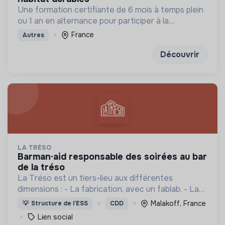
Une formation certifiante de 6 mois à temps plein
ou 1 an en alternance pour participer à la
conception et à la rénovation de bâtiments
France
Autres
économes en énergie et respectueux de
l’environnement.
Découvrir
LA TRÉSO
barman·aid responsable des soirées au bar
de la tréso
La Tréso est un tiers-lieu aux différentes
dimensions : - La fabrication, avec un fablab. - La
restauration avec un café cantine. - Le lien social
Malakoff, France
💡
Structure de l’ESS
CDD
avec des évènements. - Des projets de territoire.
Lien social