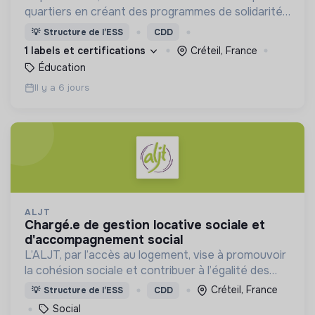
quartiers en créant des programmes de solidarité
où des milliers d’étudiant·es s’engagent auprès des
💡
Structure de l’ESS
CDD
jeunes.
1 labels et certifications
Créteil, France
Éducation
Il y a 6 jours
ALJT
chargé.e de gestion locative sociale et
d'accompagnement social
L’ALJT, par l’accès au logement, vise à promouvoir
la cohésion sociale et contribuer à l’égalité des
chances. L’ALJT loge et accompagne
Créteil, France
💡
Structure de l’ESS
CDD
annuellement plus de 12 000 jeunes âgé.e.s de 18 à
Social