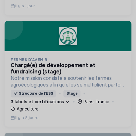
32 ans.
Il y a 1 jour
FERMES D'AVENIR
chargé(e) de développement et
fundraising (stage)
Notre mission consiste à soutenir les fermes
agroécologiques afin qu'elles se multiplient partout
en France !
💡
Structure de l’ESS
Stage
3 labels et certifications
Paris, France
Agriculture
Il y a 8 jours