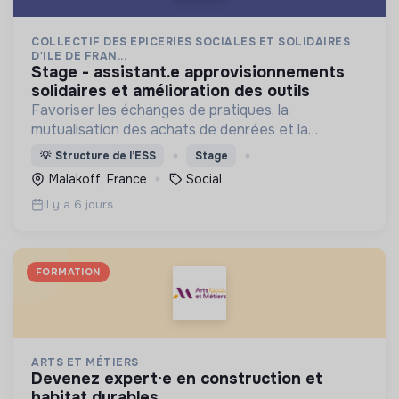
COLLECTIF DES EPICERIES SOCIALES ET SOLIDAIRES
D'ILE DE FRAN...
stage - assistant.e approvisionnements
solidaires et amélioration des outils
Favoriser les échanges de pratiques, la
mutualisation des achats de denrées et la
représentation des épiceries sociales et solidaires
💡
Structure de l’ESS
Stage
en Ile de France.
Malakoff, France
Social
Il y a 6 jours
FORMATION
ARTS ET MÉTIERS
devenez expert·e en construction et
habitat durables