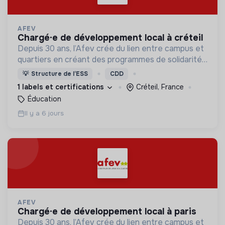
AFEV
chargé·e de développement local à créteil
Depuis 30 ans, l’Afev crée du lien entre campus et
quartiers en créant des programmes de solidarité
où des milliers d’étudiant·es s’engagent auprès des
💡
Structure de l’ESS
CDD
jeunes.
1 labels et certifications
Créteil, France
Éducation
Il y a 6 jours
AFEV
chargé·e de développement local à paris
Depuis 30 ans, l’Afev crée du lien entre campus et