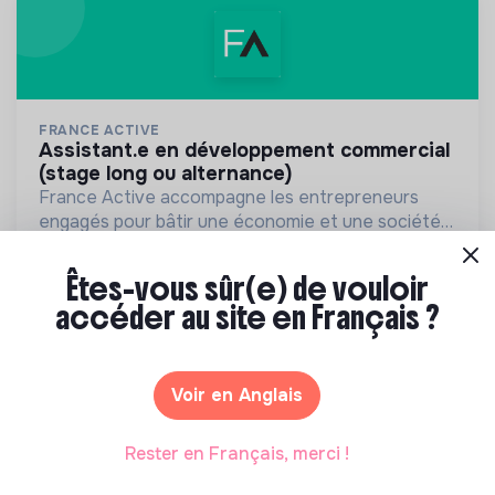
FRANCE ACTIVE
assistant.e en développement commercial
(stage long ou alternance)
France Active accompagne les entrepreneurs
engagés pour bâtir une économie et une société
plus inclusive et plus durable.
💡
Partenaire de la transition
Alternance
Stage
Êtes-vous sûr(e) de vouloir
1 labels et certifications
Montreuil, France
accéder au site en Français ?
Finance
Hier
Voir en Anglais
Rester en Français, merci !