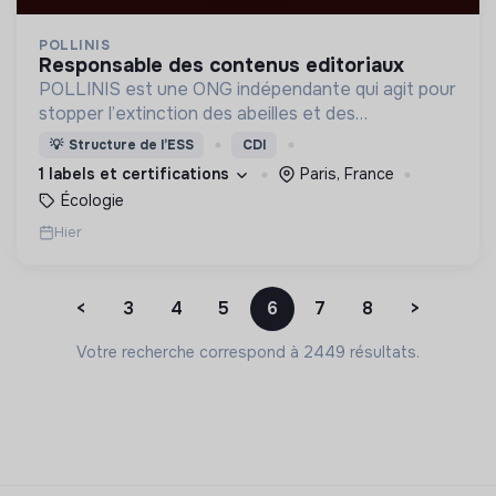
POLLINIS
responsable des contenus editoriaux
POLLINIS est une ONG indépendante qui agit pour
stopper l’extinction des abeilles et des
pollinisateurs dont dépend l’ensemble de la
💡
Structure de l’ESS
CDI
biodiversité. Elle compte plus d'un million de
1 labels et certifications
Paris, France
sympathisants.
Écologie
Hier
<
3
4
5
6
7
8
>
Votre recherche correspond à 2449 résultats.