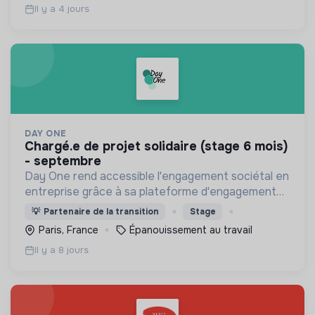
Il y a 4 jours
DAY ONE
chargé.e de projet solidaire (stage 6 mois)
- septembre
Day One rend accessible l'engagement sociétal en
entreprise grâce à sa plateforme d'engagement
solidaire regroupant des centaines d'associations
💡
Partenaire de la transition
Stage
et +1000 actions à impact social et
Paris, France
Épanouissement au travail
environnemental !
Il y a 8 jours