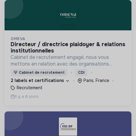
OMEVA
directeur / directrice plaidoyer & relations
institutionnelles
Cabinet de recrutement engagé, nous vous
mettons en relation avec des organisations
soucieuses de leurs impacts, afin d'œuvrer
💡
Cabinet de recrutement
CDI
ensemble pour un futur souhaitable.
2 labels et certifications
Paris, France
Recrutement
Il y a 6 jours