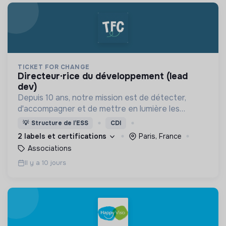
TICKET FOR CHANGE
directeur·rice du développement (lead
dev)
Depuis 10 ans, notre mission est de détecter,
d'accompagner et de mettre en lumière les
pionniers du monde de demain !
💡
Structure de l’ESS
CDI
2 labels et certifications
Paris, France
Associations
Il y a 10 jours