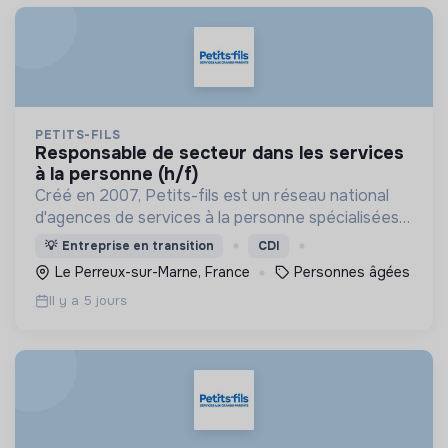
PETITS-FILS
responsable de secteur dans les services
à la personne (h/f)
Créé en 2007, Petits-fils est un réseau national
d'agences de services à la personne spécialisées
dans l'aide à domicile pour les personnes âgées.
💡
Entreprise en transition
CDI
Le Perreux-sur-Marne, France
Personnes âgées
Il y a 5 jours