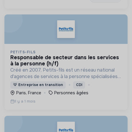
PETITS-FILS
responsable de secteur dans les services
à la personne (h/f)
Créé en 2007, Petits-fils est un réseau national
d'agences de services à la personne spécialisées
dans l'aide à domicile pour les personnes âgées.
💡
Entreprise en transition
CDI
Paris, France
Personnes âgées
Il y a 1 mois