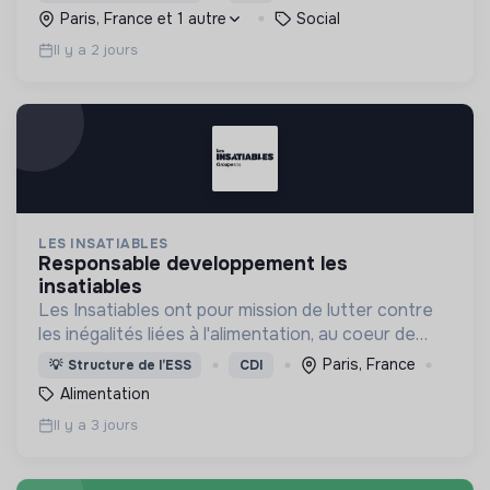
problématiques, et en créant du lien social pour
Paris, France et 1 autre
Social
sortir de l'exclusion.
Il y a 2 jours
LES INSATIABLES
responsable developpement les
insatiables
Les Insatiables ont pour mission de lutter contre
les inégalités liées à l'alimentation, au coeur de
tous les territoires.
Paris, France
💡
Structure de l’ESS
CDI
Alimentation
Il y a 3 jours