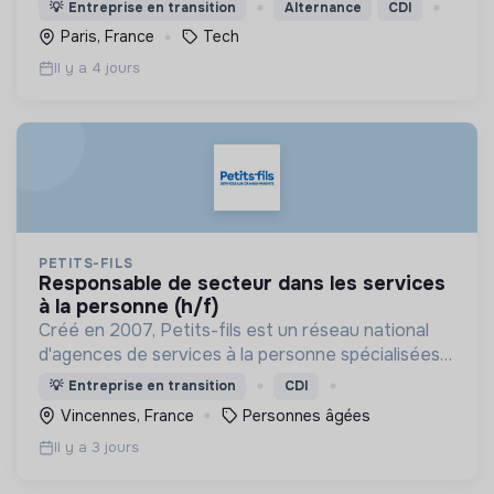
grâce à l'IA
💡
Entreprise en transition
Alternance
CDI
Paris, France
Tech
Il y a 4 jours
PETITS-FILS
responsable de secteur dans les services
à la personne (h/f)
Créé en 2007, Petits-fils est un réseau national
d'agences de services à la personne spécialisées
dans l'aide à domicile pour les personnes âgées.
💡
Entreprise en transition
CDI
Vincennes, France
Personnes âgées
Il y a 3 jours