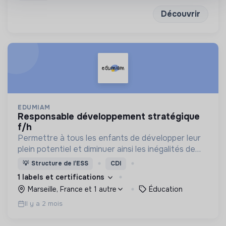
puissants
Découvrir
EDUMIAM
responsable développement stratégique
f/h
Permettre à tous les enfants de développer leur
plein potentiel et diminuer ainsi les inégalités de
destin...rien que ça !
💡
Structure de l’ESS
CDI
1 labels et certifications
Marseille, France et 1 autre
Éducation
Il y a 2 mois