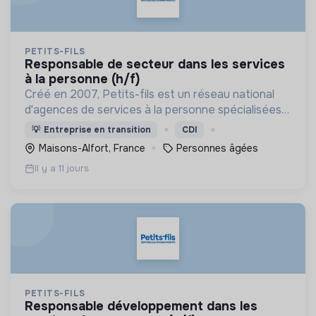
PETITS-FILS
responsable de secteur dans les services
à la personne (h/f)
Créé en 2007, Petits-fils est un réseau national
d'agences de services à la personne spécialisées
dans l'aide à domicile pour les personnes âgées.
💡
Entreprise en transition
CDI
Maisons-Alfort, France
Personnes âgées
Il y a 11 jours
PETITS-FILS
responsable développement dans les