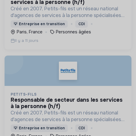
services à la personne (h/f)
Créé en 2007, Petits-fils est un réseau national
d'agences de services à la personne spécialisées
dans l'aide à domicile pour les personnes âgées.
💡
Entreprise en transition
CDI
Paris, France
Personnes âgées
Il y a 11 jours
PETITS-FILS
responsable de secteur dans les services
à la personne (h/f)
Créé en 2007, Petits-fils est un réseau national
d'agences de services à la personne spécialisées
dans l'aide à domicile pour les personnes âgées.
💡
Entreprise en transition
CDI