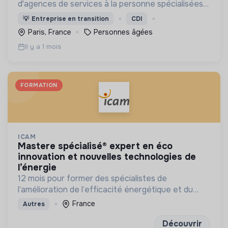
d'agences de services à la personne spécialisées
dans l'aide à domicile pour les personnes âgées.
💡
Entreprise en transition
CDI
Paris, France
Personnes âgées
Il y a 1 mois
FORMATION
ICAM
mastere spécialisé® expert en éco
innovation et nouvelles technologies de
l’énergie
12 mois pour former des spécialistes de
l’amélioration de l’efficacité énergétique et du
développement des énergies renouvelables
France
Autres
Découvrir