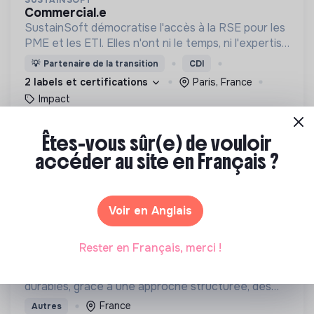
SUSTAINSOFT
commercial.e
SustainSoft démocratise l'accès à la RSE pour les
PME et les ETI. Elles n'ont ni le temps, ni l'expertise
pour répondre aux questions RSE de leurs clients
💡
Partenaire de la transition
CDI
et employés ou des réglementations (CSRD...).
2 labels et certifications
Paris, France
Impact
Il y a 1 mois
Êtes-vous sûr(e) de vouloir
accéder au site en Français ?
FORMATION
Voir en Anglais
COMPLEXE X
Rester en Français, merci !
programme leadership au féminin
Pour transformer vos ambitions en résultats
durables, grâce à une approche structurée, des
outils concrets et des exercices de réflexion
France
Autres