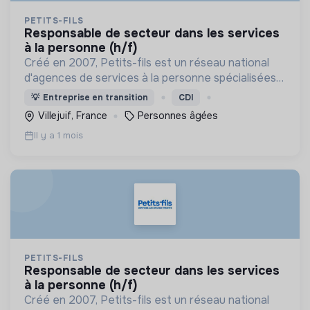
PETITS-FILS
responsable de secteur dans les services
à la personne (h/f)
Créé en 2007, Petits-fils est un réseau national
d'agences de services à la personne spécialisées
dans l'aide à domicile pour les personnes âgées.
💡
Entreprise en transition
CDI
Villejuif, France
Personnes âgées
Il y a 1 mois
PETITS-FILS
responsable de secteur dans les services
à la personne (h/f)
Créé en 2007, Petits-fils est un réseau national