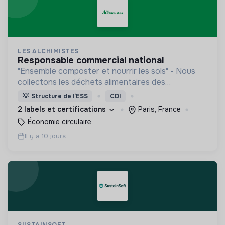
LES ALCHIMISTES
responsable commercial national
"Ensemble composter et nourrir les sols" - Nous
collectons les déchets alimentaires des
professionnels et des ménages et les valorisons
💡
Structure de l’ESS
CDI
en compost
2 labels et certifications
Paris, France
Économie circulaire
Il y a 10 jours