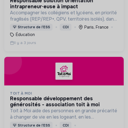
responsable solution orientation
intrapreneur·euse à impact
Accompagner les collégiens et lycéens, en priorité
fragilisés (REP/REP+, QPV, territoires isolés), dans
la construction de leurs projets d’orientation.
Paris, France
💡
Structure de l’ESS
CDI
Éducation
Il y a 3 jours
TOIT À MOI
responsable développement des
générosités - association toit à moi
Toit à Moi aide des personnes en grande précarité
à changer de vie en les logeant, en les
accompagnant pour résoudre leurs
💡
Structure de l’ESS
CDI