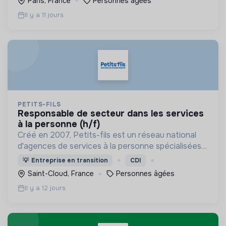
Paris, France
Personnes âgées
Il y a 11 jours
PETITS-FILS
responsable de secteur dans les services
à la personne (h/f)
Créé en 2007, Petits-fils est un réseau national
d'agences de services à la personne spécialisées
dans l'aide à domicile pour les personnes âgées.
💡
Entreprise en transition
CDI
Saint-Cloud, France
Personnes âgées
Il y a 12 jours