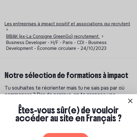
Les entreprises à impact positif et associations qui recrutent
>
BIBAK (ex-La Consigne GreenGo) recrutement
>
Business Developer - H/F - Paris - CDI - Business
Development - Économie circulaire - 24/10/2023
Notre sélection de formations à impact
Tu souhaites te réorienter mais tu ne sais pas par où
commencer ? Pas de panique, on te propose une
sélection de formations aux métiers de la transition
Êtes-vous sûr(e) de vouloir
écologique et solidaire !
accéder au site en Français ?