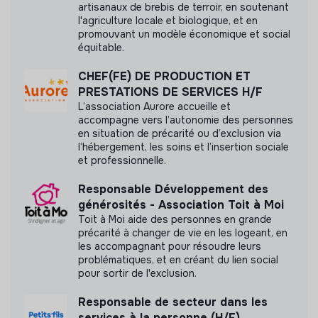
Labels et certifications
artisanaux de brebis de terroir, en soutenant
l'agriculture locale et biologique, et en
Cette structure n'a pas souhaité nous
promouvant un modèle économique et social
équitable.
communiquer les labels ou certifications qu'elle a
pu obtenir.
CHEF(FE) DE PRODUCTION ET
PRESTATIONS DE SERVICES H/F
L’association Aurore accueille et
accompagne vers l’autonomie des personnes
en situation de précarité ou d’exclusion via
Documents
l’hébergement, les soins et l’insertion sociale
et professionnelle.
N'a pas encore communiqué de documents de
transparence
Responsable Développement des
générosités - Association Toit à Moi
Toit à Moi aide des personnes en grande
précarité à changer de vie en les logeant, en
les accompagnant pour résoudre leurs
problématiques, et en créant du lien social
pour sortir de l'exclusion.
Responsable de secteur dans les
services à la personne (H/F)