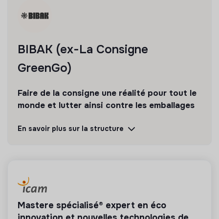
déchets te motive.
Rejoins l’aventure !
BIBAK (ex-La Consigne
GreenGo)
Faire de la consigne une réalité pour tout le
monde et lutter ainsi contre les emballages
jetables à usage unique !
En savoir plus sur la structure
Découvrir
Suivre
💡
Produits ou services responsables
La mission de cette entreprise est de concevoir
Mastere spécialisé® expert en éco
des produits ou proposer des services éco-
innovation et nouvelles technologies de
responsables alignés avec les besoins de la