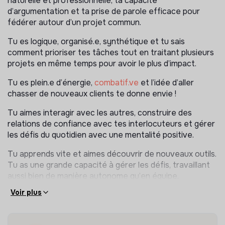
naturelle et professionnelle, ta capacité
d’argumentation et ta prise de parole efficace pour
fédérer autour d’un projet commun.
Tu es logique, organisé.e, synthétique et tu sais
comment prioriser tes tâches tout en traitant plusieurs
projets en même temps pour avoir le plus d’impact.
Tu es plein.e d’énergie,
combatif.ve
et l’idée d’aller
chasser de nouveaux clients te donne envie !
Tu aimes interagir avec les autres, construire des
relations de confiance avec tes interlocuteurs et gérer
les défis du quotidien avec une mentalité positive.
Tu apprends vite et aimes découvrir de nouveaux outils.
Tu as une grande capacité à gérer les défis, travaillant
aussi bien de manière autonome qu’en équipe.
Voir plus
Tu es passionné.e à l’idée de contribuer au
développement d’une start-up à impact. Tu es sensible
au développement durable et la mission de réduire les