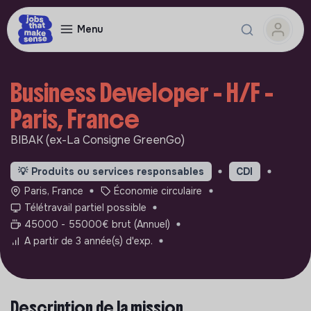
Menu
Business Developer - H/F -
Paris, France
BIBAK (ex-La Consigne GreenGo)
💡
Produits ou services responsables
CDI
Paris, France
Économie circulaire
Télétravail partiel possible
45000 - 55000€ brut (Annuel)
A partir de 3 année(s) d'exp.
Description de la mission