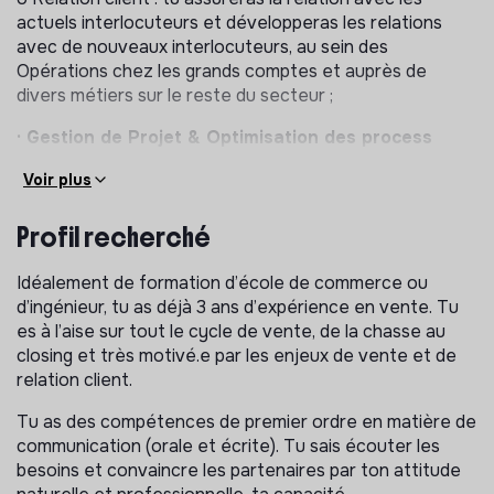
actuels interlocuteurs et développeras les relations
avec de nouveaux interlocuteurs, au sein des
Opérations chez les grands comptes et auprès de
divers métiers sur le reste du secteur ;
· Gestion de Projet & Optimisation des process
internes :
Voir plus
o Gestion de projet transverses : tu optimiseras les
process existants au sein de l’équipe Sales et avec les
Profil recherché
autres services en interne, et mèneras à bien des
projets prioritaires pour BIBAK ;
Idéalement de formation d’école de commerce ou
d’ingénieur, tu as déjà 3 ans d’expérience en vente. Tu
o Travail en équipe : tu assureras des passations
es à l’aise sur tout le cycle de vente, de la chasse au
efficaces et travailleras en “cross-team" avec le Key
closing et très motivé.e par les enjeux de vente et de
Account Manager et la Team Opérations, tout au long
relation client.
du cycle de vente et de vie du client ;
Tu as des compétences de premier ordre en matière de
o Tu seras le référent et le point d’entrée du métier
communication (orale et écrite). Tu sais écouter les
“Business Development” en interne (Produit,
besoins et convaincre les partenaires par ton attitude
Communication, Opérations).