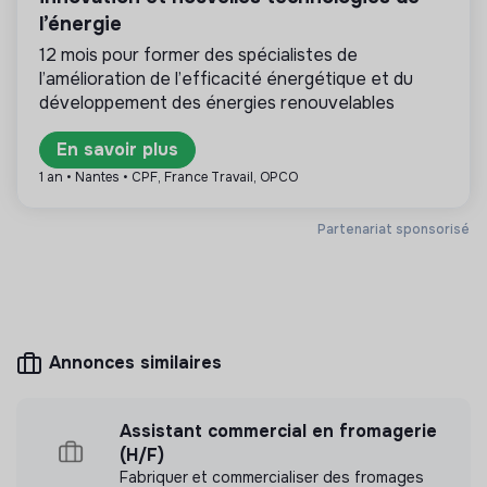
transformation écologique et solidaire.
l’énergie
12 mois pour former des spécialistes de
l’amélioration de l’efficacité énergétique et du
développement des énergies renouvelables
Plus d'informations
En savoir plus
Site internet
Entreprise
1 an • Nantes • CPF, France Travail, OPCO
Entre 15 et 50 salariés
Économie circulaire
Partenariat sponsorisé
Mesure d'impact
BIBAK (ex-La Consigne GreenGo) n'a pas encore
Annonces similaires
transmis de mesure d'impact
Assistant commercial en fromagerie
(H/F)
Fabriquer et commercialiser des fromages