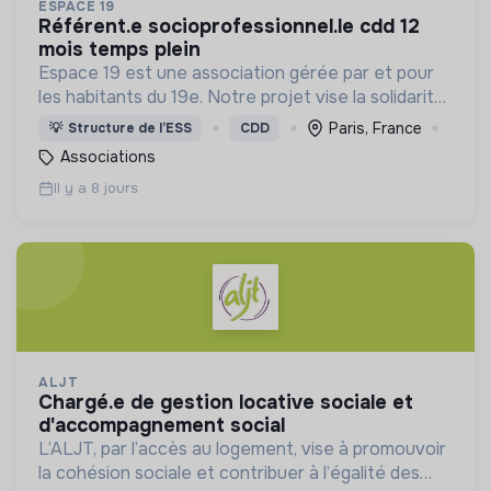
ESPACE 19
référent.e socioprofessionnel.le cdd 12
mois temps plein
Espace 19 est une association gérée par et pour
les habitants du 19e. Notre projet vise la solidarité
de proximité, les relations interculturelles, l’accès à
Paris, France
💡
Structure de l’ESS
CDD
l’autonomie et à la citoyenneté.
Associations
Il y a 8 jours
ALJT
chargé.e de gestion locative sociale et
d'accompagnement social
L’ALJT, par l’accès au logement, vise à promouvoir
la cohésion sociale et contribuer à l’égalité des