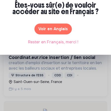
Santé
Êtes-vous sûr(e) de vouloir
Il y a 6 mois
accéder au site en Français ?
Voir en Anglais
Rester en Français, merci !
RÉGIE DES QUARTIERS DE SAINT OUEN
coordinat.eur.rice insertion / lien social
creation d'emploi d'insertion sur le territoire en lien
avec les bailleurs sociaux et entreprises locales.
💡
Structure de l’ESS
CDD
CDI
Saint-Ouen-sur-Seine, France
Il y a 5 mois