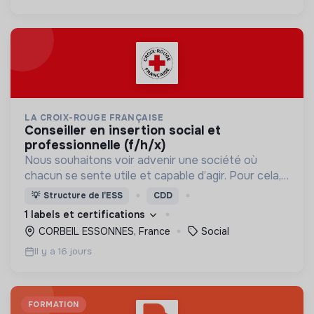
LA CROIX-ROUGE FRANÇAISE
conseiller en insertion social et
professionnelle (f/h/x)
Nous souhaitons voir advenir une société où
chacun se sente utile et capable d’agir. Pour cela,
nous proposons des moyens et des lieux
💡
Structure de l’ESS
CDD
d’engagement innovants et adaptés à tous.
1 labels et certifications
CORBEIL ESSONNES, France
Social
Il y a 16 jours
FORMATION