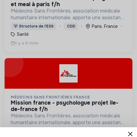
et meal à paris f/h
Médecins Sans Frontières, association médicale
humanitaire internationale, apporte une assistance
médicale à des populations dont la vie est
Paris, France
💡
Structure de l’ESS
CDD
menacée.
Santé
Il y a 6 mois
MÉDECINS SANS FRONTIÈRES FRANCE
mission france - psychologue projet ile-
de-france f/h
Médecins Sans Frontières, association médicale
humanitaire internationale, apporte une assistance
médicale à des populations dont la vie est
Paris, France
💡
Structure de l’ESS
CDD
menacée.