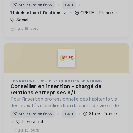
nous proposons des moyens et des lieux
💡
Structure de l’ESS
CDD
d’engagement innovants et adaptés à tous.
1 labels et certifications
CRETEIL, France
Social
Il y a 18 jours
LES RAYONS - RÉGIE DE QUARTIER DE STAINS
conseiller en insertion - chargé de
relations entreprises h/f
Pour l'insertion professionnelle des habitants via
des activités d'amélioration du cadre de vie et des
projets d'utilité sociale et écologique sur la ville de
Stains, France
💡
Structure de l’ESS
CDD
Stains et Plaine Commune (Paris nord)
Lien social
Il y a 10 jours