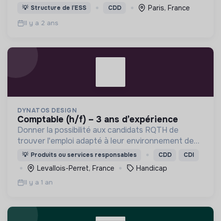
et estime d’elles-mêmes et puissent réaliser leurs
Paris, France
💡
Structure de l’ESS
CDD
projets personnels et professionnels
Il y a 2 ans
DYNATOS DESIGN
comptable (h/f) – 3 ans d’expérience
Donner la possibilité aux candidats RQTH de
trouver l'emploi adapté à leur environnement de
travail souhaité.
💡
Produits ou services responsables
CDD
CDI
Levallois-Perret, France
Handicap
Il y a 1 an