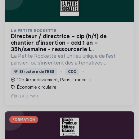
LA PETITE ROCKETTE
directeur / directrice – cip (h/f) de
chantier d’insertion - cdd 1 an –
35h/semaine - ressourcerie l...
La Petite Rockette est un lieu unique de l'est
parisien, où s'inventent des alternatives
économiques, sociales, culturelles artistiques et
💡
Structure de l’ESS
CDD
écologiques.
12e Arrondissement, Paris, France
Économie circulaire
Il y a 2 mois
FORMATION