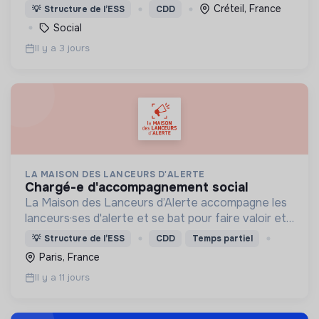
chances. L’ALJT loge et accompagne
Créteil, France
💡
Structure de l’ESS
CDD
annuellement plus de 12 000 jeunes âgé.e.s de 18 à
Social
32 ans.
Il y a 3 jours
LA MAISON DES LANCEURS D'ALERTE
chargé-e d'accompagnement social
La Maison des Lanceurs d’Alerte accompagne les
lanceurs·ses d'alerte et se bat pour faire valoir et
améliorer leurs droits.
💡
Structure de l’ESS
CDD
Temps partiel
Paris, France
Il y a 11 jours