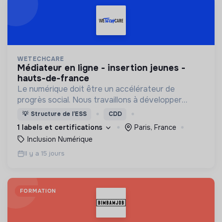
WETECHCARE
médiateur en ligne - insertion jeunes -
hauts-de-france
Le numérique doit être un accélérateur de
progrès social. Nous travaillons à développer
l'autonomie numérique de toutes et tous et à
💡
Structure de l’ESS
CDD
créer des dispositifs d'accompagnement social
1 labels et certifications
Paris, France
numérique inclusifs.
Inclusion Numérique
Il y a 15 jours
FORMATION