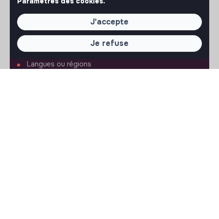
Paramètres des cookies.
Nous contacter
FAQ
J'accepte
Conditions d'utilisation
Je refuse
RÉGLAGES
Langues ou régions
Plan du site
Paramètres des cookies
SUIVEZ-NOUS
© 2026 jobs that makesense.