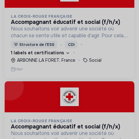
LA CROIX-ROUGE FRANÇAISE
accompagnant éducatif et social (f/h/x)
Nous souhaitons voir advenir une société où
chacun se sente utile et capable d’agir. Pour cela,
nous proposons des moyens et des lieux
💡
Structure de l’ESS
CDI
d’engagement innovants et adaptés à tous.
1 labels et certifications
ARBONNE LA FORET, France
Social
Hier
LA CROIX-ROUGE FRANÇAISE
accompagnant éducatif et social (f/h/x)
Nous souhaitons voir advenir une société où