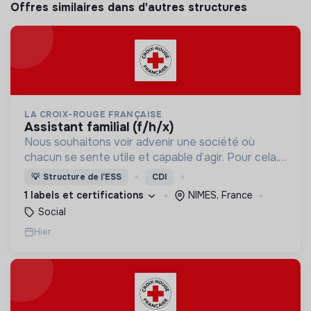
Offres similaires dans d'autres structures
LA CROIX-ROUGE FRANÇAISE
assistant familial (f/h/x)
Nous souhaitons voir advenir une société où
chacun se sente utile et capable d’agir. Pour cela,
nous proposons des moyens et des lieux
💡
Structure de l’ESS
CDI
d’engagement innovants et adaptés à tous.
1 labels et certifications
NIMES, France
Social
Hier