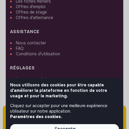
Les fiches métiers
Offres d'emploi
Offres de stage
Offres d'alternance
ASSISTANCE
Nous contacter
FAQ
Conditions d'utilisation
RÉGLAGES
Langues ou régions
Plan du site
Nous utilisons des cookies pour être capable
Paramètres des cookies
d'améliorer la plateforme en fonction de votre
usage et pour le marketing.
Cliquez sur accepter pour une meilleure expérience
utilisateur sur notre application.
Attention cette annonce a été publiée il y a
Paramètres des cookies.
plus de 60 jours (le 08/01/2026) et est sans
SUIVEZ-NOUS
doute expirée ou non mise à jour.
J'accepte