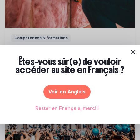
Compétences & formations
Top 8 des formations en rénovation
énergétique des bâtiments
Êtes-vous sûr(e) de vouloir
accéder au site en Français ?
Marianne Roussel
•
21 janvier 2025
Voir en Anglais
Rester en Français, merci !