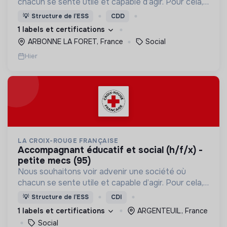
chacun se sente utile et capable d’agir. Pour cela,
nous proposons des moyens et des lieux
💡
Structure de l’ESS
CDD
d’engagement innovants et adaptés à tous.
1 labels et certifications
ARBONNE LA FORET, France
Social
Hier
LA CROIX-ROUGE FRANÇAISE
accompagnant éducatif et social (h/f/x) -
petite mecs (95)
Nous souhaitons voir advenir une société où
chacun se sente utile et capable d’agir. Pour cela,
nous proposons des moyens et des lieux
💡
Structure de l’ESS
CDI
d’engagement innovants et adaptés à tous.
1 labels et certifications
ARGENTEUIL, France
Social