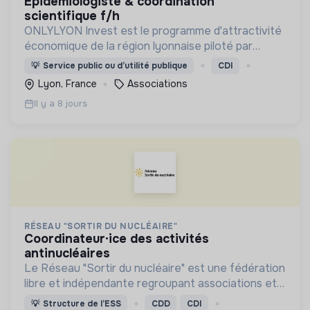
épidémiologiste & coordination
scientifique f/h
ONLYLYON Invest est le programme d'attractivité
économique de la région lyonnaise piloté par
ONLYLYON & CO, une association à but non
💡
Service public ou d’utilité publique
CDI
lucratif créée en 1974.
Lyon, France
Associations
Il y a 8 jours
RÉSEAU "SORTIR DU NUCLÉAIRE"
coordinateur·ice des activités
antinucléaires
Le Réseau "Sortir du nucléaire" est une fédération
libre et indépendante regroupant associations et
personnes qui a pour objectif d'obtenir l'abandon
💡
Structure de l’ESS
CDD
CDI