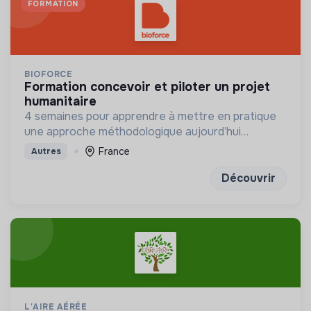
FORMATION
BIOFORCE
formation concevoir et piloter un projet
humanitaire
4 semaines pour apprendre à mettre en pratique
une approche méthodologique aujourd’hui
incontournable pour concevoir vos projets de
France
Autres
solidarité
Découvrir
L'AIRE AÉRÉE