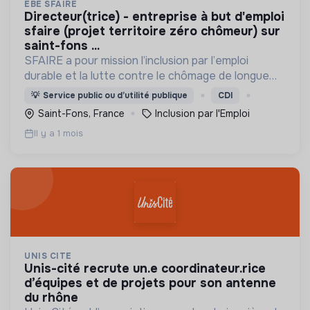
EBE SFAIRE
directeur(trice) - entreprise à but d'emploi
sfaire (projet territoire zéro chômeur) sur
saint-fons ...
SFAIRE a pour mission l’inclusion par l’emploi
durable et la lutte contre le chômage de longue
durée par la création d’emplois supplémentaires et
💡
Service public ou d’utilité publique
CDI
le développement d’activités utiles au territoire.
Saint-Fons, France
Inclusion par l'Emploi
Il y a 1 mois
UNIS CITE
unis-cité recrute un.e coordinateur.rice
d’équipes et de projets pour son antenne
du rhône