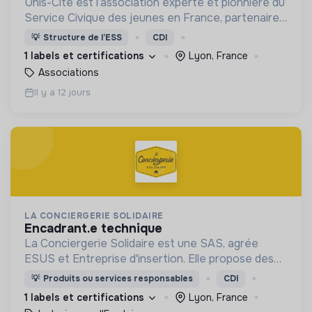
Unis-Cité est l’association experte et pionnière du
Service Civique des jeunes en France, partenaire
privilégié de l’Etat et des collectivités dans le
💡
Structure de l’ESS
CDI
déploiement du Service Civique.
1 labels et certifications
Lyon, France
Associations
Il y a 12 jours
LA CONCIERGERIE SOLIDAIRE
encadrant.e technique
La Conciergerie Solidaire est une SAS, agrée
ESUS et Entreprise d'insertion. Elle propose des
services de conciergerie locaux et solidaires dans
💡
Produits ou services responsables
CDI
les entreprises, Tiers Lieux et Quartiers.
1 labels et certifications
Lyon, France