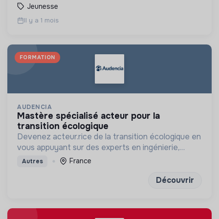
Jeunesse
Il y a 1 mois
FORMATION
AUDENCIA
mastère spécialisé acteur pour la
transition écologique
Devenez acteur.rice de la transition écologique en
vous appuyant sur des experts en ingénierie,
urbanisme, design et management
France
Autres
Découvrir