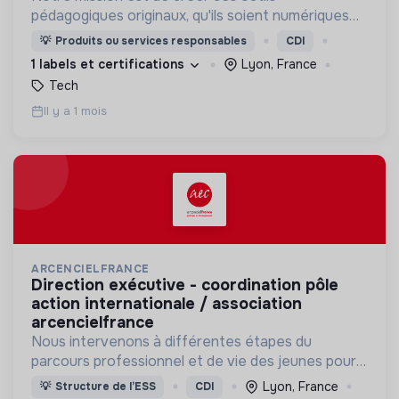
pédagogiques originaux, qu'ils soient numériques
ou non, afin de maximiser leur impact social et
💡
Produits ou services responsables
CDI
sociétal.
1 labels et certifications
Lyon, France
Tech
Il y a 1 mois
ARCENCIELFRANCE
direction exécutive - coordination pôle
action internationale / association
arcencielfrance
Nous intervenons à différentes étapes du
parcours professionnel et de vie des jeunes pour
les accompagner, les soutenir et les former
Lyon, France
💡
Structure de l’ESS
CDI