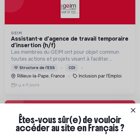
GEIM
assistant·e d’agence de travail temporaire
d’insertion (h/f)
Les membres du GEIM ont pour objet commun
toutes actions et projets visant à faciliter
l’insertion et l’évolution dans l’emploi.
💡
Structure de l’ESS
CDI
Rillieux-la-Pape, France
Inclusion par l'Emploi
Il y a 11 jours
Êtes-vous sûr(e) de vouloir
accéder au site en Français ?