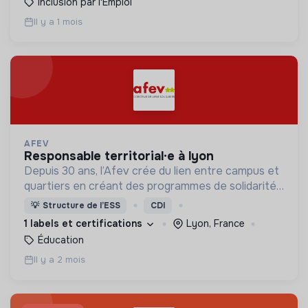
Inclusion par l'Emploi
Il y a 1 mois
AFEV
responsable territorial·e à lyon
Depuis 30 ans, l’Afev crée du lien entre campus et
quartiers en créant des programmes de solidarité
où des milliers d’étudiant·es s’engagent auprès des
💡
Structure de l’ESS
CDI
jeunes.
1 labels et certifications
Lyon, France
Éducation
Il y a 2 mois