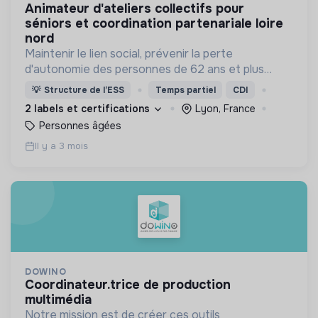
animateur d'ateliers collectifs pour
séniors et coordination partenariale loire
nord
Maintenir le lien social, prévenir la perte
d'autonomie des personnes de 62 ans et plus
fragilisées et isolées par leur vie à domicile en
💡
Structure de l’ESS
Temps partiel
CDI
milieu rural
2 labels et certifications
Lyon, France
Personnes âgées
Il y a 3 mois
DOWINO
coordinateur.trice de production
multimédia
Notre mission est de créer ces outils