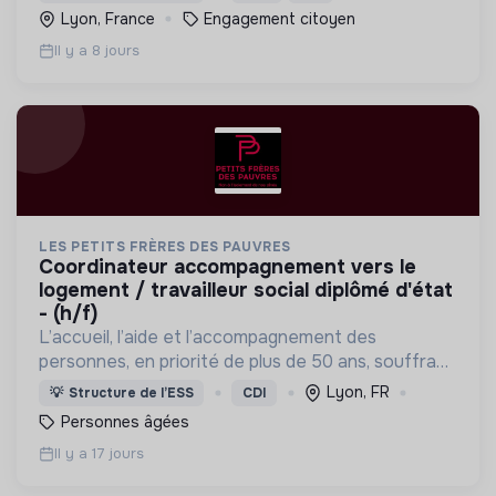
du nucléaire civil et militaire en France.
Lyon, France
Engagement citoyen
Il y a 8 jours
LES PETITS FRÈRES DES PAUVRES
coordinateur accompagnement vers le
logement / travailleur social diplômé d'état
- (h/f)
L’accueil, l’aide et l’accompagnement des
personnes, en priorité de plus de 50 ans, souffrant
de pauvreté, de solitude, d’exclusion, de précarité,
Lyon, FR
💡
Structure de l’ESS
CDI
de maladie.
Personnes âgées
Il y a 17 jours