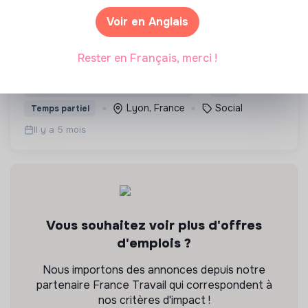
EVAJEUNES CLASSIQUE - ASSOCIATION ENTRAIDE AUX
ISOLÉS
Voir en Anglais
cesf - conseiller / conseillère en économie
sociale et familiale
Notre mission est de proposer un
Rester en Français, merci !
accompagnement en appartement à de jeunes
majeurs sortant de prise en charge au titre de la
💡
Service public ou d’utilité publique
CDI
Protection de l’Enfance.
Lyon, France
Social
Temps partiel
Il y a 5 mois
Vous souhaitez voir plus d'offres
d'emplois ?
Nous importons des annonces depuis notre
partenaire France Travail qui correspondent à
nos critères d'impact !