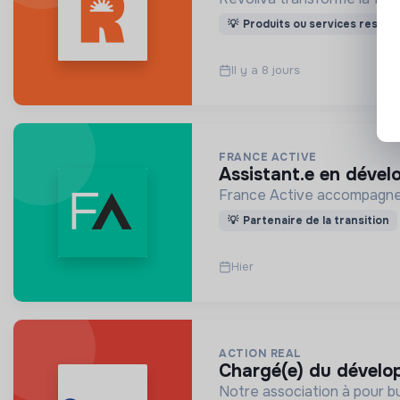
💡
Produits ou services respon
Il y a 8 jours
FRANCE ACTIVE
assistant.e en déve
France Active accompagne l
💡
Partenaire de la transition
Hier
ACTION REAL
chargé(e) du dével
Notre association à pour bu