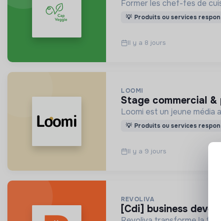
Former les chef-fes de cuis
💡
Produits ou services respon
Il y a 8 jours
LOOMI
stage commercial & 
Loomi est un jeune média av
💡
Produits ou services respon
Il y a 9 jours
REVOLIVA
[cdi] business deve
Revoliva transforme la fili