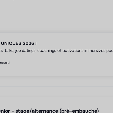
l UNIQUES 2026 !
, talks, job datings, coachings et activations immersives pour
énévolat
junior - stage/alternance (pré–embauche)