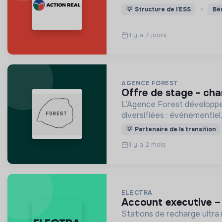
💡
Structure de l’ESS
Bé
Il y a 7 jours
AGENCE FOREST
offre de stage - ch
L’Agence Forest développe 
diversifiées : événementiel, 
💡
Partenaire de la transition
Il y a 2 mois
ELECTRA
account executive –
Stations de recharge ultra r