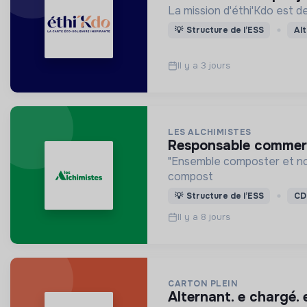
La mission d'éthi'Kdo est 
💡
Structure de l’ESS
Al
Il y a 3 jours
LES ALCHIMISTES
responsable commerc
"Ensemble composter et nou
compost
💡
Structure de l’ESS
CD
Il y a 8 jours
CARTON PLEIN
alternant. e chargé