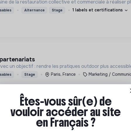
ine de la restauration collective et commerciale à réaliser 
1 labels et certifications
sables
Alternance
Stage
partenariats
ec un objectif : rendre les pratiques outdoor plus accessibl
Paris, France
Marketing / Communi
sables
Stage
Êtes-vous sûr(e) de
vouloir accéder au site
en Français ?
loper chr (f/h) - septembre 2026 - paris, france
ère oléicole pour régénérer les sols, restaurer la biodiversit