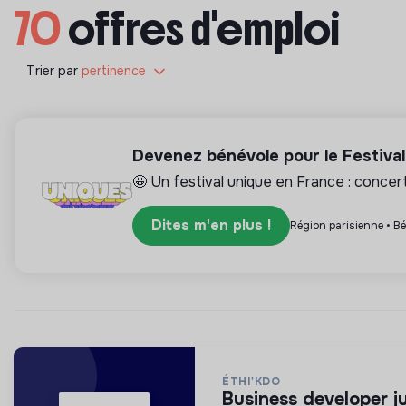
70
offres d'emploi
Trier par
pertinence
Devenez bénévole pour le Festiva
🤩 Un festival unique en France : concerts
Dites m'en plus !
Région parisienne • B
ÉTHI'KDO
business developer 