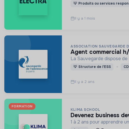
💡
Produits ou services respon
Il y a 1 mois
ASSOCIATION SAUVEGARDE D
agent commercial h
La Sauvegarde dispose de d
💡
Structure de l’ESS
CD
Il y a 2 ans
FORMATION
KLIMA SCHOOL
devenez business de
1 à 2 ans pour apprendre un