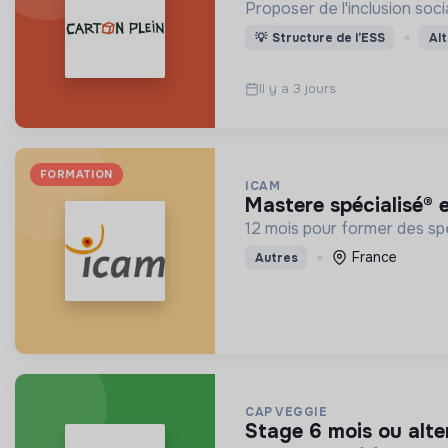
Proposer de l'inclusion soci
💡
Structure de l’ESS
Al
Il y a 3 jours
FORMATION
ICAM
mastere spécialisé®
12 mois pour former des sp
France
Autres
CAP VEGGIE
stage 6 mois ou al