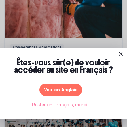
Compétences & formations
Top 8 des formations en rénovation
Êtes-vous sûr(e) de vouloir
énergétique des bâtiments
accéder au site en Français ?
Marianne Roussel
•
21 janvier 2025
Voir en Anglais
Rester en Français, merci !