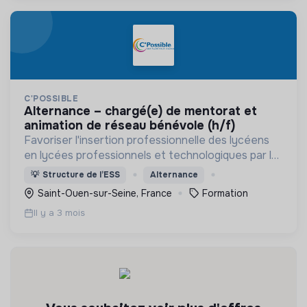
C'POSSIBLE
alternance – chargé(e) de mentorat et
animation de réseau bénévole (h/f)
Favoriser l'insertion professionnelle des lycéens
en lycées professionnels et technologiques par le
mentorat individuel, des ateliers en classe et le
💡
Structure de l’ESS
Alternance
rapprochement entre lycées et entreprises
Saint-Ouen-sur-Seine, France
Formation
locales
Il y a 3 mois