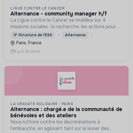
LIGUE CONTRE LE CANCER
alternance - community manager h/f
La Ligue contre le Cancer se mobilise sur 4
missions sociales : la recherche, les actions pour
les personnes malades, la prévention & promotion
💡
Structure de l’ESS
Alternance
du dépistage et l'étude & observatoire.
Paris, France
Il y a 20 jours
LA CRAVATE SOLIDAIRE - PARIS
alternance : chargé.e de la communauté de
bénévoles et des ateliers
Nous luttons contre les discriminations à
l'embauche, en agissant tant sur le levier des