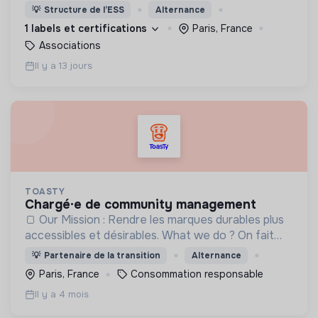
candidats par le biais d'accompagnements que sur
💡
Structure de l’ESS
Alternance
le levier des recruteurs !
1 labels et certifications
Paris, France
Associations
Il y a 13 jours
TOASTY
chargé·e de community management
🍞 Our Mission : Rendre les marques durables plus
accessibles et désirables. What we do ? On fait
découvrir les plus belles marques responsables,
💡
Partenaire de la transition
Alternance
pour tous les besoins du quotidien.
Paris, France
Consommation responsable
Il y a 4 mois