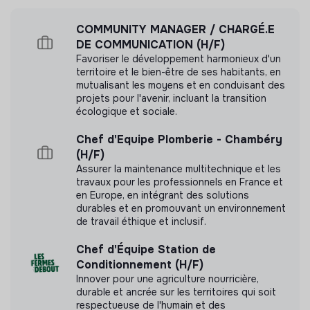
COMMUNITY MANAGER / CHARGÉ.E
Mesure d'impact
DE COMMUNICATION (H/F)
Favoriser le développement harmonieux d'un
Toasty n'a pas encore transmis de mesure
territoire et le bien-être de ses habitants, en
d'impact
mutualisant les moyens et en conduisant des
projets pour l'avenir, incluant la transition
écologique et sociale.
Chef d'Equipe Plomberie - Chambéry
Labels et certifications
(H/F)
Assurer la maintenance multitechnique et les
travaux pour les professionnels en France et
Cette structure n'a pas souhaité nous
en Europe, en intégrant des solutions
communiquer les labels ou certifications qu'elle a
durables et en promouvant un environnement
pu obtenir.
de travail éthique et inclusif.
Chef d'Équipe Station de
Conditionnement (H/F)
Innover pour une agriculture nourricière,
Documents
durable et ancrée sur les territoires qui soit
respectueuse de l'humain et des