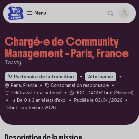
Menu
Chargé·e de Community
Management - Paris, France
Toasty
💡
Partenaire de la transition
Alternance
Paris, France
Consommation responsable
Télétravail total autorisé
900 - 1400€ brut (Mensuel)
De 0 à 3 année(s) d'exp.
Publiée le 03/04/2026
Début : septembre 2026
Description de la mission