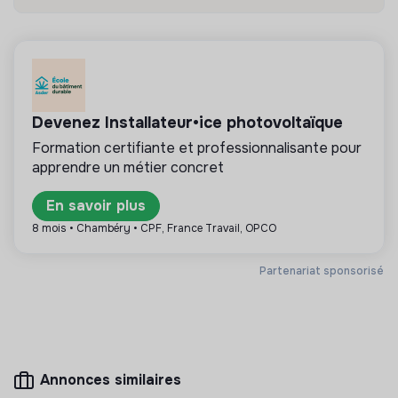
Découvrir
Suivre
💡
Partenaire de la transition
Devenez Installateur•ice photovoltaïque
La mission de cette structure est d’aider les
entreprises ou les citoyens à améliorer leur
Formation certifiante et professionnalisante pour
impact environnemental et social. Par exemple le
apprendre un métier concret
conseil en RSE, la formation, la sensibilisation aux
enjeux de la transition, les médias,…
En savoir plus
8 mois • Chambéry • CPF, France Travail, OPCO
Partenariat sponsorisé
Plus d'informations
Site internet
Entreprise
Consommation
< 15 personnes
responsable
Annonces similaires