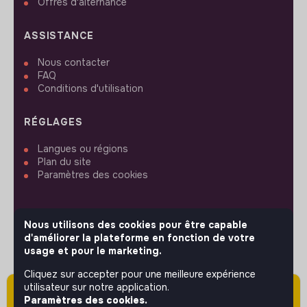
Offres d'alternance
ASSISTANCE
Nous contacter
FAQ
Conditions d'utilisation
RÉGLAGES
Langues ou régions
Plan du site
Paramètres des cookies
Nous utilisons des cookies pour être capable
d'améliorer la plateforme en fonction de votre
SUIVEZ-NOUS
usage et pour le marketing.
Cliquez sur accepter pour une meilleure expérience
utilisateur sur notre application.
Attention cette annonce a été publiée il y a
© 2026 jobs that makesense.
Paramètres des cookies.
plus de 60 jours (le 03/04/2026) et est sans