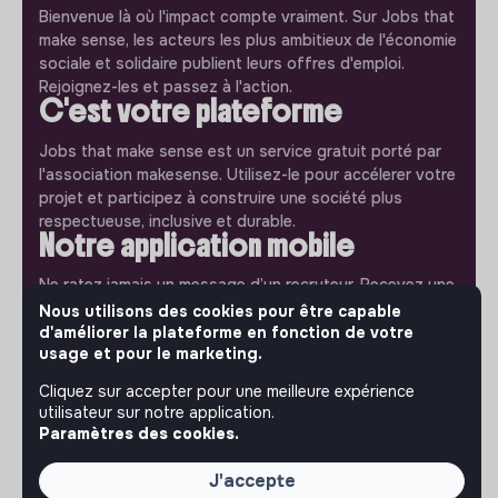
Bienvenue là où l'impact compte vraiment. Sur Jobs that
make sense, les acteurs les plus ambitieux de l'économie
sociale et solidaire publient leurs offres d'emploi.
Rejoignez-les et passez à l'action.
C'est votre plateforme
Jobs that make sense est un service gratuit porté par
l'association makesense. Utilisez-le pour accélerer votre
projet et participez à construire une société plus
respectueuse, inclusive et durable.
Notre application mobile
Ne ratez jamais un message d’un recruteur. Recevez une
notification et répondez simplement depuis l’app.
Nous utilisons des cookies pour être capable
d'améliorer la plateforme en fonction de votre
usage et pour le marketing.
iPhone
Android
Cliquez sur accepter pour une meilleure expérience
utilisateur sur notre application.
Paramètres des cookies.
À PROPOS
J'accepte