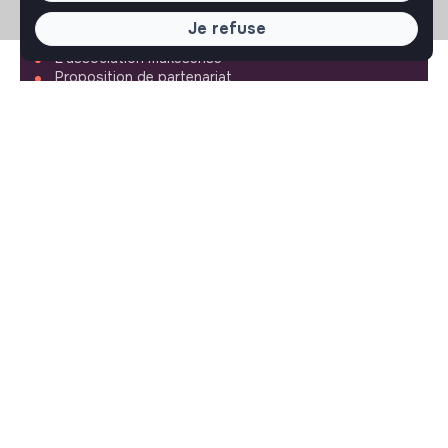
La plateforme
Je refuse
Notre mission et notre impact
L'association makesense
Proposition de partenariat
LIENS UTILES
Toutes les annonces
Se former à l'impact
Le media
Publier une annonce
Connexion
Créer un compte
Editer mon profil
Espace recruteur
Les fiches métiers
Offres d'emploi
Offres de stage
Offres d'alternance
ASSISTANCE