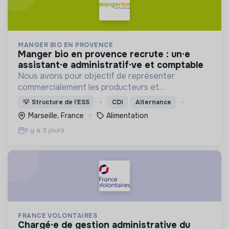
MANGER BIO EN PROVENCE
manger bio en provence recrute : un·e
assistant·e administratif·ve et comptable
Nous avons pour objectif de représenter
commercialement les producteurs et
transformateurs BIO de la région SUD auprès des
💡
Structure de l’ESS
CDI
Alternance
collectivités afin d’introduire les produits BIO et
Marseille, France
Alimentation
LOCAUX dans les cantines.
Il y a 3 jours
FRANCE VOLONTAIRES
chargé·e de gestion administrative du