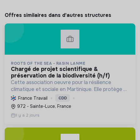
Offres similaires dans d'autres structures
ROOTS OF THE SEA - RASIN LANME
chargé de projet scientifique &
préservation de la biodiversité (h/f)
Cette association oeuvre pour la résilience
climatique et sociale en Martinique. Elle protège et
restaure les écosystèmes marins et côtiers,
France Travail
CDD
sensibilise le public et mobilise les citoyens pour un
972 - Sainte-Luce, France
aven...
Il y a 2 jours