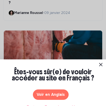
?
Marianne Roussel
•
09 janvier 2024
Êtes-vous sûr(e) de vouloir
accéder au site en Français ?
Compétences & formations
Top 8 des formations en rénovation
énergétique des bâtiments
Voir en Anglais
Marianne Roussel
•
21 janvier 2025