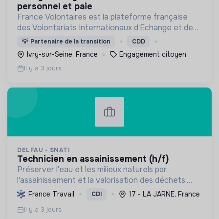
personnel et paie
France Volontaires est la plateforme française
des Volontariats Internationaux d’Echange et de
Solidarité.
💡
Partenaire de la transition
CDD
Ivry-sur-Seine, France
Engagement citoyen
Il y a 3 jours
DELFAU - SNATI
technicien en assainissement (h/f)
Préserver l'eau et les milieux naturels par
l'assainissement et la valorisation des déchets.
Contribuer à la transition écologique via
France Travail
17 - LA JARNE, France
CDI
l'économie circulaire et la décarbonation.
Il y a 3 jours