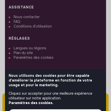
ASSISTANCE
Nous contacter
FAQ
Conditions d'utilisation
RÉGLAGES
Langues ou régions
Plan du site
Paramètres des cookies
Nous utilisons des cookies pour être capable
d'améliorer la plateforme en fonction de votre
SUIVEZ-NOUS
usage et pour le marketing.
Cliquez sur accepter pour une meilleure expérience
utilisateur sur notre application.
Attention cette annonce a été publiée il y a
© 2026 jobs that makesense.
Paramètres des cookies.
plus de 60 jours (le 09/04/2026) et est sans
doute expirée ou non mise à jour.