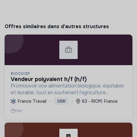
Offres similaires dans d'autres structures
BIOCOOP
vendeur polyvalent h/f (h/f)
Promouvoir une alimentation biologique, équitable
et durable, tout en soutenant l'agriculture
paysanne, en réduisant les déchets et en agissant
France Travail
63 - RIOM, France
CDD
pour une société plus juste et solidaire.
Hier