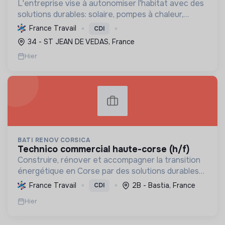
L'entreprise vise à autonomiser l'habitat avec des
solutions durables: solaire, pompes à chaleur,
isolation, etc. Elle aide à réduire l'empreinte
France Travail
CDI
carbone et les factures énergétiques. Elle détient
34 - ST JEAN DE VEDAS, France
le ...
Hier
BATI RENOV CORSICA
technico commercial haute-corse (h/f)
Construire, rénover et accompagner la transition
énergétique en Corse par des solutions durables
(solaire, isolation, chauffage, etc.) et la location de
France Travail
2B - Bastia, France
CDI
matériel. Labellisée RGE.
Hier