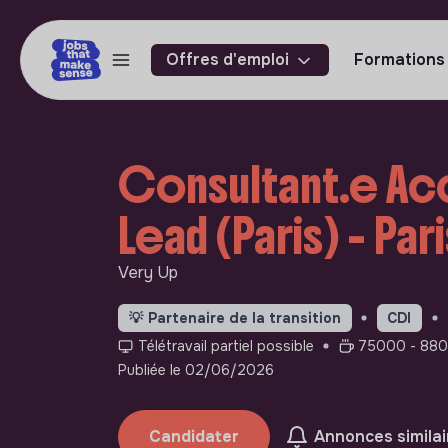
Offres d'emploi
Formations
Consultant.e Ac
Lead (Paris) - Par
Very Up
💡
Partenaire de la transition
CDI
Télétravail partiel possible
75000 - 880
Publiée le 02/06/2026
Candidater
Annonces similai