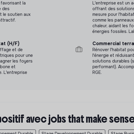
 favorisant la
L'entreprise est un a
e des
offrant des solution
t le soutien aux
mesure pour l'habitat
ttractif.
comme les panneaux 
chaleur, aidant les 
énergies fossiles. L
at (H/F)
Commercial terra
uffage et de
Rénover l'habitat pou
triques pour une
l'énergie et réduisan
agner les foyers
solutions durables (s
rbone et
performant). Accomp
. L'entreprise
RGE.
positif avec jobs that make sens
oppement Durable
Stage Developpement Durable
Stage Busi