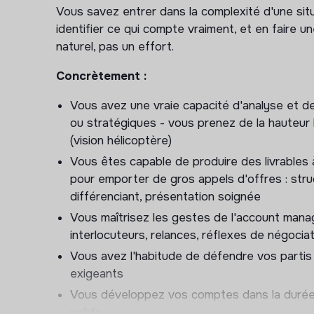
Négocier des contrats-cadres à fort enjeu e
Vous savez entrer dans la complexité d'une situa
Déployer une stratégie de développement en
identifier ce qui compte vraiment, et en faire un
interlocuteurs et multi-thématiques)
naturel, pas un effort.
Assurer un passage fluide et documenté aux
Concrètement :
Les sujets que vous adres
Vous avez une vraie capacité d'analyse et 
ou stratégiques - vous prenez de la hauteur l
Transformation managériale ou culturelle, perfo
(vision hélicoptère)
acculturation à l’IA ou à la RSE, refonte de pro
Vous êtes capable de produire des livrables 
learning…
pour emporter de gros appels d'offres : str
différenciant, présentation soignée
Des problématiques variées, souvent complexes
Vous maîtrisez les gestes de l'account man
🎥 Pour découvrir le rôle de l’intérieur, voici 
interlocuteurs, relances, réflexes de négociat
Manager Lead chez Very Up :
https://youtu.b
Vous avez l'habitude de défendre vos partis
exigeants
Vous développez vos comptes dans la durée, 
solide