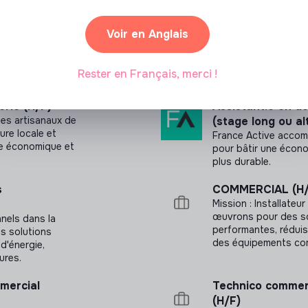
borateurs sont actionnaires chez Very Up.
Voir en Anglais
 seulement à son exécution
Rester en Français, merci !
rie (H/F)
Assistant.e en 
ges artisanaux de
(stage long ou a
ture locale et
France Active accom
le économique et
pour bâtir une écono
plus durable.
s
COMMERCIAL (H/
Mission : Installateu
œuvrons pour des so
nels dans la
performantes, réduis
s solutions
des équipements com
d'énergie,
ures.
mercial
Technico commerc
(H/F)