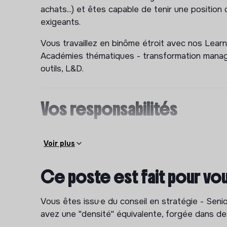
achats...) et êtes capable de tenir une position
exigeants.
Vous travaillez en binôme étroit avec nos Lear
Académies thématiques - transformation managé
outils, L&D.
Vos responsabilités
Analyser les enjeux stratégiques de vos comp
Voir plus
trajectoire
Piloter des rendez-vous découverte et des a
Ce poste est fait pour vo
décideurs
Concevoir et rédiger des offres sur mesure -
Vous êtes issu·e du conseil en stratégie - Sen
différenciant et économiquement soutenabl
avez une "densité" équivalente, forgée dans de
Défendre vos recommandations en soutenan