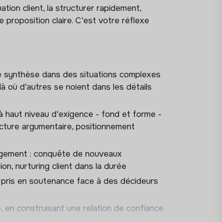
t sécuriser les deals complexes
tion client, la structurer rapidement,
 profondeur sur vos comptes (multi-
e proposition claire. C'est votre réflexe
 équipes Opérations
sez
de synthèse dans des situations complexes
à où d'autres se noient dans les détails
rmance commerciale et culture client,
cess métier, transformation des pratiques
à haut niveau d'exigence - fond et forme -
ucture argumentaire, positionnement
, toujours stratégiques.
agement : conquête de nouveaux
la vidéo de Nolwenn, Consultante Account
ion, nurturing client dans la durée
e/K5k1PPuAXaE
 pris en soutenance face à des décideurs
en construisant une relation de confiance