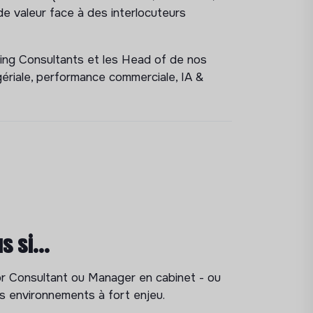
 de valeur face à des interlocuteurs
ning Consultants et les Head of de nos
riale, performance commerciale, IA &
tes et construire une vision claire de leur
teliers de co-construction avec des
us si…
 avec un positionnement clair,
ior Consultant ou Manager en cabinet - ou
e
s environnements à fort enjeu.
ce face à des comités exigeants