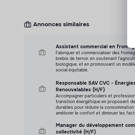
plan de développement
Actionnariat salarié : plus de 80 % des colla
Vous participez à la création de valeur, pas
Annonces similaires
Assistant commercial en fromage
Fabriquer et commercialiser des froma
brebis de terroir, en soutenant l'agricul
biologique, et en promouvant un modè
social équitable.
Responsable SAV CVC - Énergie
Renouvelables (H/F)
Accompagner particuliers et profession
transition énergétique en proposant de
durables pour réduire la consommation 
améliorer le confort et diminuer les fact
Manager du développement com
collectivité (H/F)