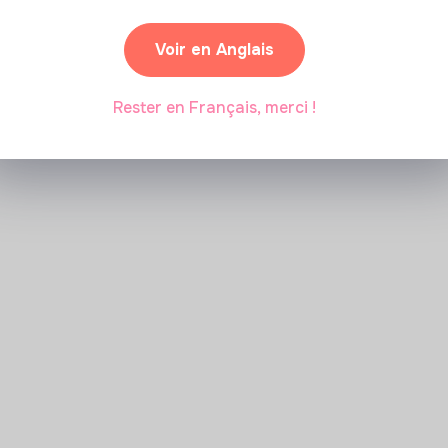
Voir en Anglais
Marianne Roussel
•
09 janvier 2024
Rester en Français, merci !