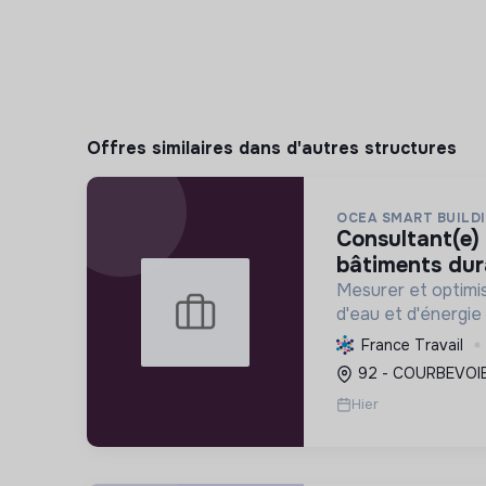
Offres similaires dans d'autres structures
OCEA SMART BUILD
consultant(e) sénior performance
bâtiments dur
Mesurer et optimi
d'eau et d'énergie
accompagner leur 
France Travail
conformité réglem
92 - COURBEVOIE
transition énergét
Hier