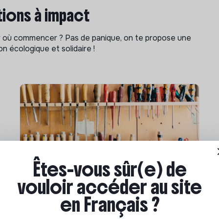
ions à impact
ar où commencer ? Pas de panique, on te propose une
n écologique et solidaire !
Êtes-vous sûr(e) de
vouloir accéder au site
Compétences & formations
en Français ?
Comment se former à la
transition écologique ?