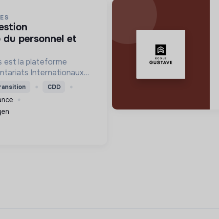
ES
 du personnel et
 est la plateforme
ntariats Internationaux
lidarité.
ransition
CDD
rance
yen