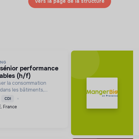
Vers la page de la structure
ING
ables (h/f)
ser la consommation
 dans les bâtiments,
décarbonation et la
CDI
entaire pour une
, France
ique durable.