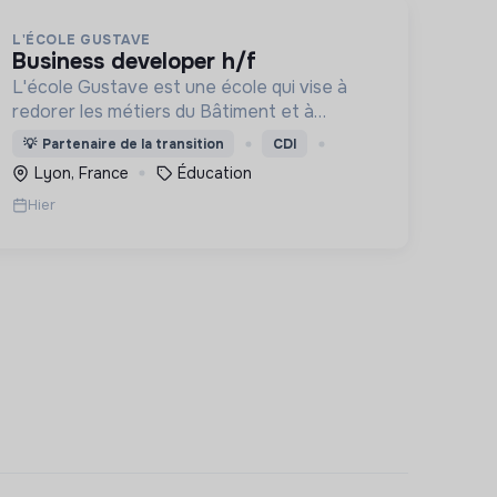
L'ÉCOLE GUSTAVE
business developer h/f
L'école Gustave est une école qui vise à
redorer les métiers du Bâtiment et à
construire le monde de demain. Notre ESS
💡
Partenaire de la transition
CDI
recrute ses apprenants en fonction de leur
Lyon, France
Éducation
motivation et non de leur diplôme.
Hier