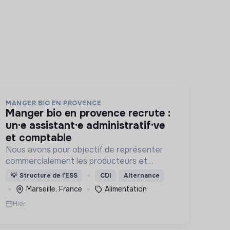
MANGER BIO EN PROVENCE
manger bio en provence recrute :
un·e assistant·e administratif·ve
et comptable
Nous avons pour objectif de représenter
commercialement les producteurs et
transformateurs BIO de la région SUD
💡
Structure de l’ESS
CDI
Alternance
auprès des collectivités afin d’introduire les
Marseille, France
Alimentation
produits BIO et LOCAUX dans les cantines.
Hier