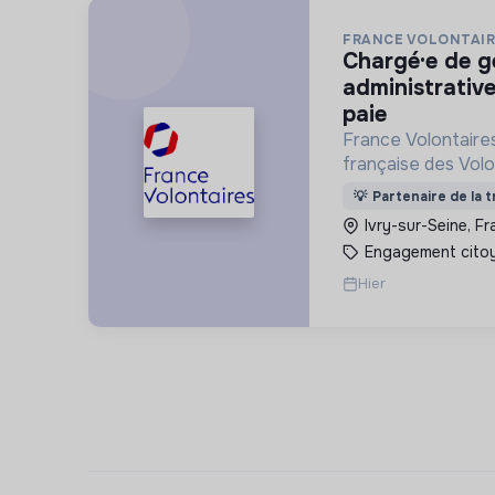
FRANCE VOLONTAIR
chargé·e de gestion
administrative
paie
France Volontaires
française des Volo
d’Echange et de So
💡
Partenaire de la t
Ivry-sur-Seine, F
Engagement cito
Hier